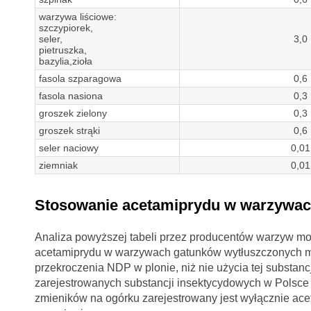
warzywa liściowe:
szczypiorek,
seler,
3,0
pietruszka,
bazylia,zioła
fasola szparagowa
0,6
fasola nasiona
0,3
groszek zielony
0,3
groszek strąki
0,6
seler naciowy
0,01
ziemniak
0,01
Stosowanie acetamiprydu w warzywac
Analiza powyższej tabeli przez producentów warzyw mo
acetamiprydu w warzywach gatunków wytłuszczonych ma 
przekroczenia NDP w plonie, niż nie użycia tej substanc
zarejestrowanych substancji insektycydowych w Polsce 
zmieników na ogórku zarejestrowany jest wyłącznie ace