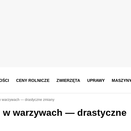
OŚCI
CENY ROLNICZE
ZWIERZĘTA
UPRAWY
MASZYN
w warzywach — drastyczne zmiany
 w warzywach — drastyczne