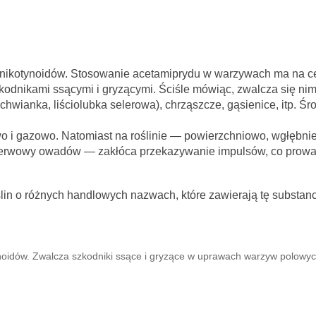
onikotynoidów. Stosowanie acetamiprydu w warzywach ma na c
odnikami ssącymi i gryzącymi. Ściśle mówiąc, zwalcza się nim
chwianka, liściolubka selerowa), chrząszcze, gąsienice, itp. Śro
 i gazowo. Natomiast na roślinie — powierzchniowo, wgłębni
d nerwowy owadów — zakłóca przekazywanie impulsów, co prowa
in o różnych handlowych nazwach, które zawierają tę substanc
noidów. Zwalcza szkodniki ssące i gryzące w uprawach warzyw polowy