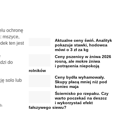
elu ochronę
: mszyce,
Aktualne ceny świń. Analityk
dek ten jest
pokazuje stawki, hodowca
mówi o 3 zł za kg
e
Ceny pszenicy w żniwa 2026
rosną, ale mokre żniwa
dzi do
i potrącenia niepokoją
rolników
Ceny bydła wyhamowały.
ję solo lub
Skupy płacą mniej niż pod
koniec maja
Ściernisko po rzepaku. Czy
warto poczekać na deszcz
i wykorzystać efekt
ch
fałszywego siewu?