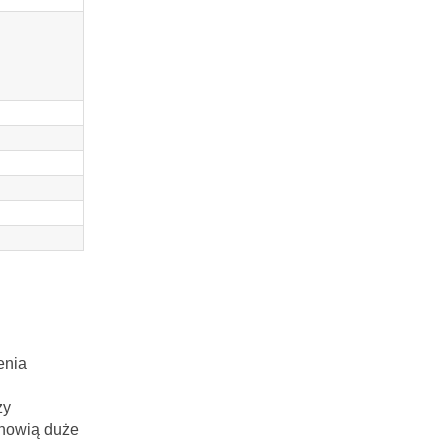
enia
zy
anowią duże