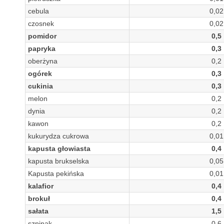
cebula
0,02
czosnek
0,02
pomidor
0,5
papryka
0,3
oberżyna
0,2
ogórek
0,3
cukinia
0,3
melon
0,2
dynia
0,2
kawon
0,2
kukurydza cukrowa
0,01
kapusta głowiasta
0,4
kapusta brukselska
0,05
Kapusta pekińska
0,01
kalafior
0,4
brokuł
0,4
sałata
1,5
szpinak
0,6