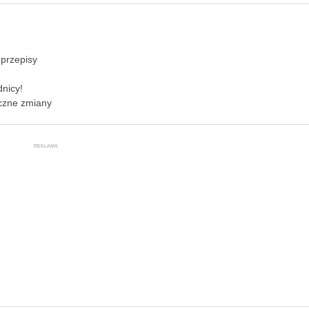
przepisy
nicy!
czne zmiany
REKLAMA