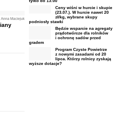
tylko do 13:00
Ceny wiśni w hurcie i skupie
(23.07.). W hurcie nawet 20
zł/kg, wybrane skupy
t. Anna Maciejuk
podniosły stawki
iany
Będzie wsparcie na agregaty
prądotwórcze dla rolników
i ochronę sadów przed
gradem
Program Czyste Powietrze
z nowymi zasadami od 20
lipca. Którzy rolnicy zyskają
wyższe dotacje?