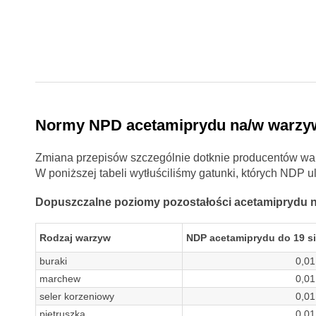
Normy NPD acetamiprydu na/w warzy
Zmiana przepisów szczególnie dotknie producentów warz
W poniższej tabeli wytłuściliśmy gatunki, których NDP 
Dopuszczalne poziomy pozostałości acetamiprydu n
Rodzaj warzyw
NDP acetamiprydu do 19 sie
buraki
0,01
marchew
0,01
seler korzeniowy
0,01
pietruszka
0,01