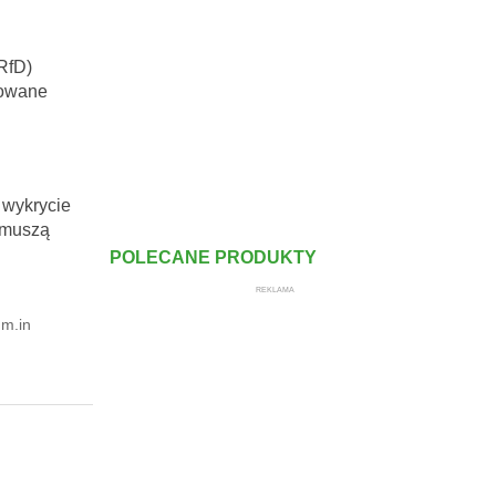
RfD)
towane
 wykrycie
y muszą
POLECANE PRODUKTY
REKLAMA
 m.in