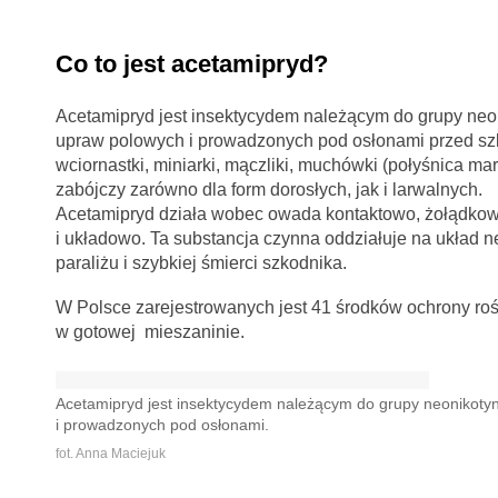
Co to jest acetamipryd?
Acetamipryd jest insektycydem należącym do grupy ne
upraw polowych i prowadzonych pod osłonami przed szk
wciornastki, miniarki, mączliki, muchówki (połyśnica mar
zabójczy zarówno dla form dorosłych, jak i larwalnych.
Acetamipryd działa wobec owada kontaktowo, żołądkowo
i układowo. Ta substancja czynna oddziałuje na ukła
paraliżu i szybkiej śmierci szkodnika.
W Polsce zarejestrowanych jest 41 środków ochrony rośl
w gotowej mieszaninie.
Acetamipryd jest insektycydem należącym do grupy neonikoty
i prowadzonych pod osłonami.
fot. Anna Maciejuk