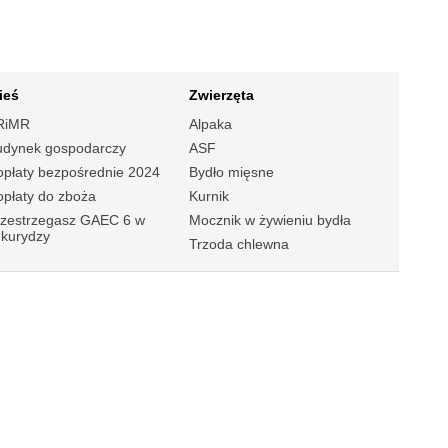
ieś
Zwierzęta
RiMR
Alpaka
udynek gospodarczy
ASF
płaty bezpośrednie 2024
Bydło mięsne
płaty do zboża
Kurnik
rzestrzegasz GAEC 6 w
Mocznik w żywieniu bydła
ukurydzy
Trzoda chlewna