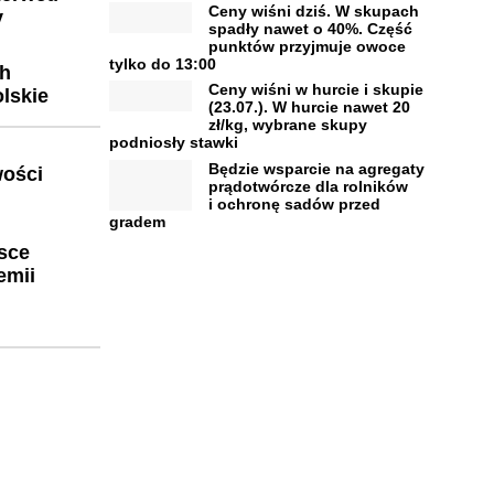
Ceny wiśni dziś. W skupach
y
spadły nawet o 40%. Część
punktów przyjmuje owoce
tylko do 13:00
ch
Ceny wiśni w hurcie i skupie
olskie
(23.07.). W hurcie nawet 20
zł/kg, wybrane skupy
podniosły stawki
Będzie wsparcie na agregaty
wości
prądotwórcze dla rolników
i ochronę sadów przed
gradem
sce
emii