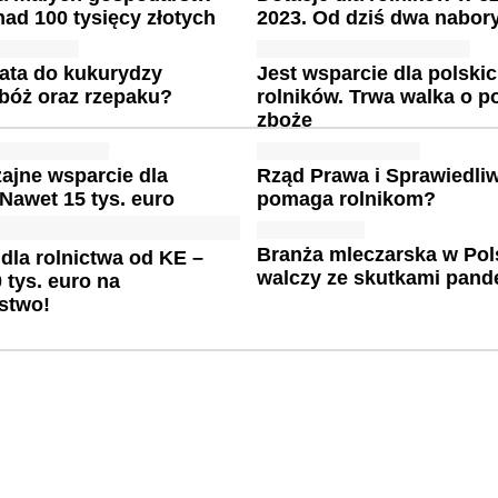
ad 100 tysięcy złotych
2023. Od dziś dwa nabor
ata do kukurydzy
Jest wsparcie dla polski
zbóż oraz rzepaku?
rolników. Trwa walka o p
zboże
ajne wsparcie dla
Rząd Prawa i Sprawiedli
 Nawet 15 tys. euro
pomaga rolnikom?
Branża mleczarska w Pol
dla rolnictwa od KE –
walczy ze skutkami pand
 tys. euro na
stwo!