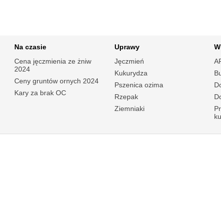
Na czasie
Uprawy
W
Cena jęczmienia ze żniw
Jęczmień
A
2024
Kukurydza
B
Ceny gruntów ornych 2024
Pszenica ozima
Do
Kary za brak OC
Rzepak
Do
Ziemniaki
P
k