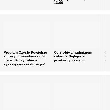
13:00
Program Czyste Powietrze
Co zrobić z nadmiarem
Cen
z nowymi zasadami od 20
cukinii? Najlepsze
w h
lipca. Którzy rolnicy
przetwory z cukinii!
się
zyskają wyższe dotacje?