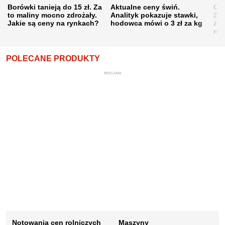
Borówki tanieją do 15 zł. Za
Aktualne ceny świń.
Cen
to maliny mocno zdrożały.
Analityk pokazuje stawki,
202
Jakie są ceny na rynkach?
hodowca mówi o 3 zł za kg
żni
nie
POLECANE PRODUKTY
REKLAMA
Notowania cen rolniczych
Maszyny