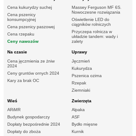
Cena kukurydzy suchej
Massey Ferguson MF 6S.
Nowoczesne rozwiązania
Cena pszenicy
konsumpcyjnej
Oświetlenie LED do
ciągników rolniczych
Cena pszenicy paszowej
Przyczepa rolnicza w
Cena rzepaku
układzie tandem: wady i
Ceny nawozów
zalety
Na czasie
Uprawy
Cena jęczmienia ze żniw
Jęczmień
2024
Kukurydza
Ceny gruntów ornych 2024
Pszenica ozima
Kary za brak OC
Rzepak
Ziemniaki
Wieś
Zwierzęta
ARiMR
Alpaka
Budynek gospodarczy
ASF
Dopłaty bezpośrednie 2024
Bydło mięsne
Dopłaty do zboża
Kurnik