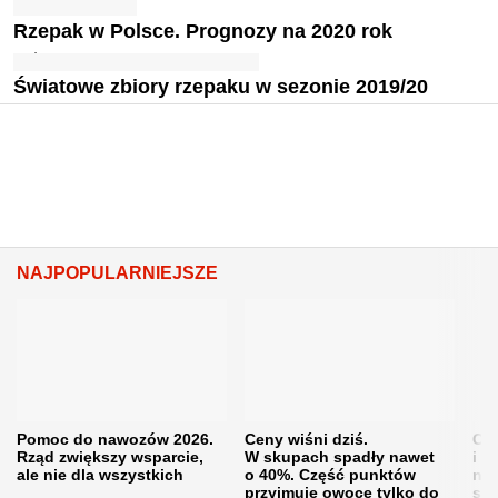
Rzepak w Polsce. Prognozy na 2020 rok
Światowe zbiory rzepaku w sezonie 2019/20
NAJPOPULARNIEJSZE
Pomoc do nawozów 2026.
Ceny wiśni dziś.
Cen
Rząd zwiększy wsparcie,
W skupach spadły nawet
i s
ale nie dla wszystkich
o 40%. Część punktów
naw
przyjmuje owoce tylko do
sku