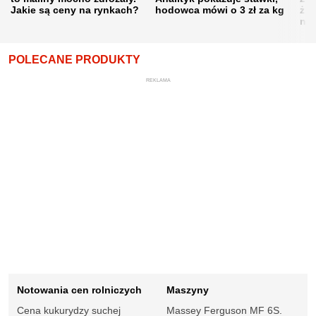
Jakie są ceny na rynkach?
hodowca mówi o 3 zł za kg
żni
nie
POLECANE PRODUKTY
REKLAMA
Notowania cen rolniczych
Maszyny
Cena kukurydzy suchej
Massey Ferguson MF 6S.