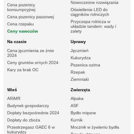
Nowoczesne rozwiązania
Cena pszenicy
konsumpcyjnej
Oświetlenie LED do
ciągników rolniczych
Cena pszenicy paszowej
Przyczepa rolnicza w
Cena rzepaku
układzie tandem: wady i
Ceny nawozów
zalety
Na czasie
Uprawy
Cena jęczmienia ze żniw
Jęczmień
2024
Kukurydza
Ceny gruntów ornych 2024
Pszenica ozima
Kary za brak OC
Rzepak
Ziemniaki
Wieś
Zwierzęta
ARiMR
Alpaka
Budynek gospodarczy
ASF
Dopłaty bezpośrednie 2024
Bydło mięsne
Dopłaty do zboża
Kurnik
Przestrzegasz GAEC 6 w
Mocznik w żywieniu bydła
kukurydzy