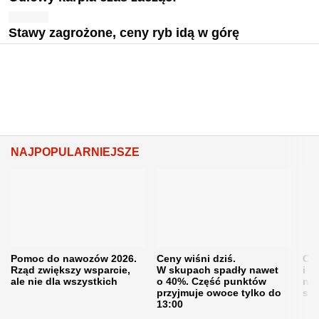
Stawy zagrożone, ceny ryb idą w górę
NAJPOPULARNIEJSZE
Pomoc do nawozów 2026.
Ceny wiśni dziś.
Cen
Rząd zwiększy wsparcie,
W skupach spadły nawet
i s
ale nie dla wszystkich
o 40%. Część punktów
naw
przyjmuje owoce tylko do
sku
13:00