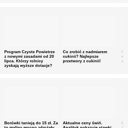
Program Czyste Powietrze
Co zrobić z nadmiarem
Cen
z nowymi zasadami od 20
cukinii? Najlepsze
w h
lipca. Którzy rolnicy
przetwory z cukinii!
się
zyskają wyższe dotacje?
Borówki tanieją do 15 zł. Za
Aktualne ceny świń.
Cen
to maliny mocno zdrożały.
Analityk pokazuje stawki,
202