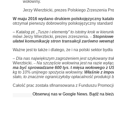
wołowiny.
Jerzy Wierzbicki, prezes Polskiego Zrzeszenia 
W maju 2016 wydano drukiem polskojęzyczny katalo
otrzymał pierwszy dobrowolny polskojęzyczny standard
–
Katalog pt. „Tusze i elementy” to istotny krok w kier
mówi Jerzy Wierzbicki, prezes zrzeszenia.
–
Stopniowe
ułatwi komunikację stron transakcji zarówno wewnąt
Ważne jest to także i dlatego, że i na polski sektor bydł
–
Dla nas największym zagrożeniem jest szykowany t
Wierzbicki.
–
Na szczęście wołowina jest na razie wyłąc
ma być sprowadzane 600 tys. t mięsa wołowego z U
kg to 10% unijnego spożycia wołowiny.
Właśnie z impo
stało, to znacznie ograniczyłoby opłacalność produkcji
Całość prac została sfinansowana z Funduszu Promocj
Obserwuj nas w Google News. Bądź na bież