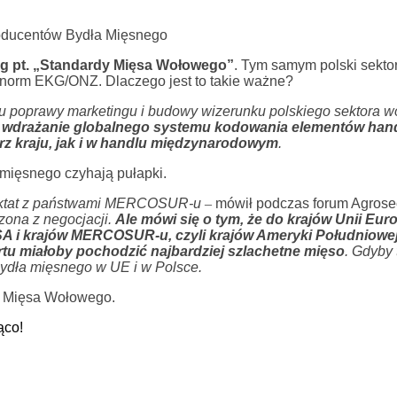
Producentów Bydła Mięsnego
g pt. „Standardy Mięsa Wołowego”
. Tym samym polski sekto
 norm EKG/ONZ. Dlaczego jest to takie ważne?
unku poprawy marketingu i budowy wizerunku polskiego sektora 
 wdrażanie globalnego systemu kodowania elementów han
rz kraju, jak i w handlu międzynarodowym
.
a mięsnego czyhają pułapki.
raktat z państwami MERCOSUR-u
–
mówił podczas forum Agrose
zona z negocjacji.
Ale mówi się o tym, że do krajów Unii Euro
SA i krajów MERCOSUR-u, czyli krajów Ameryki Południowe
rtu miałoby pochodzić najbardziej szlachetne mięso
. Gdyby 
 bydła mięsnego w UE i w Polsce.
i Mięsa Wołowego.
ąco!