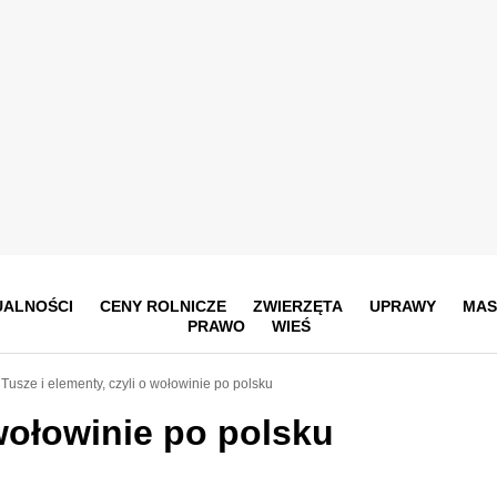
UALNOŚCI
CENY ROLNICZE
ZWIERZĘTA
UPRAWY
MAS
PRAWO
WIEŚ
Tusze i elementy, czyli o wołowinie po polsku
 wołowinie po polsku