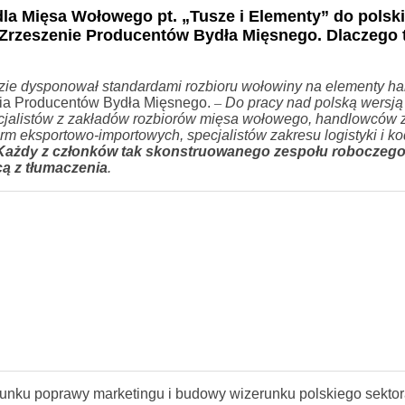
la Mięsa Wołowego pt. „Tusze i Elementy” do polskie
Zrzeszenie Producentów Bydła Mięsnego. Dlaczego t
ędzie dysponował standardami rozbioru wołowiny na elementy h
nia Producentów Bydła Mięsnego.
–
Do pracy nad polską wersją
cjalistów z zakładów rozbiorów mięsa wołowego, handlowców z
irm eksportowo-importowych, specjalistów zakresu logistyki i k
Każdy z członków tak skonstruowanego zespołu roboczego
cą z tłumaczenia
.
kierunku poprawy marketingu i budowy wizerunku polskiego sekto