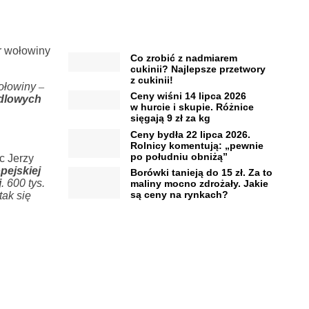
r wołowiny
Co zrobić z nadmiarem
cukinii? Najlepsze przetwory
z cukinii!
wołowiny
–
Ceny wiśni 14 lipca 2026
dlowych
w hurcie i skupie. Różnice
sięgają 9 zł za kg
Ceny bydła 22 lipca 2026.
Rolnicy komentują: „pewnie
po południu obniżą”
c Jerzy
pejskiej
Borówki tanieją do 15 zł. Za to
j
. 600 tys.
maliny mocno zdrożały. Jakie
są ceny na rynkach?
tak się