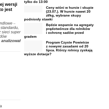
tylko do 13:00
j wersji
Ceny wiśni w hurcie i skupie
o jest
(23.07.). W hurcie nawet 20
zł/kg, wybrane skupy
podniosły stawki
andlowe
–
Będzie wsparcie na agregaty
 standardu,
prądotwórcze dla rolników
 sieci super
i ochronę sadów przed
odów
gradem
 analizował
Program Czyste Powietrze
z nowymi zasadami od 20
lipca. Którzy rolnicy zyskają
wyższe dotacje?
ra