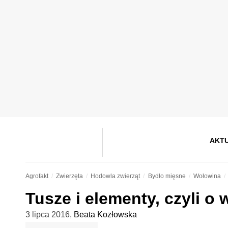
AKT
Agrofakt
Zwierzęta
Hodowla zwierząt
Bydło mięsne
Wołowina
Tusze i elementy, czyli o
3 lipca 2016
,
Beata Kozłowska