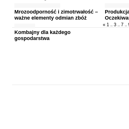
Mrozoodporność i zimotrwałość –
Produkcja
ważne elementy odmian zbóż
Oczekiwan
«
1
..
3
..
7
..
Kombajny dla każdego
gospodarstwa