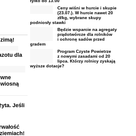
tylko do 13:00
Ceny wiśni w hurcie i skupie
(23.07.). W hurcie nawet 20
zł/kg, wybrane skupy
podniosły stawki
Będzie wsparcie na agregaty
prądotwórcze dla rolników
 zimą!
i ochronę sadów przed
gradem
Program Czyste Powietrze
azotu dla
z nowymi zasadami od 20
lipca. Którzy rolnicy zyskają
wyższe dotacje?
ywne
 wiosną
yta. Jeśli
rwałość
 ziemiach!