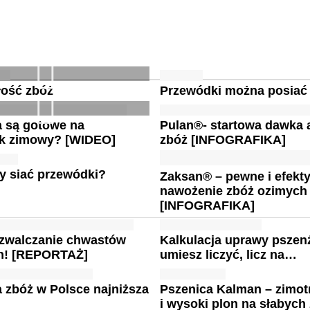
łość zbóż
Przewódki można posiać
a są gotowe na
Pulan®- startowa dawka 
k zimowy? [WIDEO]
zbóż [INFOGRAFIKA]
dy siać przewódki?
Zaksan® – pewne i efekt
nawożenie zbóż ozimych
[INFOGRAFIKA]
 zwalczanie chwastów
Kalkulacja uprawy pszenż
h! [REPORTAŻ]
umiesz liczyć, licz na…
 zbóż w Polsce najniższa
Pszenica Kalman – zimot
i wysoki plon na słabych