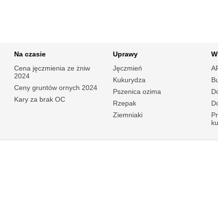
Na czasie
Uprawy
W
Cena jęczmienia ze żniw
Jęczmień
A
2024
Kukurydza
B
Ceny gruntów ornych 2024
Pszenica ozima
Do
Kary za brak OC
Rzepak
Do
Ziemniaki
P
k