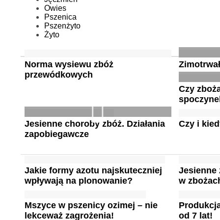
Owies
Pszenica
Pszenżyto
Żyto
Norma wysiewu zbóż
Zimotrwa
przewódkowych
Czy zboż
spoczyne
Jesienne choroby zbóż. Działania
Czy i kie
zapobiegawcze
Jakie formy azotu najskuteczniej
Jesienne
wpływają na plonowanie?
w zbożac
Mszyce w pszenicy ozimej – nie
Produkcja
lekceważ zagrożenia!
od 7 lat!