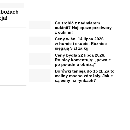
zbożach
ja!
Co zrobić z nadmiarem
cukinii? Najlepsze przetwory
z cukinii!
Ceny wiśni 14 lipca 2026
w hurcie i skupie. Różnice
sięgają 9 zł za kg
Ceny bydła 22 lipca 2026.
Rolnicy komentują: „pewnie
po południu obniżą”
Borówki tanieją do 15 zł. Za to
maliny mocno zdrożały. Jakie
są ceny na rynkach?