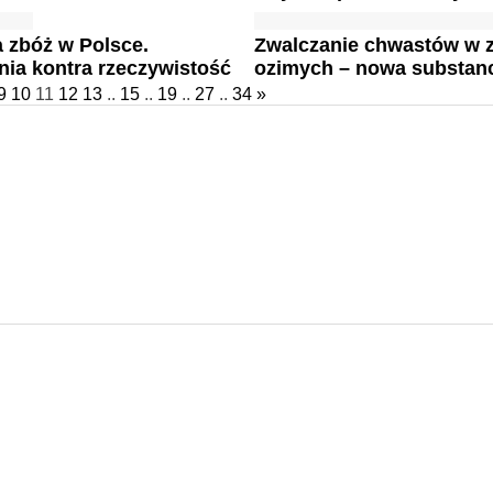
 zbóż w Polsce.
Zwalczanie chwastów w 
ia kontra rzeczywistość
ozimych – nowa substanc
9
10
11
12
13
..
15
..
19
..
27
..
34
»