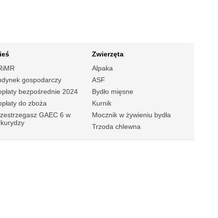
ieś
Zwierzęta
RiMR
Alpaka
udynek gospodarczy
ASF
płaty bezpośrednie 2024
Bydło mięsne
płaty do zboża
Kurnik
rzestrzegasz GAEC 6 w
Mocznik w żywieniu bydła
ukurydzy
Trzoda chlewna