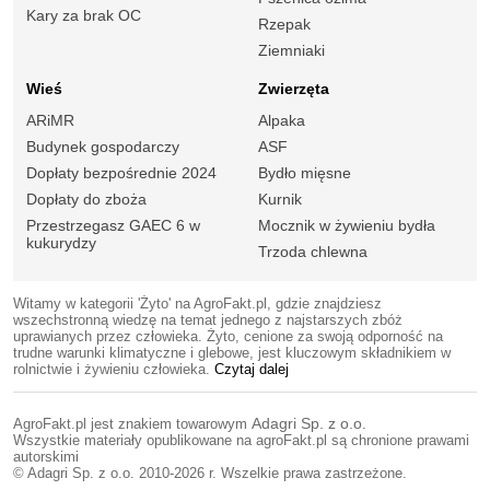
Kary za brak OC
Rzepak
Ziemniaki
Wieś
Zwierzęta
ARiMR
Alpaka
Budynek gospodarczy
ASF
Dopłaty bezpośrednie 2024
Bydło mięsne
Dopłaty do zboża
Kurnik
Przestrzegasz GAEC 6 w
Mocznik w żywieniu bydła
kukurydzy
Trzoda chlewna
Witamy w kategorii 'Żyto' na AgroFakt.pl, gdzie znajdziesz
wszechstronną wiedzę na temat jednego z najstarszych zbóż
uprawianych przez człowieka. Żyto, cenione za swoją odporność na
trudne warunki klimatyczne i glebowe, jest kluczowym składnikiem w
rolnictwie i żywieniu człowieka.
Czytaj dalej
AgroFakt.pl jest znakiem towarowym
Adagri Sp. z o.o.
Wszystkie materiały opublikowane na agroFakt.pl są chronione prawami
autorskimi
© Adagri Sp. z o.o. 2010-2026 r. Wszelkie prawa zastrzeżone.