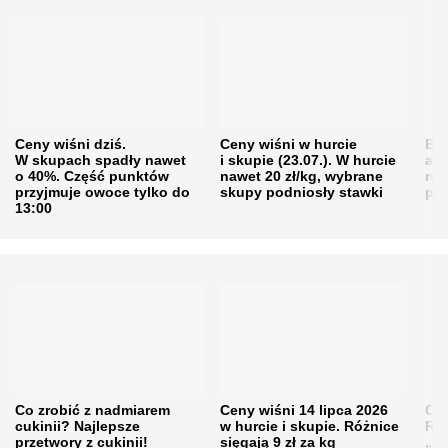
Ceny wiśni dziś.
Ceny wiśni w hurcie
Będ
W skupach spadły nawet
i skupie (23.07.). W hurcie
agr
o 40%. Część punktów
nawet 20 zł/kg, wybrane
rol
przyjmuje owoce tylko do
skupy podniosły stawki
pr
13:00
Co zrobić z nadmiarem
Ceny wiśni 14 lipca 2026
Cen
cukinii? Najlepsze
w hurcie i skupie. Różnice
Rol
przetwory z cukinii!
sięgają 9 zł za kg
„pe