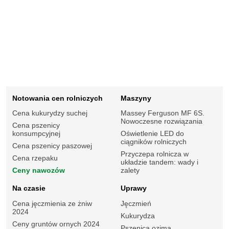
Notowania cen rolniczych
Maszyny
Cena kukurydzy suchej
Massey Ferguson MF 6S.
Nowoczesne rozwiązania
Cena pszenicy
konsumpcyjnej
Oświetlenie LED do
ciągników rolniczych
Cena pszenicy paszowej
Przyczepa rolnicza w
Cena rzepaku
układzie tandem: wady i
Ceny nawozów
zalety
Na czasie
Uprawy
Cena jęczmienia ze żniw
Jęczmień
2024
Kukurydza
Ceny gruntów ornych 2024
Pszenica ozima