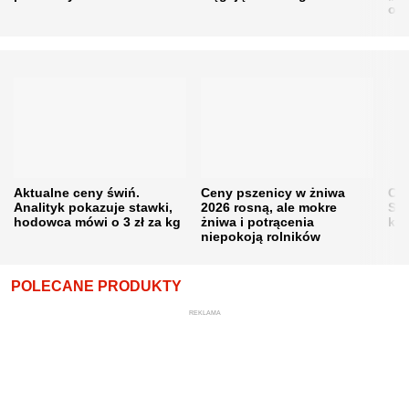
obn
Aktualne ceny świń.
Ceny pszenicy w żniwa
Ce
Analityk pokazuje stawki,
2026 rosną, ale mokre
Sku
hodowca mówi o 3 zł za kg
żniwa i potrącenia
kon
niepokoją rolników
POLECANE PRODUKTY
REKLAMA