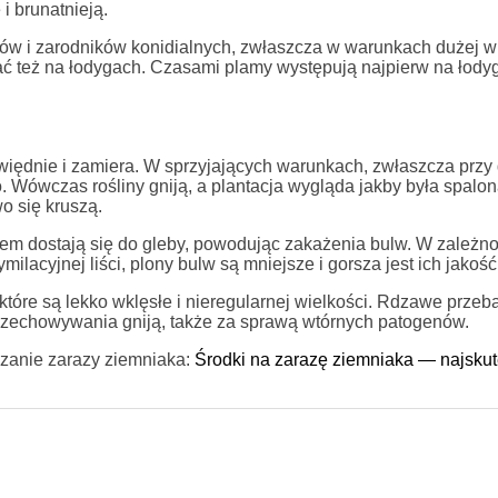
i brunatnieją.
onków i zarodników konidialnych, zwłaszcza w warunkach dużej w
 też na łodygach. Czasami plamy występują najpierw na łody
więdnie i zamiera. W sprzyjających warunkach, zwłaszcza przy
. Wówczas rośliny gniją, a plantacja wygląda jakby była spalona
o się kruszą.
zem dostają się do gleby, powodując zakażenia bulw. W zależno
ilacyjnej liści, plony bulw są mniejsze i gorsza jest ich jakość
tóre są lekko wklęsłe i nieregularnej wielkości. Rdzawe przeb
przechowywania gniją, także za sprawą wtórnych patogenów.
czanie zarazy ziemniaka:
Środki na zarazę ziemniaka — najskut