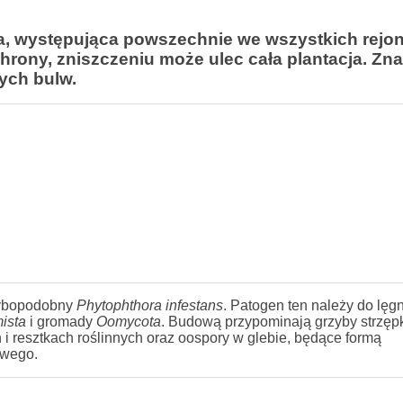
ba, występująca powszechnie we wszystkich rejo
rony, zniszczeniu może ulec cała plantacja. Z
ych bulw.
zybopodobny
Phytophthora infestans
. Patogen ten należy do lęg
ista
i gromady
Oomycota
. Budową przypominają grzyby strzęp
i resztkach roślinnych oraz oospory w glebie, będące formą
owego.