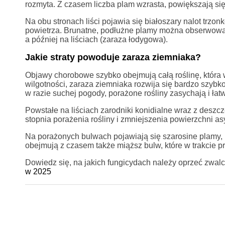
rozmyta. Z czasem liczba plam wzrasta, powiększają się 
Na obu stronach liści pojawia się białoszary nalot trz
powietrza. Brunatne, podłużne plamy można obserwować
a później na liściach (zaraza łodygowa).
Jakie straty powoduje zaraza ziemniaka?
Objawy chorobowe szybko obejmują całą roślinę, która 
wilgotności, zaraza ziemniaka rozwija się bardzo szybko
w razie suchej pogody, porażone rośliny zasychają i łatw
Powstałe na liściach zarodniki konidialne wraz z deszc
stopnia porażenia rośliny i zmniejszenia powierzchni asym
Na porażonych bulwach pojawiają się szarosine plamy, k
obejmują z czasem także miąższ bulw, które w trakcie 
Dowiedz się, na jakich fungicydach należy oprzeć zwal
w 2025