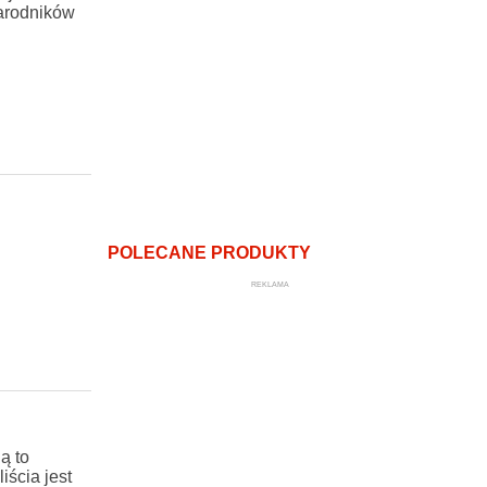
zarodników
POLECANE PRODUKTY
REKLAMA
ą to
iścia jest