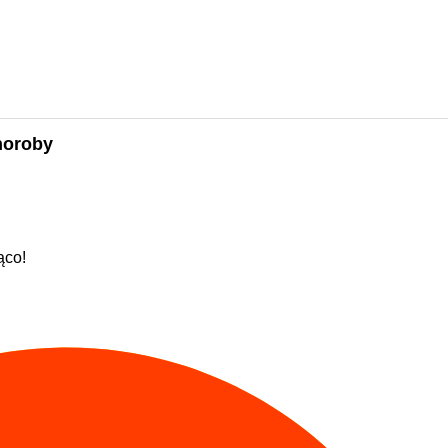
horoby
ąco!