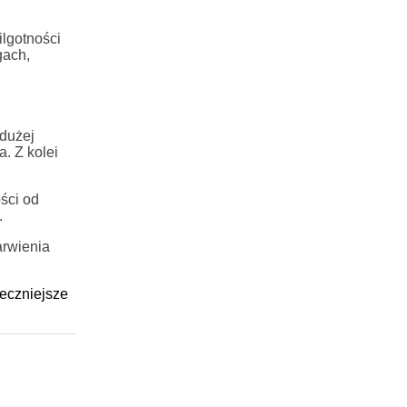
ilgotności
gach,
 dużej
. Z kolei
ści od
.
arwienia
eczniejsze