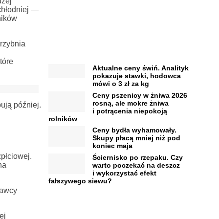
użej
chłodniej —
ników
grzybnia
tóre
Aktualne ceny świń. Analityk
pokazuje stawki, hodowca
mówi o 3 zł za kg
Ceny pszenicy w żniwa 2026
rosną, ale mokre żniwa
ują później.
i potrącenia niepokoją
rolników
Ceny bydła wyhamowały.
Skupy płacą mniej niż pod
koniec maja
płciowej.
Ściernisko po rzepaku. Czy
na
warto poczekać na deszcz
i wykorzystać efekt
fałszywego siewu?
rawcy
ej