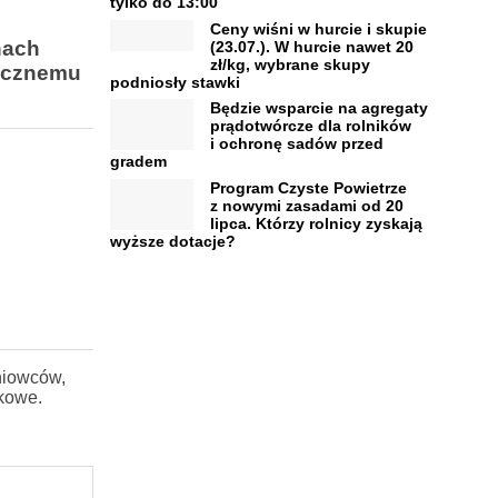
tylko do 13:00
Ceny wiśni w hurcie i skupie
nach
(23.07.). W hurcie nawet 20
zł/kg, wybrane skupy
nacznemu
podniosły stawki
Będzie wsparcie na agregaty
prądotwórcze dla rolników
i ochronę sadów przed
gradem
Program Czyste Powietrze
z nowymi zasadami od 20
lipca. Którzy rolnicy zyskają
wyższe dotacje?
niowców,
kowe.