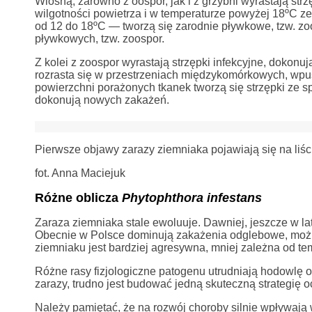
Wiosną, zarówno z oospor, jak i z grzybni wyrastają st
wilgotności powietrza i w temperaturze powyżej 18ºC ze 
od 12 do 18ºC — tworzą się zarodnie pływkowe, tzw. zo
pływkowych, tzw. zoospor.
Z kolei z zoospor wyrastają strzępki infekcyjne, dokonu
rozrasta się w przestrzeniach międzykomórkowych, wpusz
powierzchni porażonych tkanek tworzą się strzępki ze s
dokonują nowych zakażeń.
Pierwsze objawy zarazy ziemniaka pojawiają się na liśc
fot. Anna Maciejuk
Różne oblicza
Phytophthora infestans
Zaraza ziemniaka stale ewoluuje. Dawniej, jeszcze w la
Obecnie w Polsce dominują zakażenia odglebowe, możl
ziemniaku jest bardziej agresywna, mniej zależna od te
Różne rasy fizjologiczne patogenu utrudniają hodowlę
zarazy, trudno jest budować jedną skuteczną strategię oc
Należy pamiętać, że na rozwój choroby silnie wpływają 