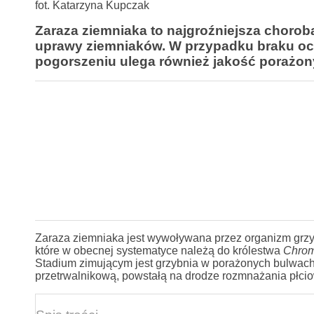
fot. Katarzyna Kupczak
Zaraza ziemniaka to najgroźniejsza choro
uprawy ziemniaków. W przypadku braku och
pogorszeniu ulega również jakość porażon
Zaraza ziemniaka jest wywoływana przez organizm gr
które w obecnej systematyce należą do królestwa
Chrom
Stadium zimującym jest grzybnia w porażonych bulwach 
przetrwalnikową, powstałą na drodze rozmnażania płci