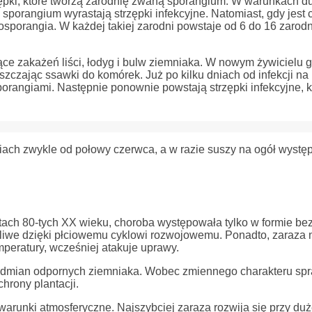
rzępki, które tworzą zarodnię zwaną sporangium. W warunkach d
sporangium wyrastają strzępki infekcyjne. Natomiast, gdy jest 
osporangia. W każdej takiej zarodni powstaje od 6 do 16 zarod
jące zakażeń liści, łodyg i bulw ziemniaka. W nowym żywicielu 
czając ssawki do komórek. Już po kilku dniach od infekcji na
porangiami. Następnie ponownie powstają strzępki infekcyjne, k
iach zwykle od połowy czerwca, a w razie suszy na ogół występ
tach 80-tych XX wieku, choroba występowała tylko w formie bez
iwe dzięki płciowemu cyklowi rozwojowemu. Ponadto, zaraza 
mperatury, wcześniej atakuje uprawy.
 odmian odpornych ziemniaka. Wobec zmiennego charakteru sp
hrony plantacji.
warunki atmosferyczne. Najszybciej zaraza rozwija się przy duż