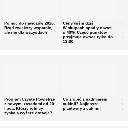
Pomoc do nawozów 2026.
Ceny wiśni dziś.
Cen
Rząd zwiększy wsparcie,
W skupach spadły nawet
i s
ale nie dla wszystkich
o 40%. Część punktów
naw
przyjmuje owoce tylko do
sku
13:00
Program Czyste Powietrze
Co zrobić z nadmiarem
Cen
z nowymi zasadami od 20
cukinii? Najlepsze
w h
lipca. Którzy rolnicy
przetwory z cukinii!
się
zyskają wyższe dotacje?