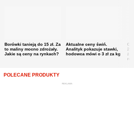
Borówki tanieją do 15 zł. Za
Aktualne ceny świń.
Cen
to maliny mocno zdrożały.
Analityk pokazuje stawki,
202
Jakie są ceny na rynkach?
hodowca mówi o 3 zł za kg
żni
nie
POLECANE PRODUKTY
REKLAMA