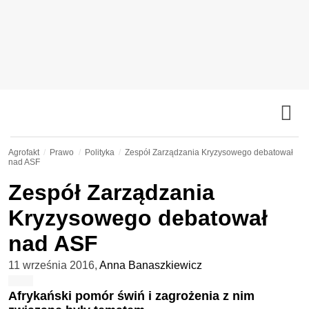
Agrofakt
Prawo
Polityka
Zespół Zarządzania Kryzysowego debatował
nad ASF
Zespół Zarządzania
Kryzysowego debatował
nad ASF
11 września 2016
,
Anna Banaszkiewicz
Afrykański pomór świń i zagrożenia z nim