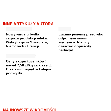
INNE ARTYKUŁY AUTORA
Nowy wirus u bydła
Luximo jesienią przeciwko
zagraża produkcji mleka.
odpornym rasom
Wykryto go w Szwajcarii,
wyczyńca. Niemcy
Niemczech i Francji
czasowo dopuściły
herbicyd
Ceny skupu tuczników:
nawet 7,50 zł/kg za klasę E.
Brak świń napędza kolejne
podwyżki
NAJNOWSZE WIADOMOŚCI