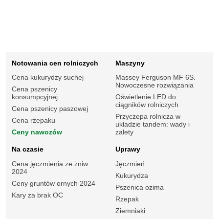
Notowania cen rolniczych
Maszyny
Cena kukurydzy suchej
Massey Ferguson MF 6S.
Nowoczesne rozwiązania
Cena pszenicy
konsumpcyjnej
Oświetlenie LED do
ciągników rolniczych
Cena pszenicy paszowej
Przyczepa rolnicza w
Cena rzepaku
układzie tandem: wady i
Ceny nawozów
zalety
Na czasie
Uprawy
Cena jęczmienia ze żniw
Jęczmień
2024
Kukurydza
Ceny gruntów ornych 2024
Pszenica ozima
Kary za brak OC
Rzepak
Ziemniaki