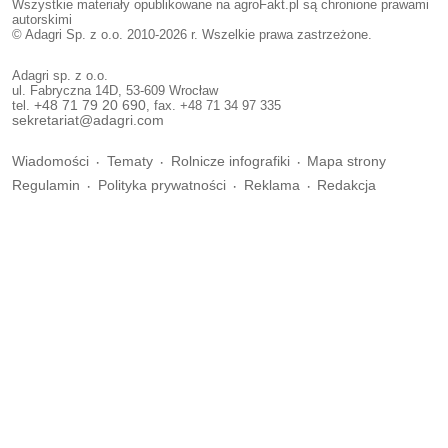
Wszystkie materiały opublikowane na agroFakt.pl są chronione prawami
autorskimi
© Adagri Sp. z o.o. 2010-2026 r. Wszelkie prawa zastrzeżone.
Adagri sp. z o.o.
ul. Fabryczna 14D, 53-609 Wrocław
tel.
+48 71 79 20 690
, fax. +48 71 34 97 335
sekretariat@adagri.com
Wiadomości
Tematy
Rolnicze infografiki
Mapa strony
Regulamin
Polityka prywatności
Reklama
Redakcja