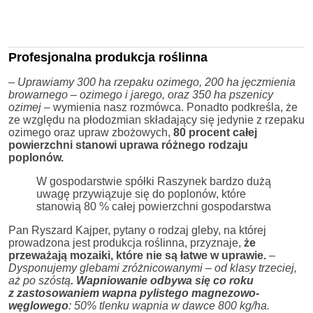
Profesjonalna produkcja roślinna
–
Uprawiamy 300 ha rzepaku ozimego, 200 ha jęczmienia
browarnego – ozimego i jarego, oraz 350 ha pszenicy
ozimej
– wymienia nasz rozmówca. Ponadto podkreśla, że
ze względu na płodozmian składający się jedynie z rzepaku
ozimego oraz upraw zbożowych,
80 procent całej
powierzchni stanowi uprawa różnego rodzaju
poplonów
.
W gospodarstwie spółki Raszynek bardzo dużą
uwagę przywiązuje się do poplonów, które
stanowią 80 % całej powierzchni gospodarstwa
Pan Ryszard Kajper, pytany o rodzaj gleby, na której
prowadzona jest produkcja roślinna, przyznaje,
że
przeważają mozaiki, które nie są łatwe w uprawie.
–
Dysponujemy glebami zróżnicowanymi – od klasy trzeciej,
aż po szóstą
.
Wapniowanie odbywa się co roku
z zastosowaniem wapna pylistego magnezowo-
węglowego
: 50% tlenku wapnia w dawce 800 kg/ha.