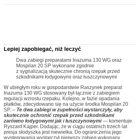
Lepiej zapobiegać, niż leczyć
Dwa zabiegi preparatami Inazuma 130 WG oraz
Mospilan 20 SP wykonane zgodnie
z sygnalizacją skutecznie chronią rzepak przed
szkodnikami łodygowymi oraz łuszczynowymi
W ubiegłym roku w gospodarstwie Raszynek preparat
Inazuma 130 WG stosowany był łącznie z zabiegiem
regulacji wzrostu rzepaku. Kolejno, w fazie opadania
płatków, zdecydowano się na użycie środka Mospilan 20
SP. –
Te dwa zabiegi w zupełności wystarczyły, aby
skutecznie ochronić rzepak przed szkodnikami
zarówno łodygowymi jak i łuszczynowymi
— komentuje
Ryszard Kajper. Dodając, że w ciągu ostatnich trzech lat
presja słodyszka jest niewielka. Do ograniczenia jego
występowania wystarczył pierwszy zabieg wykonany