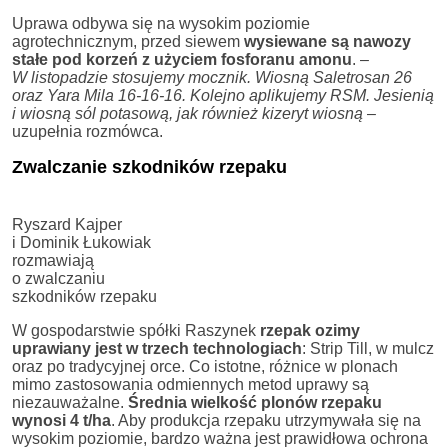
Uprawa odbywa się na wysokim poziomie
agrotechnicznym, przed siewem
wysiewane są nawozy
stałe pod korzeń z użyciem fosforanu amonu
. –
W listopadzie stosujemy mocznik. Wiosną Saletrosan 26
oraz Yara Mila 16-16-16. Kolejno aplikujemy RSM. Jesienią
i wiosną sól potasową, jak również kizeryt wiosną
–
uzupełnia rozmówca.
Zwalczanie szkodników rzepaku
Ryszard Kajper
i Dominik Łukowiak
rozmawiają
o zwalczaniu
szkodników rzepaku
W gospodarstwie spółki Raszynek
rzepak ozimy
uprawiany jest w trzech technologiach
: Strip Till, w mulcz
oraz po tradycyjnej orce. Co istotne, różnice w plonach
mimo zastosowania odmiennych metod uprawy są
niezauważalne.
Średnia wielkość plonów rzepaku
wynosi
4 t/ha
. Aby produkcja rzepaku utrzymywała się na
wysokim poziomie, bardzo ważna jest prawidłowa ochrona