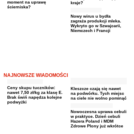
moment na uprawę
kraje?
ścierniska?
Nowy wirus u bydła
zagraża produkcji mleka.
Wykryto go w Szwajcarii,
Niemczech i Francji
NAJNOWSZE WIADOMOŚCI
Ceny skupu tuczników:
Kleszcze czają się nawet
nawet 7,50 zł/kg za klasę E.
na podwórku. Tych miejsc
Brak świń napędza kolejne
na ciele nie wolno pominąć
podwyżki
Nowoczesna uprawa cebuli
w praktyce. Dzień cebuli
Hazera Poland i MDM
Zdrowe Plony już wkrótce