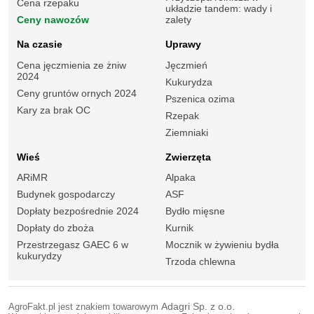
Cena rzepaku
układzie tandem: wady i
Ceny nawozów
zalety
Na czasie
Uprawy
Cena jęczmienia ze żniw
Jęczmień
2024
Kukurydza
Ceny gruntów ornych 2024
Pszenica ozima
Kary za brak OC
Rzepak
Ziemniaki
Wieś
Zwierzęta
ARiMR
Alpaka
Budynek gospodarczy
ASF
Dopłaty bezpośrednie 2024
Bydło mięsne
Dopłaty do zboża
Kurnik
Przestrzegasz GAEC 6 w
Mocznik w żywieniu bydła
kukurydzy
Trzoda chlewna
AgroFakt.pl jest znakiem towarowym
Adagri Sp. z o.o.