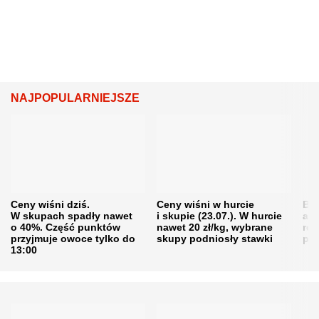
NAJPOPULARNIEJSZE
Ceny wiśni dziś.
Ceny wiśni w hurcie
Będ
W skupach spadły nawet
i skupie (23.07.). W hurcie
agr
o 40%. Część punktów
nawet 20 zł/kg, wybrane
rol
przyjmuje owoce tylko do
skupy podniosły stawki
pr
13:00