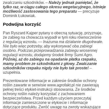
zwalczaniu szkodników. –
Należy
j
ednak pamiętać, że
tylko raz, w ciągu całego okresu wegetacyjnego, istnieje
możliwość zastosowania tego preparatu
— precyzuje
Dominik Łukowiak.
Podwójna korzyść
Pan Ryszard Kajper pytany o obecną sytuację, przyznaje,
że zabieg na chowacza wypadł w tym roku równocześnie
z regulacją wzrostu.
— Inazuma ma działanie długotrwałe.
Nie było więc potrzeby, aby wykonywać oba zabiegi
osobno. Podczas przeprowadzania zabiegu wiosennej
regulacji wzrostu, dodajemy środek firmy Sumi Agro.
Później, aż do zabiegu na opadanie płatka rzepaku,
mamy problem ze szkodnikami z głowy. Zwalczanie
szkodników rzepaku nigdy nie było tak proste!
–
uzupełnia.
Prezentowane informacje w zakresie środków ochrony
roślin zawarte w serwisie www.agrofakt.pl nie zawierają
pełnej treści etykiet-instrukcji stosowania. Ze środków
ochrony roślin należy korzystać z zachowaniem
bezpieczeństwa. Przed każdym użyciem przeczytaj
informacje zamieszczone w etykiecie i informacje
dotyczące produktu. Zwróć uwagę na zwroty wskazujące