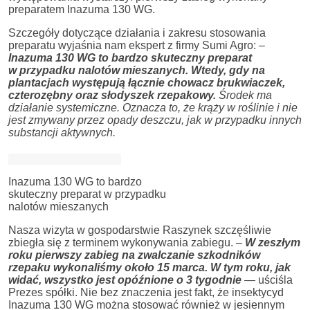
preparatem Inazuma 130 WG.
Szczegóły dotyczące działania i zakresu stosowania
preparatu wyjaśnia nam ekspert z firmy Sumi Agro: –
Inazuma 130 WG to bardzo skuteczny preparat
w przypadku nalotów mieszanych. Wtedy, gdy na
plantacjach występują łącznie
chowacz brukwiaczek,
czterozębny oraz słodyszek rzepakowy.
Środek ma
działanie systemiczne. Oznacza to, że krąży w roślinie i nie
jest zmywany przez opady deszczu, jak w przypadku innych
substancji aktywnych.
Inazuma 130 WG to bardzo
skuteczny preparat w przypadku
nalotów mieszanych
Nasza wizyta w gospodarstwie Raszynek szczęśliwie
zbiegła się z terminem wykonywania zabiegu. –
W zeszłym
roku pierwszy zabieg na zwalczanie szkodników
rzepaku wykonaliśmy około 15 marca. W tym roku, jak
widać, wszystko jest opóźnione o 3 tygodnie
— uściśla
Prezes spółki. Nie bez znaczenia jest fakt, że insektycyd
Inazuma 130 WG można stosować również w jesiennym