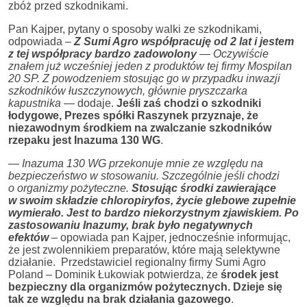
zbóż przed szkodnikami.
Pan Kajper, pytany o sposoby walki ze szkodnikami,
odpowiada –
Z Sumi Agro współpracuję od 2 lat i jestem
z tej współpracy bardzo zadowolony
—
Oczywiście
znałem już wcześniej jeden z produktów tej firmy Mospilan
20 SP. Z powodzeniem stosując go w przypadku inwazji
szkodników łuszczynowych, głównie pryszczarka
kapustnika
— dodaje.
Jeśli zaś chodzi o szkodniki
łodygowe, Prezes spółki Raszynek przyznaje, że
niezawodnym środkiem na zwalczanie szkodników
rzepaku jest Inazuma 130 WG
.
—
Inazuma 130 WG przekonuje mnie ze względu na
bezpieczeństwo w stosowaniu. Szczególnie jeśli chodzi
o organizmy pożyteczne.
Stosując środki zawierające
w swoim składzie chloropiryfos, życie glebowe zupełnie
wymierało. Jest to bardzo niekorzystnym zjawiskiem. Po
zastosowaniu Inazumy, brak było negatywnych
efektów
­– opowiada pan Kajper, jednocześnie informując,
że jest zwolennikiem preparatów, które mają selektywne
działanie. Przedstawiciel regionalny firmy Sumi Agro
Poland – Dominik Łukowiak potwierdza, że
środek jest
bezpieczny dla organizmów pożytecznych. Dzieje się
tak ze względu na brak działania gazowego
.