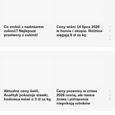
Co zrobić z nadmiarem
Ceny wiśni 14 lipca 2026
Cen
cukinii? Najlepsze
w hurcie i skupie. Różnice
Rol
przetwory z cukinii!
sięgają 9 zł za kg
„pe
obn
Aktualne ceny świń.
Ceny pszenicy w żniwa
Ce
Analityk pokazuje stawki,
2026 rosną, ale mokre
Sku
hodowca mówi o 3 zł za kg
żniwa i potrącenia
kon
niepokoją rolników