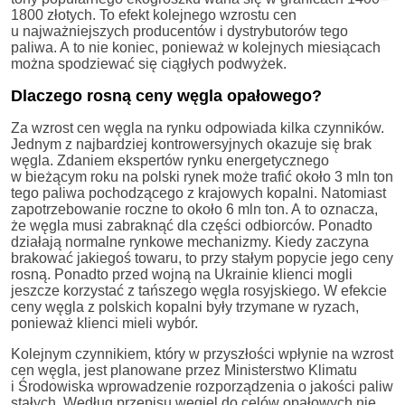
1800 złotych. To efekt kolejnego wzrostu cen
u najważniejszych producentów i dystrybutorów tego
paliwa. A to nie koniec, ponieważ w kolejnych miesiącach
można spodziewać się ciągłych podwyżek.
Dlaczego rosną ceny węgla opałowego?
Za wzrost cen węgla na rynku odpowiada kilka czynników.
Jednym z najbardziej kontrowersyjnych okazuje się brak
węgla. Zdaniem ekspertów rynku energetycznego
w bieżącym roku na polski rynek może trafić około 3 mln ton
tego paliwa pochodzącego z krajowych kopalni. Natomiast
zapotrzebowanie roczne to około 6 mln ton. A to oznacza,
że węgla musi zabraknąć dla części odbiorców. Ponadto
działają normalne rynkowe mechanizmy. Kiedy zaczyna
brakować jakiegoś towaru, to przy stałym popycie jego ceny
rosną. Ponadto przed wojną na Ukrainie klienci mogli
jeszcze korzystać z tańszego węgla rosyjskiego. W efekcie
ceny węgla z polskich kopalni były trzymane w ryzach,
ponieważ klienci mieli wybór.
Kolejnym czynnikiem, który w przyszłości wpłynie na wzrost
cen węgla, jest planowane przez Ministerstwo Klimatu
i Środowiska wprowadzenie rozporządzenia o jakości paliw
stałych. Według przepisu węgiel do celów opałowych nie