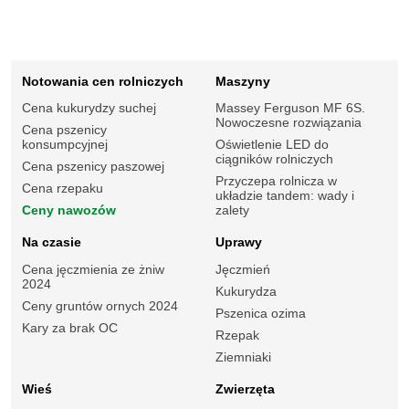
Notowania cen rolniczych
Maszyny
Cena kukurydzy suchej
Massey Ferguson MF 6S.
Nowoczesne rozwiązania
Cena pszenicy
konsumpcyjnej
Oświetlenie LED do
ciągników rolniczych
Cena pszenicy paszowej
Przyczepa rolnicza w
Cena rzepaku
układzie tandem: wady i
Ceny nawozów
zalety
Na czasie
Uprawy
Cena jęczmienia ze żniw
Jęczmień
2024
Kukurydza
Ceny gruntów ornych 2024
Pszenica ozima
Kary za brak OC
Rzepak
Ziemniaki
Wieś
Zwierzęta