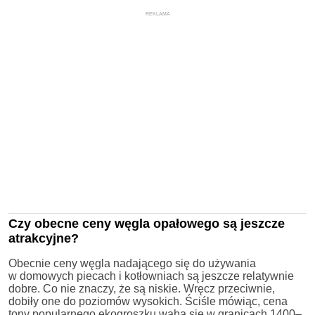
REKLAMA
Czy obecne ceny węgla opałowego są jeszcze
atrakcyjne?
Obecnie ceny węgla nadającego się do używania
w domowych piecach i kotłowniach są jeszcze relatywnie
dobre. Co nie znaczy, że są niskie. Wręcz przeciwnie,
dobiły one do poziomów wysokich. Ściśle mówiąc, cena
tony popularnego ekogroszku waha się w granicach 1400–