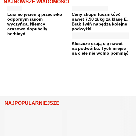
NAJNOWSZE WIADOMOŚCI
Luximo jesienią przeciwko
Ceny skupu tuczników:
odpornym rasom
nawet 7,50 zł/kg za klasę E.
wyczyńca. Niemcy
Brak świń napędza kolejne
czasowo dopuściły
podwyżki
herbicyd
Kleszcze czają się nawet
na podwórku. Tych miejsc
na ciele nie wolno pominąć
NAJPOPULARNIEJSZE