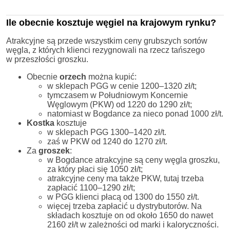
Ile obecnie kosztuje węgiel na krajowym rynku?
Atrakcyjne są przede wszystkim ceny grubszych sortów
węgla, z których klienci rezygnowali na rzecz tańszego
w przeszłości groszku.
Obecnie
orzech
można kupić:
w sklepach PGG w cenie 1200–1320 zł/t;
tymczasem w Południowym Koncernie
Węglowym (PKW) od 1220 do 1290 zł/t;
natomiast w Bogdance za nieco ponad 1000 zł/t.
Kostka
kosztuje
w sklepach PGG 1300–1420 zł/t.
zaś w PKW od 1240 do 1270 zł/t.
Za
groszek
:
w Bogdance atrakcyjne są ceny węgla groszku,
za który płaci się 1050 zł/t;
atrakcyjne ceny ma także PKW, tutaj trzeba
zapłacić 1100–1290 zł/t;
w PGG klienci płacą od 1300 do 1550 zł/t.
więcej trzeba zapłacić u dystrybutorów. Na
składach kosztuje on od około 1650 do nawet
2160 zł/t w zależności od marki i kaloryczności.