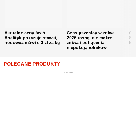
Aktualne ceny świń.
Ceny pszenicy w żniwa
Ce
Analityk pokazuje stawki,
2026 rosną, ale mokre
Sku
hodowca mówi o 3 zł za kg
żniwa i potrącenia
kon
niepokoją rolników
POLECANE PRODUKTY
REKLAMA