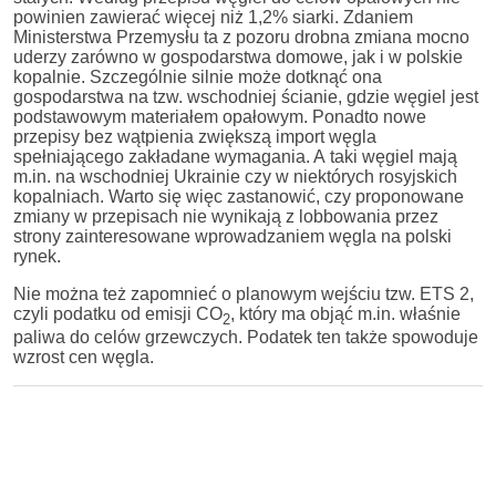
powinien zawierać więcej niż 1,2% siarki. Zdaniem
Ministerstwa Przemysłu ta z pozoru drobna zmiana mocno
uderzy zarówno w gospodarstwa domowe, jak i w polskie
kopalnie. Szczególnie silnie może dotknąć ona
gospodarstwa na tzw. wschodniej ścianie, gdzie węgiel jest
podstawowym materiałem opałowym. Ponadto nowe
przepisy bez wątpienia zwiększą import węgla
spełniającego zakładane wymagania. A taki węgiel mają
m.in. na wschodniej Ukrainie czy w niektórych rosyjskich
kopalniach. Warto się więc zastanowić, czy proponowane
zmiany w przepisach nie wynikają z lobbowania przez
strony zainteresowane wprowadzaniem węgla na polski
rynek.
Nie można też zapomnieć o planowym wejściu tzw. ETS 2,
czyli podatku od emisji CO
, który ma objąć m.in. właśnie
2
paliwa do celów grzewczych. Podatek ten także spowoduje
wzrost cen węgla.