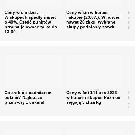
Ceny wiśni dziś.
Ceny wiśni w hurcie
Będ
W skupach spadły nawet
i skupie (23.07.). W hurcie
agr
o 40%. Część punktów
nawet 20 zł/kg, wybrane
rol
przyjmuje owoce tylko do
skupy podniosły stawki
pr
13:00
Co zrobić z nadmiarem
Ceny wiśni 14 lipca 2026
Cen
cukinii? Najlepsze
w hurcie i skupie. Różnice
Rol
przetwory z cukinii!
sięgają 9 zł za kg
„pe
obn