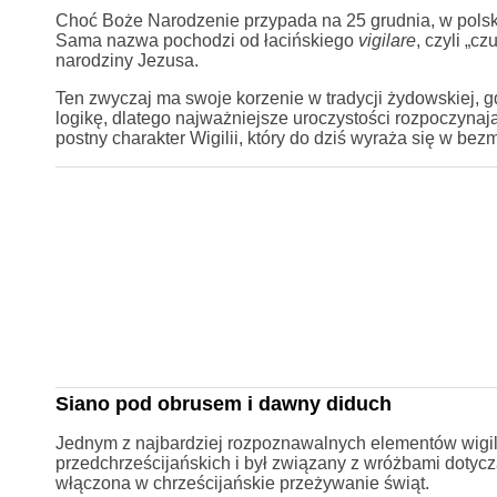
Choć Boże Narodzenie przypada na 25 grudnia, w polski
Sama nazwa pochodzi od łacińskiego
vigilare
, czyli „c
narodziny Jezusa.
Ten zwyczaj ma swoje korzenie w tradycji żydowskiej, gd
logikę, dlatego najważniejsze uroczystości rozpoczyna
postny charakter Wigilii, który do dziś wyraża się w be
Siano pod obrusem i dawny diduch
Jednym z najbardziej rozpoznawalnych elementów wigili
przedchrześcijańskich i był związany z wróżbami dotyc
włączona w chrześcijańskie przeżywanie świąt.