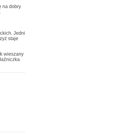
ę na dobry
.
ckich. Jedni
zyż staje
erk wieszany
łaźniczka