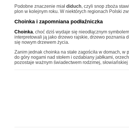
Podobne znaczenie miał
diduch
, czyli snop zboża staw
plon w kolejnym roku. W niektórych regionach Polski zw
Choinka i zapomniana podłaźniczka
Choinka
, choć dziś wydaje się nieodłącznym symbolem
interpretowali ją jako drzewo rajskie, drzewo poznania d
się nowym drzewem życia.
Zanim jednak choinka na stałe zagościła w domach, w po
do góry nogami nad stołem i ozdabiany jabłkami, orzec
pozostaje ważnym świadectwem rodzimej, słowiańskiej t