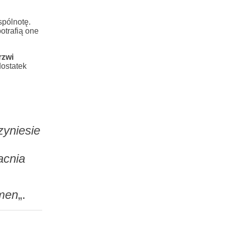
spólnotę.
otrafią one
rzwi
ostatek
zyniesie
acnia
Amen
„.