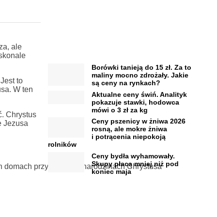
za, ale
oskonale
Borówki tanieją do 15 zł. Za to
maliny mocno zdrożały. Jakie
Jest to
są ceny na rynkach?
usa. W ten
Aktualne ceny świń. Analityk
pokazuje stawki, hodowca
mówi o 3 zł za kg
. Chrystus
Ceny pszenicy w żniwa 2026
e Jezusa
rosną, ale mokre żniwa
i potrącenia niepokoją
rolników
Ceny bydła wyhamowały.
Skupy płacą mniej niż pod
ch domach przypomina o narodzinach Chrystusa
koniec maja