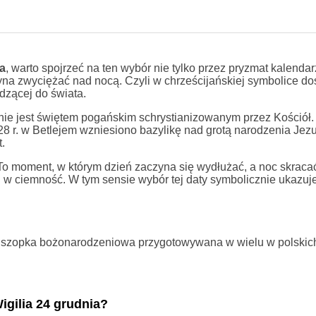
a
, warto spojrzeć na ten wybór nie tylko przez pryzmat kalendar
zyna zwyciężać nad nocą. Czyli w chrześcijańskiej symbolice d
dzącej do świata.
e jest świętem pogańskim schrystianizowanym przez Kościół. 
328 r. w Betlejem wzniesiono bazylikę nad grotą narodzenia Jez
.
o moment, w którym dzień zaczyna się wydłużać, a noc skracać
i w ciemność. W tym sensie wybór tej daty symbolicznie ukazuj
na szopka bożonarodzeniowa przygotowywana w wielu w polski
igilia 24 grudnia?