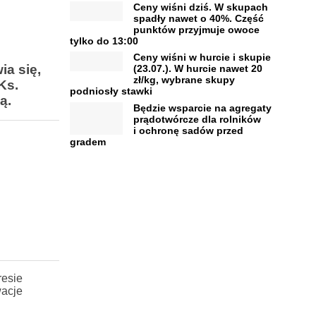
Ceny wiśni dziś. W skupach
spadły nawet o 40%. Część
punktów przyjmuje owoce
tylko do 13:00
Ceny wiśni w hurcie i skupie
a się,
(23.07.). W hurcie nawet 20
zł/kg, wybrane skupy
Ks.
podniosły stawki
ą.
Będzie wsparcie na agregaty
prądotwórcze dla rolników
i ochronę sadów przed
gradem
resie
wacje