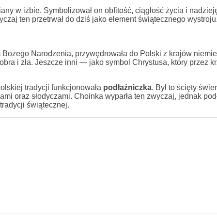
iany w izbie. Symbolizował on obfitość, ciągłość życia i nadziej
yczaj ten przetrwał do dziś jako element świątecznego wystroju
 Bożego Narodzenia, przywędrowała do Polski z krajów niemie
obra i zła. Jeszcze inni — jako symbol Chrystusa, który przez kr
lskiej tradycji funkcjonowała
podłaźniczka
. Był to ścięty świ
hami oraz słodyczami. Choinka wyparła ten zwyczaj, jednak pod
radycji świątecznej.