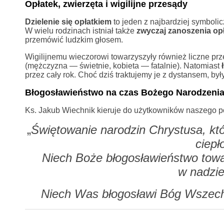
Opłatek, zwierzęta i wigilijne przesądy
Dzielenie się opłatkiem
to jeden z najbardziej symboli
W wielu rodzinach istniał także
zwyczaj zanoszenia op
przemówić ludzkim głosem.
Wigilijnemu wieczorowi towarzyszyły również liczne pr
(mężczyzna — świetnie, kobieta — fatalnie). Natomiast
przez cały rok. Choć dziś traktujemy je z dystansem, b
Błogosławieństwo na czas Bożego Narodzeni
Ks. Jakub Wiechnik kieruje do użytkowników naszego p
„
Świętowanie narodzin Chrystusa, któr
ciepł
Niech Boże błogosławieństwo tow
w nadzie
Niech Was błogosławi Bóg Wszech