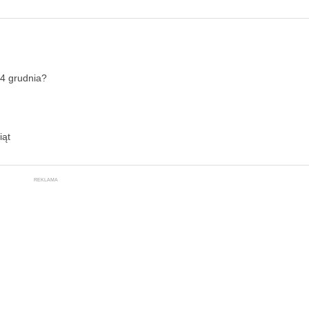
24 grudnia?
iąt
REKLAMA