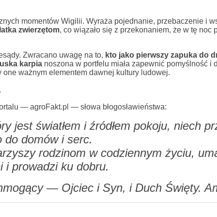
cznych momentów Wigilii. Wyraża pojednanie, przebaczenie i w
łatka zwierzętom
, co wiązało się z przekonaniem, że w tę noc p
zesądy. Zwracano uwagę na to,
kto jako pierwszy zapuka do d
łuska karpia
noszona w portfelu miała zapewnić pomyślność i d
yły one ważnym elementem dawnej kultury ludowej.
a
ortalu — agroFakt.pl — słowa błogosławieństwa:
y jest światłem i źródłem pokoju, niech pr
o do domów i serc.
arzyszy rodzinom w codziennym życiu, um
i i prowadzi ku dobru.
mogący — Ojciec i Syn, i Duch Święty. 