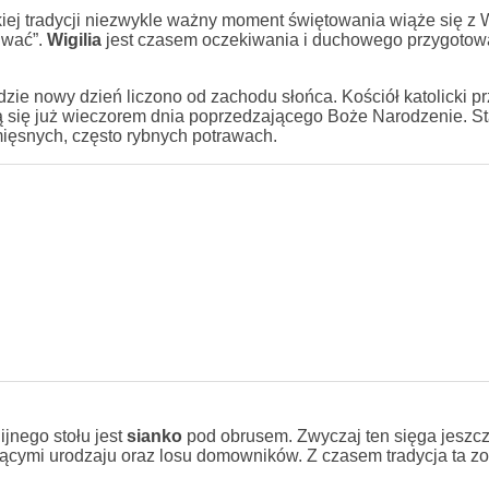
ej tradycji niezwykle ważny moment świętowania wiąże się z Wi
zuwać”.
Wigilia
jest czasem oczekiwania i duchowego przygotow
zie nowy dzień liczono od zachodu słońca. Kościół katolicki prz
ją się już wieczorem dnia poprzedzającego Boże Narodzenie. S
zmięsnych, często rybnych potrawach.
jnego stołu jest
sianko
pod obrusem. Zwyczaj ten sięga jeszc
zącymi urodzaju oraz losu domowników. Z czasem tradycja ta zo