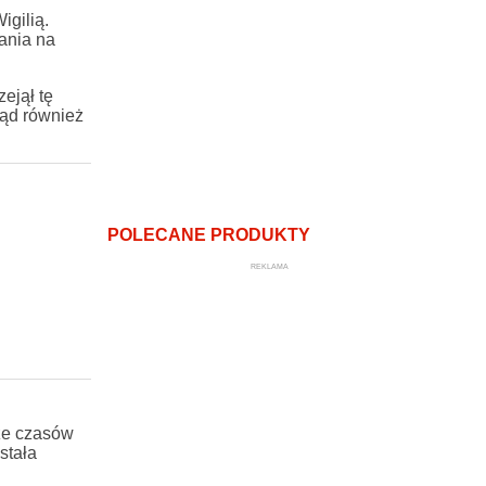
gilią.
ania na
ejął tę
tąd również
POLECANE PRODUKTY
REKLAMA
ze czasów
stała