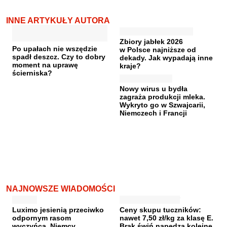
INNE ARTYKUŁY AUTORA
Zbiory jabłek 2026
Po upałach nie wszędzie
w Polsce najniższe od
spadł deszcz. Czy to dobry
dekady. Jak wypadają inne
moment na uprawę
kraje?
ścierniska?
Nowy wirus u bydła
zagraża produkcji mleka.
Wykryto go w Szwajcarii,
Niemczech i Francji
NAJNOWSZE WIADOMOŚCI
Luximo jesienią przeciwko
Ceny skupu tuczników:
odpornym rasom
nawet 7,50 zł/kg za klasę E.
wyczyńca. Niemcy
Brak świń napędza kolejne