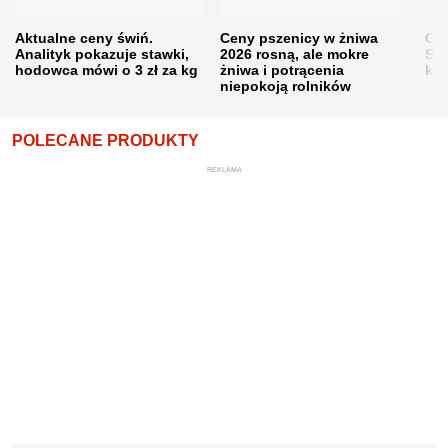
Aktualne ceny świń.
Ceny pszenicy w żniwa
Ce
Analityk pokazuje stawki,
2026 rosną, ale mokre
Sku
hodowca mówi o 3 zł za kg
żniwa i potrącenia
kon
niepokoją rolników
POLECANE PRODUKTY
REKLAMA