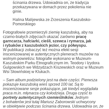
ścinania drzewa. Udowadnia on, że tradycja
przekazywana w domach przez pokolenia nie
ginie.
Halina Malijewska ze Zrzeszenia Kaszubsko-
Pomorskiego
Fotografowie przemierzyli ziemię kaszubską, aby na
czarno-białych zdjęciach ukazać zarówno
pracę
garncarza, hafciarki, cieśli, szewca i rymarza, jak
i rybaków z kaszubskich jezior, czy półwyspu.
W publikacji zobaczyć też można efekt sesji
inscenizowanej w autentycznych plenerach muzeów na
wolnym powietrzu: fotografie wykonano w Muzeum-
Kaszubskim Parku Etnograficznym im. Teodory i Izydora
Gulgowskich we Wdzydzach Kiszewskich oraz w Muzeum
Wsi Słowińskiej w Klukach.
– Sam album podzielony jest na dwie części. Pierwsza
pokazuje kaszubską wieś sprzed 100 lat. Są to
inscenizowane sesje pokazujące, jak kiedyś wyglądała
praca m.in. młynarza czy kołodzieja. Druga część to
portrety autentycznych rzemieślników.
Jednym
z bohaterów jest tutaj Mariusz Zaborowski uchwycony
w obiektywie podczas ścinania drzewa. Udowadnia on, że