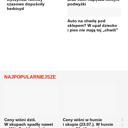
czasowo dopuściły
podwyżki
herbicyd
Auto na chwilę pod
sklepem? W upał dziecko
i pies nie mają tej „chwili”
NAJPOPULARNIEJSZE
Ceny wiśni dziś.
Ceny wiśni w hurcie
Będ
W skupach spadły nawet
i skupie (23.07.). W hurcie
agr