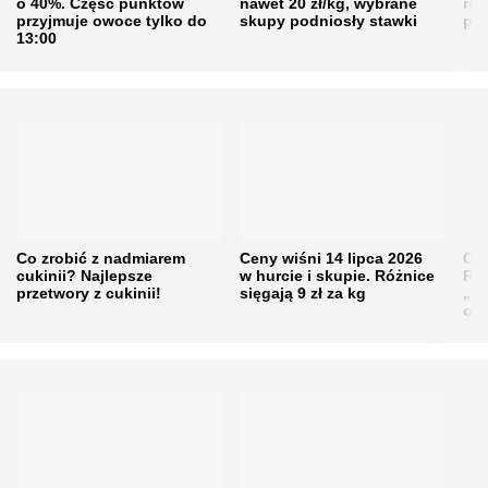
o 40%. Część punktów
nawet 20 zł/kg, wybrane
rol
przyjmuje owoce tylko do
skupy podniosły stawki
pr
13:00
Co zrobić z nadmiarem
Ceny wiśni 14 lipca 2026
Cen
cukinii? Najlepsze
w hurcie i skupie. Różnice
Rol
przetwory z cukinii!
sięgają 9 zł za kg
„pe
obn