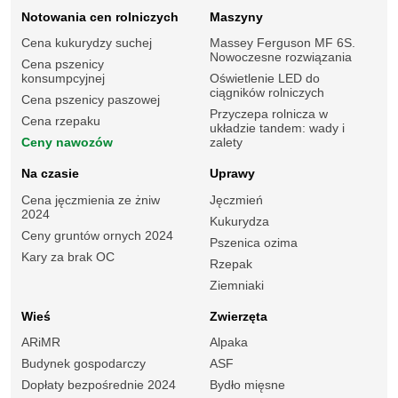
Notowania cen rolniczych
Maszyny
Cena kukurydzy suchej
Massey Ferguson MF 6S.
Nowoczesne rozwiązania
Cena pszenicy
konsumpcyjnej
Oświetlenie LED do
ciągników rolniczych
Cena pszenicy paszowej
Przyczepa rolnicza w
Cena rzepaku
układzie tandem: wady i
Ceny nawozów
zalety
Na czasie
Uprawy
Cena jęczmienia ze żniw
Jęczmień
2024
Kukurydza
Ceny gruntów ornych 2024
Pszenica ozima
Kary za brak OC
Rzepak
Ziemniaki
Wieś
Zwierzęta
ARiMR
Alpaka
Budynek gospodarczy
ASF
Dopłaty bezpośrednie 2024
Bydło mięsne