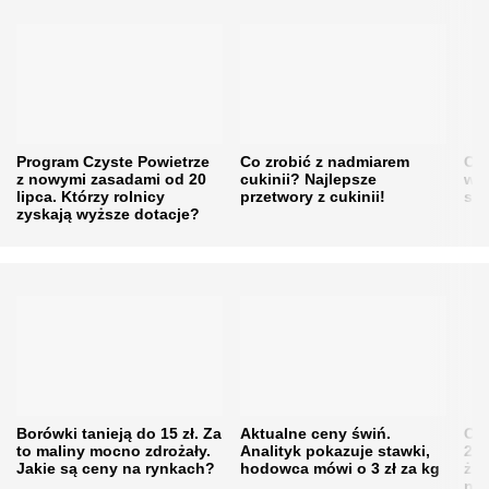
Program Czyste Powietrze
Co zrobić z nadmiarem
Cen
z nowymi zasadami od 20
cukinii? Najlepsze
w h
lipca. Którzy rolnicy
przetwory z cukinii!
się
zyskają wyższe dotacje?
Borówki tanieją do 15 zł. Za
Aktualne ceny świń.
Cen
to maliny mocno zdrożały.
Analityk pokazuje stawki,
202
Jakie są ceny na rynkach?
hodowca mówi o 3 zł za kg
żni
nie