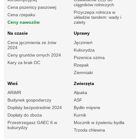
ciągników rolniczych
Cena pszenicy paszowej
Przyczepa rolnicza w
Cena rzepaku
układzie tandem: wady i
Ceny nawozów
zalety
Na czasie
Uprawy
Cena jęczmienia ze żniw
Jęczmień
2024
Kukurydza
Ceny gruntów ornych 2024
Pszenica ozima
Kary za brak OC
Rzepak
Ziemniaki
Wieś
Zwierzęta
ARiMR
Alpaka
Budynek gospodarczy
ASF
Dopłaty bezpośrednie 2024
Bydło mięsne
Dopłaty do zboża
Kurnik
Przestrzegasz GAEC 6 w
Mocznik w żywieniu bydła
kukurydzy
Trzoda chlewna