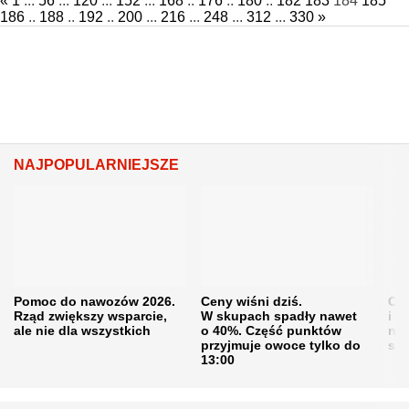
«
1
...
56
...
120
...
152
...
168
..
176
..
180
..
182
183
184
185
186
..
188
..
192
..
200
...
216
...
248
...
312
...
330
»
NAJPOPULARNIEJSZE
Pomoc do nawozów 2026.
Ceny wiśni dziś.
Cen
Rząd zwiększy wsparcie,
W skupach spadły nawet
i s
ale nie dla wszystkich
o 40%. Część punktów
naw
przyjmuje owoce tylko do
sku
13:00