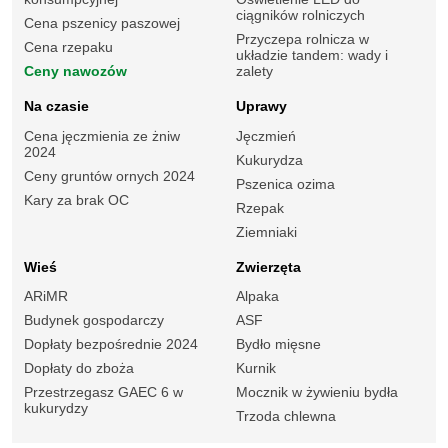
ciągników rolniczych
Cena pszenicy paszowej
Przyczepa rolnicza w
Cena rzepaku
układzie tandem: wady i
Ceny nawozów
zalety
Na czasie
Uprawy
Cena jęczmienia ze żniw
Jęczmień
2024
Kukurydza
Ceny gruntów ornych 2024
Pszenica ozima
Kary za brak OC
Rzepak
Ziemniaki
Wieś
Zwierzęta
ARiMR
Alpaka
Budynek gospodarczy
ASF
Dopłaty bezpośrednie 2024
Bydło mięsne
Dopłaty do zboża
Kurnik
Przestrzegasz GAEC 6 w
Mocznik w żywieniu bydła
kukurydzy
Trzoda chlewna