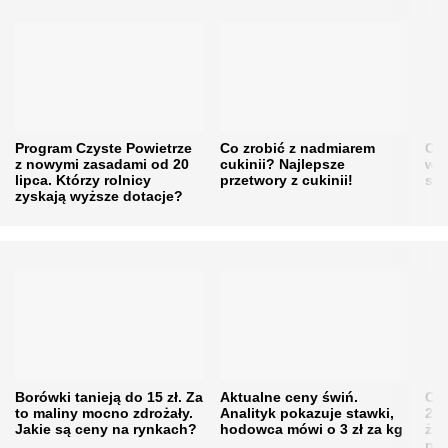
Program Czyste Powietrze
Co zrobić z nadmiarem
Cen
z nowymi zasadami od 20
cukinii? Najlepsze
w h
lipca. Którzy rolnicy
przetwory z cukinii!
się
zyskają wyższe dotacje?
Borówki tanieją do 15 zł. Za
Aktualne ceny świń.
Cen
to maliny mocno zdrożały.
Analityk pokazuje stawki,
202
Jakie są ceny na rynkach?
hodowca mówi o 3 zł za kg
żni
nie