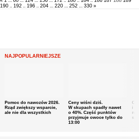
«
1
...
60
...
124
...
156
...
172
..
180
..
184
..
186
187
188
189
190
..
192
..
196
..
204
...
220
...
252
...
330
»
NAJPOPULARNIEJSZE
Pomoc do nawozów 2026.
Ceny wiśni dziś.
Cen
Rząd zwiększy wsparcie,
W skupach spadły nawet
i s
ale nie dla wszystkich
o 40%. Część punktów
naw
przyjmuje owoce tylko do
sku
13:00