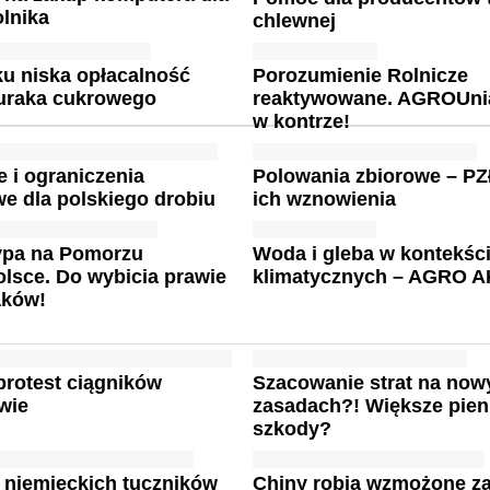
olnika
chlewnej
u niska opłacalność
Porozumienie Rolnicze
uraka cukrowego
reaktywowane. AGROUni
w kontrze!
e i ograniczenia
Polowania zbiorowe – PZ
e dla polskiego drobiu
ich wznowienia
rypa na Pomorzu
Woda i gleba w kontekśc
olsce. Do wybicia prawie
klimatycznych – AGRO 
aków!
protest ciągników
Szacowanie strat na now
wie
zasadach?! Większe pien
szkody?
 niemieckich tuczników
Chiny robią wzmożone za