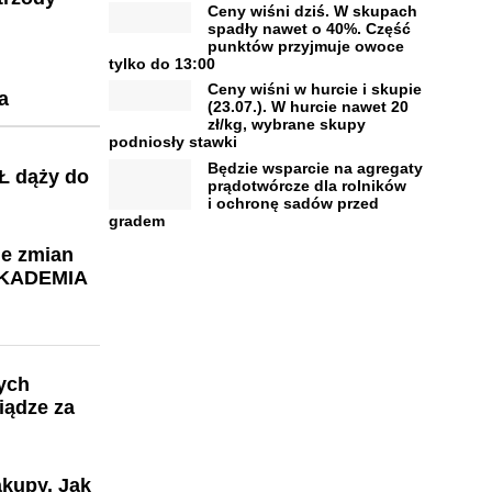
Ceny wiśni dziś. W skupach
spadły nawet o 40%. Część
punktów przyjmuje owoce
tylko do 13:00
Ceny wiśni w hurcie i skupie
a
(23.07.). W hurcie nawet 20
zł/kg, wybrane skupy
podniosły stawki
Będzie wsparcie na agregaty
Ł dąży do
prądotwórcze dla rolników
i ochronę sadów przed
gradem
ie zmian
AKADEMIA
ych
iądze za
kupy. Jak