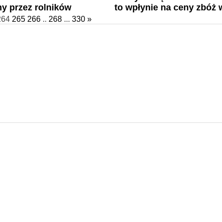
y przez rolników
to wpłynie na ceny zbóż 
264
265
266
..
268
...
330
»