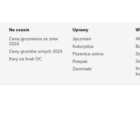
Na czasie
Uprawy
W
Cena jęczmienia ze żniw
Jęczmień
A
2024
Kukurydza
B
Ceny gruntów ornych 2024
Pszenica ozima
Do
Kary za brak OC
Rzepak
Do
Ziemniaki
P
k