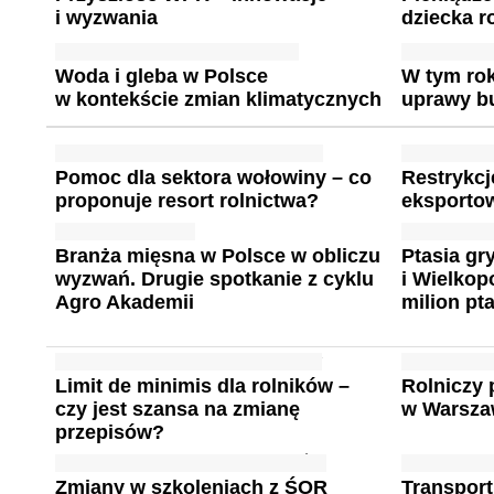
i wyzwania
dziecka r
Woda i gleba w Polsce
W tym rok
w kontekście zmian klimatycznych
uprawy b
Pomoc dla sektora wołowiny – co
Restrykcj
proponuje resort rolnictwa?
eksportow
Branża mięsna w Polsce w obliczu
Ptasia g
wyzwań. Drugie spotkanie z cyklu
i Wielkop
Agro Akademii
milion pt
Limit de minimis dla rolników –
Rolniczy 
czy jest szansa na zmianę
w Warsza
przepisów?
Zmiany w szkoleniach z ŚOR
Transport