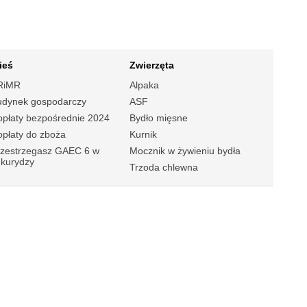
ieś
Zwierzęta
RiMR
Alpaka
udynek gospodarczy
ASF
płaty bezpośrednie 2024
Bydło mięsne
płaty do zboża
Kurnik
rzestrzegasz GAEC 6 w
Mocznik w żywieniu bydła
ukurydzy
Trzoda chlewna