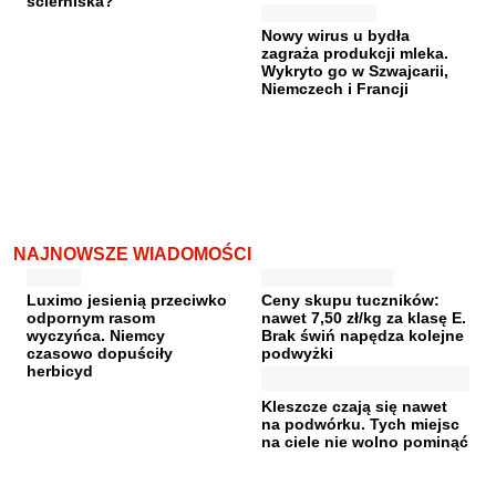
ścierniska?
Nowy wirus u bydła
zagraża produkcji mleka.
Wykryto go w Szwajcarii,
Niemczech i Francji
NAJNOWSZE WIADOMOŚCI
Luximo jesienią przeciwko
Ceny skupu tuczników:
odpornym rasom
nawet 7,50 zł/kg za klasę E.
wyczyńca. Niemcy
Brak świń napędza kolejne
czasowo dopuściły
podwyżki
herbicyd
Kleszcze czają się nawet
na podwórku. Tych miejsc
na ciele nie wolno pominąć