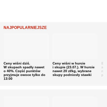
NAJPOPULARNIEJSZE
Ceny wiśni dziś.
Ceny wiśni w hurcie
Będ
W skupach spadły nawet
i skupie (23.07.). W hurcie
agr
o 40%. Część punktów
nawet 20 zł/kg, wybrane
rol
przyjmuje owoce tylko do
skupy podniosły stawki
pr
13:00