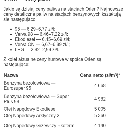
Jakie są dzisiaj ceny paliwa na stacjach Orlen? Najnowsze
ceny detaliczne paliw na stacjach benzynowych kształtują
się następująco:
95 — 6,29–6,77 zł/l;
Verva 98 — 6,46–7,22 zł/l;
Ekodiesel — 6,45–6,69 zł/l;
Verva ON — 6,67–6,89 zł/l;
LPG — 2,82–2,99 zł/l.
Z kolei aktualne ceny hurtowe w spółce Orlen są
następujące:
Nazwa
Cena netto (zł/m
3
)*
Benzyna bezołowiowa —
4 668
Eurosuper 95
Benzyna bezołowiowa — Super
4 982
Plus 98
Olej Napędowy Ekodiesel
5 005
Olej Napędowy Arktyczny 2
5 360
Olej Napędowy Grzewczy Ekoterm
4 140