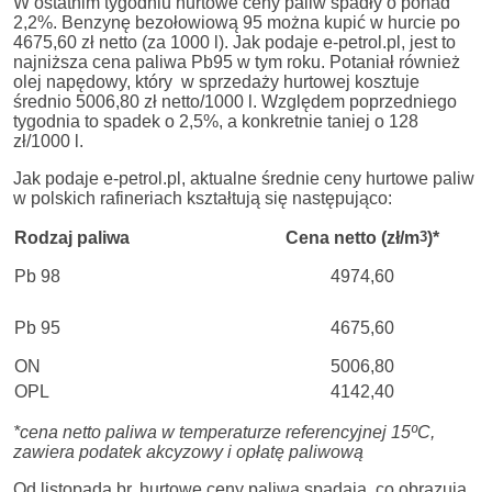
W ostatnim tygodniu hurtowe ceny paliw spadły o ponad
2,2%. Benzynę bezołowiową 95 można kupić w hurcie po
4675,60 zł netto (za 1000 l). Jak podaje e-petrol.pl, jest to
najniższa cena paliwa Pb95 w tym roku. Potaniał również
olej napędowy, który w sprzedaży hurtowej kosztuje
średnio 5006,80 zł netto/1000 l. Względem poprzedniego
tygodnia to spadek o 2,5%, a konkretnie taniej o 128
zł/1000 l.
Jak podaje e-petrol.pl, aktualne średnie ceny hurtowe paliw
w polskich rafineriach kształtują się następująco:
Rodzaj paliwa
Cena netto (zł/m
3
)*
Pb 98
4974,60
Pb 95
4675,60
ON
5006,80
OPL
4142,40
*cena netto paliwa w temperaturze referencyjnej 15ºC,
zawiera podatek akcyzowy i opłatę paliwową
Od listopada br. hurtowe ceny paliwa spadają, co obrazują