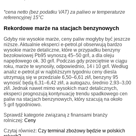
*cena netto (bez podatku VAT) za paliwo w temperaturze
referencyjnej 15°C
Rekordowe marże na stacjach benzynowych
Gdyby nie wysokie marże, ceny paliw mogłyby być jeszcze
niższe. Aktualnie eksperci e-petrol.pl obserwują bardzo
wysokie marże detaliczne, które w przypadku benzyny
bezołowiowej Pb95 wynoszą 45–50 gr/l, a dla oleju
napędowego ok. 30 gr/l. Podczas gdy przeciętnie w ciągu
roku, marże te wynosiły, odpowiednio, 14 i 10 gr/l. Według
analiz e-petrol.pl w najbliższym tygodniu ceny diesla
utrzymają się w przedziale 6,50–6,61 zł/l, benzyny 95
wynosić będą 6,31–6,42 zł/l, a autogazu, średnio 2,93–3,00
zł/l. Jednak nawet mimo wysokich marż detalicznych,
eksperci prognozują kontynuację trendu spadkowego cen
paliw na stacjach benzynowych, który szacują na około
5 gr/l tygodniowo.
Sprawdź kategorie związaną z finansami branży
rolniczej:
Ceny
Czytaj również:
Czy terminal zbożowy będzie w polskich