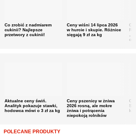
Co zrobić z nadmiarem
Ceny wiśni 14 lipca 2026
Cen
cukinii? Najlepsze
w hurcie i skupie. Różnice
Rol
przetwory z cukinii!
sięgają 9 zł za kg
„pe
obn
Aktualne ceny świń.
Ceny pszenicy w żniwa
Ce
Analityk pokazuje stawki,
2026 rosną, ale mokre
Sku
hodowca mówi o 3 zł za kg
żniwa i potrącenia
kon
niepokoją rolników
POLECANE PRODUKTY