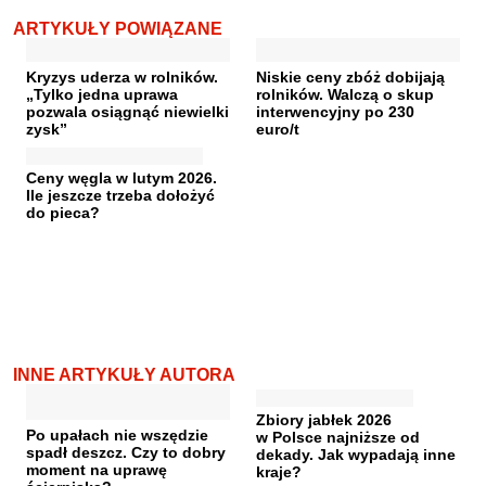
ARTYKUŁY POWIĄZANE
Kryzys uderza w rolników.
Niskie ceny zbóż dobijają
„Tylko jedna uprawa
rolników. Walczą o skup
pozwala osiągnąć niewielki
interwencyjny po 230
zysk”
euro/t
Ceny węgla w lutym 2026.
Ile jeszcze trzeba dołożyć
do pieca?
INNE ARTYKUŁY AUTORA
Zbiory jabłek 2026
Po upałach nie wszędzie
w Polsce najniższe od
spadł deszcz. Czy to dobry
dekady. Jak wypadają inne
moment na uprawę
kraje?