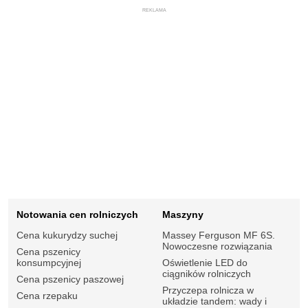
REKLAMA
Notowania cen rolniczych
Maszyny
Cena kukurydzy suchej
Massey Ferguson MF 6S.
Nowoczesne rozwiązania
Cena pszenicy
konsumpcyjnej
Oświetlenie LED do
ciągników rolniczych
Cena pszenicy paszowej
Przyczepa rolnicza w
Cena rzepaku
układzie tandem: wady i