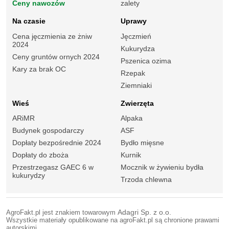
Ceny nawozów
zalety
Na czasie
Uprawy
Cena jęczmienia ze żniw
Jęczmień
2024
Kukurydza
Ceny gruntów ornych 2024
Pszenica ozima
Kary za brak OC
Rzepak
Ziemniaki
Wieś
Zwierzęta
ARiMR
Alpaka
Budynek gospodarczy
ASF
Dopłaty bezpośrednie 2024
Bydło mięsne
Dopłaty do zboża
Kurnik
Przestrzegasz GAEC 6 w
Mocznik w żywieniu bydła
kukurydzy
Trzoda chlewna
AgroFakt.pl jest znakiem towarowym
Adagri Sp. z o.o.
Wszystkie materiały opublikowane na agroFakt.pl są chronione prawami
autorskimi