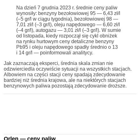
Na dzień 7 grudnia 2023 r. średnie ceny paliw
wynosiły: benzyny bezołowiowej 95 — 6,43 zł/l
(–5 gr/l w ciągu tygodnia), bezołowiowej 98 —
7,01 zł/l (–3 gr/l), oleju napędowego — 6,60 zł/l
(–4 gr/l), autogazu — 3,01 zł/l (–3 gr/l). W sumie
od listopada, kiedy rozpoczął się cykl obniżek
na rynku hurtowym ceny detaliczne benzyny
Pb95 i oleju napędowego spadły średnio o 13
i 14 gr/l — poinformowali analitycy.
Jak zaznaczają eksperci, średnia skala zmian nie
odzwierciedla oczywiście sytuacji na wszystkich stacjach.
Albowiem na części stacji ceny spadają zdecydowanie
bardziej niż średnia krajowa, ale na niektórych stacjach
benzynowych paliwa pozostają zdecydowanie droższe.
Orlen — ceny paliw