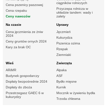
ciągników rolniczych
Cena pszenicy paszowej
Przyczepa rolnicza w
Cena rzepaku
układzie tandem: wady i
Ceny nawozów
zalety
Na czasie
Uprawy
Cena jęczmienia ze żniw
Jęczmień
2024
Kukurydza
Ceny gruntów ornych 2024
Pszenica ozima
Kary za brak OC
Rzepak
Ziemniaki
Wieś
Zwierzęta
ARiMR
Alpaka
Budynek gospodarczy
ASF
Dopłaty bezpośrednie 2024
Bydło mięsne
Dopłaty do zboża
Kurnik
Przestrzegasz GAEC 6 w
Mocznik w żywieniu bydła
kukurydzy
Trzoda chlewna