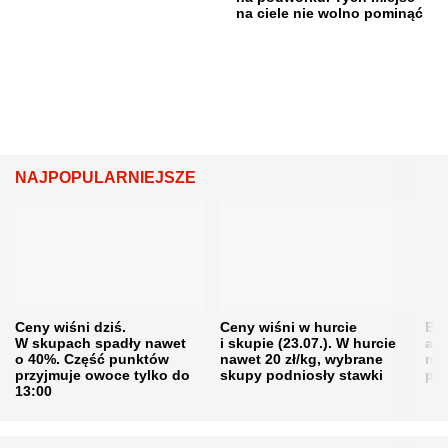
na ciele nie wolno pominąć
NAJPOPULARNIEJSZE
Ceny wiśni dziś.
Ceny wiśni w hurcie
Będ
W skupach spadły nawet
i skupie (23.07.). W hurcie
agr
o 40%. Część punktów
nawet 20 zł/kg, wybrane
rol
przyjmuje owoce tylko do
skupy podniosły stawki
pr
13:00