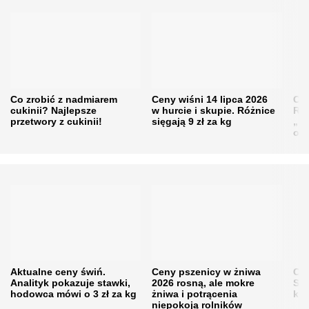
Co zrobić z nadmiarem
Ceny wiśni 14 lipca 2026
Cen
cukinii? Najlepsze
w hurcie i skupie. Różnice
Rol
przetwory z cukinii!
sięgają 9 zł za kg
„pe
obn
Aktualne ceny świń.
Ceny pszenicy w żniwa
Ce
Analityk pokazuje stawki,
2026 rosną, ale mokre
Sku
hodowca mówi o 3 zł za kg
żniwa i potrącenia
kon
niepokoją rolników