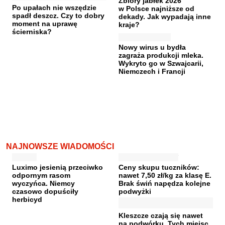
Zbiory jabłek 2026
Po upałach nie wszędzie
w Polsce najniższe od
spadł deszcz. Czy to dobry
dekady. Jak wypadają inne
moment na uprawę
kraje?
ścierniska?
Nowy wirus u bydła
zagraża produkcji mleka.
Wykryto go w Szwajcarii,
Niemczech i Francji
NAJNOWSZE WIADOMOŚCI
Luximo jesienią przeciwko
Ceny skupu tuczników:
odpornym rasom
nawet 7,50 zł/kg za klasę E.
wyczyńca. Niemcy
Brak świń napędza kolejne
czasowo dopuściły
podwyżki
herbicyd
Kleszcze czają się nawet
na podwórku. Tych miejsc