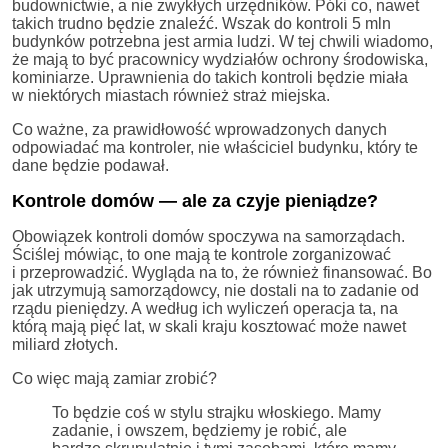
budownictwie, a nie zwykłych urzędników. Póki co, nawet
takich trudno będzie znaleźć. Wszak do kontroli 5 mln
budynków potrzebna jest armia ludzi. W tej chwili wiadomo,
że mają to być pracownicy wydziałów ochrony środowiska,
kominiarze. Uprawnienia do takich kontroli będzie miała
w niektórych miastach również straż miejska.
Co ważne, za prawidłowość wprowadzonych danych
odpowiadać ma kontroler, nie właściciel budynku, który te
dane będzie podawał.
Kontrole domów — ale za czyje pieniądze?
Obowiązek kontroli domów spoczywa na samorządach.
Ściślej mówiąc, to one mają te kontrole zorganizować
i przeprowadzić. Wygląda na to, że również finansować. Bo
jak utrzymują samorządowcy, nie dostali na to zadanie od
rządu pieniędzy. A według ich wyliczeń operacja ta, na
którą mają pięć lat, w skali kraju kosztować może nawet
miliard złotych.
Co więc mają zamiar zrobić?
To będzie coś w stylu strajku włoskiego. Mamy
zadanie, i owszem, będziemy je robić, ale