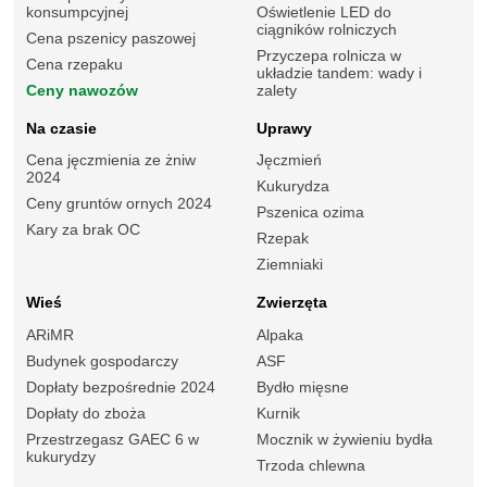
konsumpcyjnej
Oświetlenie LED do
ciągników rolniczych
Cena pszenicy paszowej
Przyczepa rolnicza w
Cena rzepaku
układzie tandem: wady i
Ceny nawozów
zalety
Na czasie
Uprawy
Cena jęczmienia ze żniw
Jęczmień
2024
Kukurydza
Ceny gruntów ornych 2024
Pszenica ozima
Kary za brak OC
Rzepak
Ziemniaki
Wieś
Zwierzęta
ARiMR
Alpaka
Budynek gospodarczy
ASF
Dopłaty bezpośrednie 2024
Bydło mięsne
Dopłaty do zboża
Kurnik
Przestrzegasz GAEC 6 w
Mocznik w żywieniu bydła
kukurydzy
Trzoda chlewna