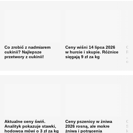
Co zrobić z nadmiarem
Ceny wiśni 14 lipca 2026
Cen
cukinii? Najlepsze
w hurcie i skupie. Różnice
Rol
przetwory z cukinii!
sięgają 9 zł za kg
„pe
obn
Aktualne ceny świń.
Ceny pszenicy w żniwa
Ce
Analityk pokazuje stawki,
2026 rosną, ale mokre
Sku
hodowca mówi o 3 zł za kg
żniwa i potrącenia
kon