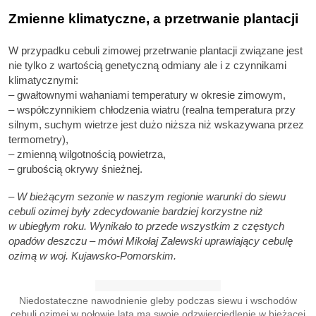
Zmienne klimatyczne, a przetrwanie plantacji
W przypadku cebuli zimowej przetrwanie plantacji związane jest
nie tylko z wartością genetyczną odmiany ale i z czynnikami
klimatycznymi:
– gwałtownymi wahaniami temperatury w okresie zimowym,
– współczynnikiem chłodzenia wiatru (realna temperatura przy
silnym, suchym wietrze jest dużo niższa niż wskazywana przez
termometry),
– zmienną wilgotnością powietrza,
– grubością okrywy śnieżnej.
– W bieżącym sezonie w naszym regionie warunki do siewu
cebuli ozimej były zdecydowanie bardziej korzystne niż
w ubiegłym roku. Wynikało to przede wszystkim z częstych
opadów deszczu – mówi Mikołaj Zalewski uprawiający cebulę
ozimą w woj. Kujawsko-Pomorskim.
Niedostateczne nawodnienie gleby podczas siewu i wschodów
cebuli ozimej w połowie lata ma swoje odzwierciedlenie w bieżącej