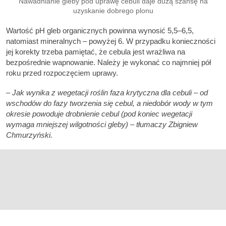
Nawadnianie gleby pod uprawę cebuli daje dużą szansę na
uzyskanie dobrego plonu
Wartość pH gleb organicznych powinna wynosić 5,5–6,5,
natomiast mineralnych – powyżej 6. W przypadku konieczności
jej korekty trzeba pamiętać, że cebula jest wrażliwa na
bezpośrednie wapnowanie. Należy je wykonać co najmniej pół
roku przed rozpoczęciem uprawy.
– Jak wynika z wegetacji roślin faza krytyczna dla cebuli – od
wschodów do fazy tworzenia się cebul, a niedobór wody w tym
okresie powoduje drobnienie cebul (pod koniec wegetacji
wymaga mniejszej wilgotności gleby) – tłumaczy Zbigniew
Chmurzyński.