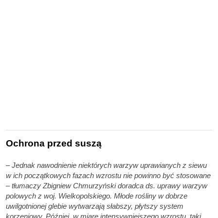
Ochrona przed suszą
– Jednak nawodnienie niektórych warzyw uprawianych z siewu
w ich początkowych fazach wzrostu nie powinno być stosowane
– tłumaczy Zbigniew Chmurzyński doradca ds. uprawy warzyw
polowych z woj. Wielkopolskiego. Młode rośliny w dobrze
uwilgotnionej glebie wytwarzają słabszy, płytszy system
korzeniowy. Później, w miarę intensywniejszego wzrostu, taki