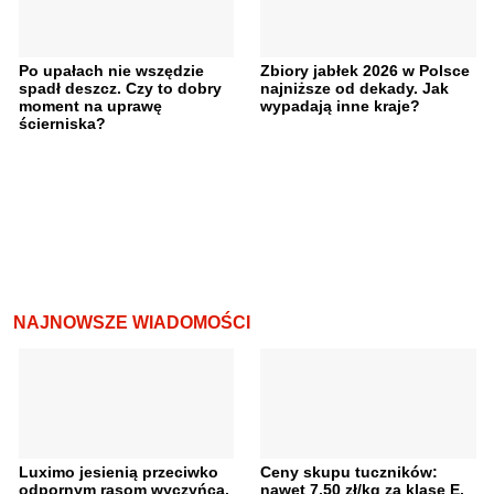
Po upałach nie wszędzie
Zbiory jabłek 2026 w Polsce
spadł deszcz. Czy to dobry
najniższe od dekady. Jak
moment na uprawę
wypadają inne kraje?
ścierniska?
NAJNOWSZE WIADOMOŚCI
Luximo jesienią przeciwko
Ceny skupu tuczników:
odpornym rasom wyczyńca.
nawet 7,50 zł/kg za klasę E.