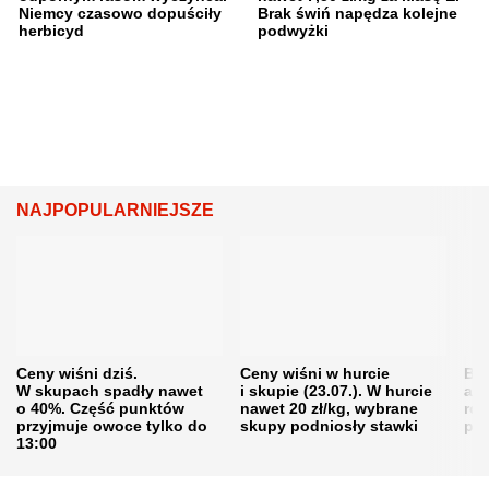
Niemcy czasowo dopuściły
Brak świń napędza kolejne
herbicyd
podwyżki
NAJPOPULARNIEJSZE
Ceny wiśni dziś.
Ceny wiśni w hurcie
Będ
W skupach spadły nawet
i skupie (23.07.). W hurcie
agr
o 40%. Część punktów
nawet 20 zł/kg, wybrane
rol
przyjmuje owoce tylko do
skupy podniosły stawki
pr
13:00