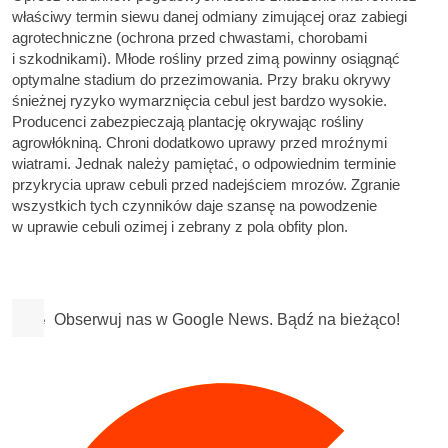
właściwy termin siewu danej odmiany zimującej oraz zabiegi
agrotechniczne (ochrona przed chwastami, chorobami
i szkodnikami). Młode rośliny przed zimą powinny osiągnąć
optymalne stadium do przezimowania. Przy braku okrywy
śnieżnej ryzyko wymarznięcia cebul jest bardzo wysokie.
Producenci zabezpieczają plantację okrywając rośliny
agrowłókniną. Chroni dodatkowo uprawy przed mroźnymi
wiatrami. Jednak należy pamiętać, o odpowiednim terminie
przykrycia upraw cebuli przed nadejściem mrozów. Zgranie
wszystkich tych czynników daje szansę na powodzenie
w uprawie cebuli ozimej i zebrany z pola obfity plon.
Obserwuj nas w Google News. Bądź na bieżąco!