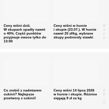
Ceny wiśni dziś.
Ceny wiśni w hurcie
Będ
W skupach spadły nawet
i skupie (23.07.). W hurcie
agr
o 40%. Część punktów
nawet 20 zł/kg, wybrane
rol
przyjmuje owoce tylko do
skupy podniosły stawki
pr
13:00
Co zrobić z nadmiarem
Ceny wiśni 14 lipca 2026
Cen
cukinii? Najlepsze
w hurcie i skupie. Różnice
Rol
przetwory z cukinii!
sięgają 9 zł za kg
„pe
obn