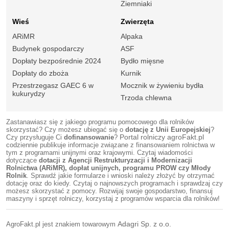
Ziemniaki
Wieś
Zwierzęta
ARiMR
Alpaka
Budynek gospodarczy
ASF
Dopłaty bezpośrednie 2024
Bydło mięsne
Dopłaty do zboża
Kurnik
Przestrzegasz GAEC 6 w
Mocznik w żywieniu bydła
kukurydzy
Trzoda chlewna
Zastanawiasz się z jakiego programu pomocowego dla rolników
skorzystać? Czy możesz ubiegać się o
dotację z Unii Europejskiej
?
Czy przysługuje Ci
dofinansowanie
?
Portal rolniczy agroFakt.pl
codziennie publikuje informacje związane z finansowaniem rolnictwa w
tym z programami unijnymi oraz krajowymi. Czytaj wiadomości
dotyczące
dotacji z Agencji Restrukturyzacji i Modernizacji
Rolnictwa (ARiMR), dopłat unijnych, programu PROW czy Młody
Rolnik
. Sprawdź jakie formularze i wnioski należy złożyć by otrzymać
dotację oraz do kiedy. Czytaj o najnowszych programach i sprawdzaj czy
możesz skorzystać z pomocy. Rozwijaj swoje gospodarstwo, finansuj
maszyny i sprzęt rolniczy, korzystaj z programów wsparcia dla rolników!
AgroFakt.pl jest znakiem towarowym
Adagri Sp. z o.o.