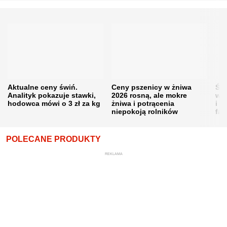
Aktualne ceny świń.
Ceny pszenicy w żniwa
Ści
Analityk pokazuje stawki,
2026 rosną, ale mokre
war
hodowca mówi o 3 zł za kg
żniwa i potrącenia
i w
niepokoją rolników
fał
POLECANE PRODUKTY
REKLAMA