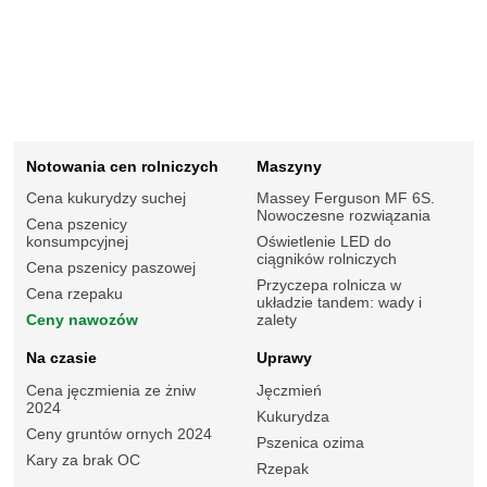
Notowania cen rolniczych
Maszyny
Cena kukurydzy suchej
Massey Ferguson MF 6S.
Nowoczesne rozwiązania
Cena pszenicy
konsumpcyjnej
Oświetlenie LED do
ciągników rolniczych
Cena pszenicy paszowej
Przyczepa rolnicza w
Cena rzepaku
układzie tandem: wady i
Ceny nawozów
zalety
Na czasie
Uprawy
Cena jęczmienia ze żniw
Jęczmień
2024
Kukurydza
Ceny gruntów ornych 2024
Pszenica ozima
Kary za brak OC
Rzepak