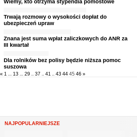
Wiemy, kto otrzyma stypendia pomostowe
Trwają rozmowy o wysokości dopłat do
ubezpieczeń upraw
Znana jest suma wpłat zaliczkowych do ANR za
III kwartał
Dla rolników bez polisy będzie niższa pomoc
suszowa
«
1
...
13
...
29
..
37
..
41
..
43
44
45
46
»
NAJPOPULARNIEJSZE