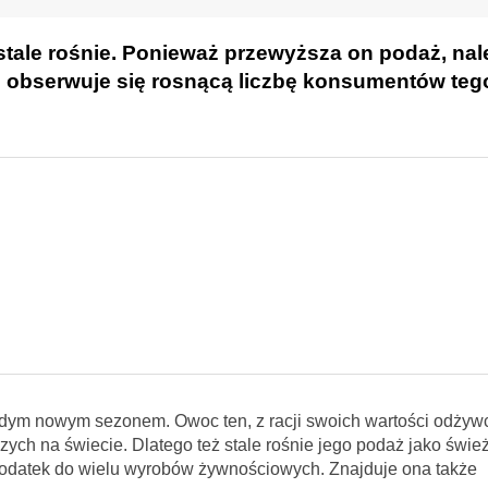
ale rośnie. Ponieważ przewyższa on podaż, nal
e obserwuje się rosnącą liczbę konsumentów teg
żdym nowym sezonem. Owoc ten, z racji swoich wartości odżyw
szych na świecie. Dlatego też stale rośnie jego podaż jako świ
odatek do wielu wyrobów żywnościowych. Znajduje ona także