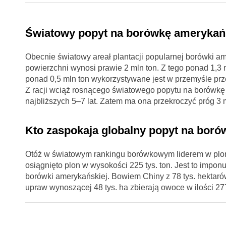
Światowy popyt na borówkę amerykań
Obecnie światowy areał plantacji popularnej borówki am
powierzchni wynosi prawie 2 mln ton. Z tego ponad 1,3 
ponad 0,5 mln ton wykorzystywane jest w przemyśle pr
Z racji wciąż rosnącego światowego popytu na borówkę 
najbliższych 5–7 lat. Zatem ma ona przekroczyć próg 3 m
Kto zaspokaja globalny popyt na bor
Otóż w światowym rankingu borówkowym liderem w plonie
osiągnięto plon w wysokości 225 tys. ton. Jest to impo
borówki amerykańskiej. Bowiem Chiny z 78 tys. hektarów
upraw wynoszącej 48 tys. ha zbierają owoce w ilości 277 