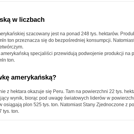
ską w liczbach
erykańskiej szacowany jest na ponad 248 tys. hektarów. Produk
mln ton przeznacza się do bezpośredniej konsumpcji. Natomias
zetwórczym.
amerykańską specjaliści przewidują podwojenie produkcji na p
ln ton.
ówkę amerykańską?
 z hektara okazuje się Peru. Tam na powierzchni 22 tys. hek
nujący wynik, biorąc pod uwagę światowych liderów w powierzc
 osiągają plon 525 tys. ton. Natomiast Stany Zjednoczone z p
tys. ton.