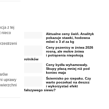
cja z tej
t nieco
Aktualne ceny świń. Analityk
pokazuje stawki, hodowca
mówi o 3 zł za kg
rzestrzeni
Ceny pszenicy w żniwa 2026
rosną, ale mokre żniwa
i potrącenia niepokoją
rolników
Ceny bydła wyhamowały.
Skupy płacą mniej niż pod
koniec maja
tarów
Ściernisko po rzepaku. Czy
hni uprawy
warto poczekać na deszcz
owierzchni
i wykorzystać efekt
fałszywego siewu?