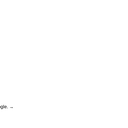
gle.
→