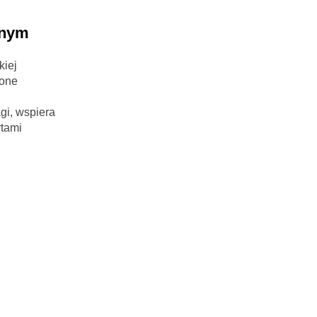
znym
kiej
 one
gi, wspiera
ytami