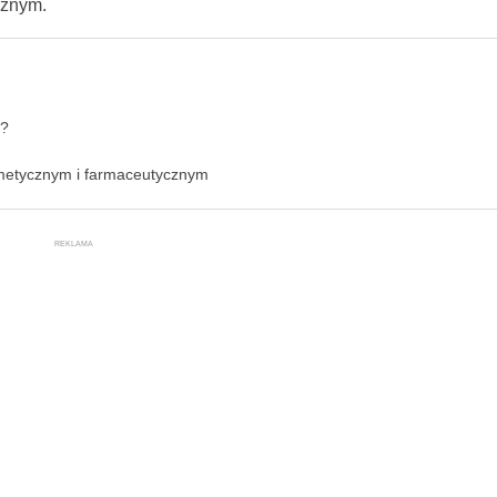
cznym.
ą?
metycznym i farmaceutycznym
REKLAMA