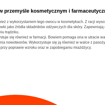
 w przemyśle kosmetycznym i farmaceutyc
eż z wykorzystaniem tego owocu w kosmetykach. Z racji wyso
ówki jako źródła składników odżywczych dla skóry. Zapewniają
u trądziku.
uje się również w farmacji. Bowiem pomaga ona w utracie wa
nia nowotworów. Wykorzystuje się ją również w walce z pasoż
e przy poprawie wzroku oraz w zapobieganiu miażdżycy.