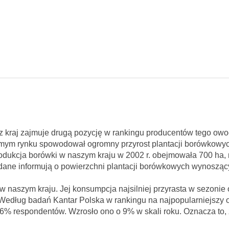
z kraj zajmuje drugą pozycję w rankingu producentów tego owoc
mym rynku spowodował ogromny przyrost plantacji borówkowych
odukcja borówki w naszym kraju w 2002 r. obejmowała 700 ha, 
 dane informują o powierzchni plantacji borówkowych wynoszą
 naszym kraju. Jej konsumpcja najsilniej przyrasta w sezoni
 Według badań Kantar Polska w rankingu na najpopularniejszy
36% respondentów. Wzrosło ono o 9% w skali roku. Oznacza to, 