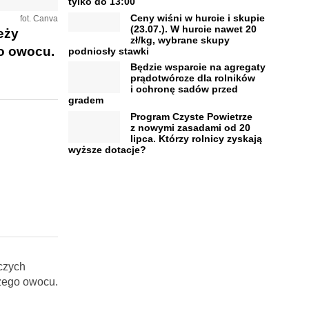
tylko do 13:00
Ceny wiśni w hurcie i skupie
fot. Canva
(23.07.). W hurcie nawet 20
eży
zł/kg, wybrane skupy
o owocu.
podniosły stawki
Będzie wsparcie na agregaty
prądotwórcze dla rolników
i ochronę sadów przed
gradem
Program Czyste Powietrze
z nowymi zasadami od 20
lipca. Którzy rolnicy zyskają
wyższe dotacje?
czych
eżego owocu.