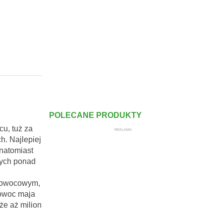
POLECANE PRODUKTY
u, tuż za
REKLAMA
. Najlepiej
natomiast
cych ponad
e owocowym,
 owoc maja
że aż milion