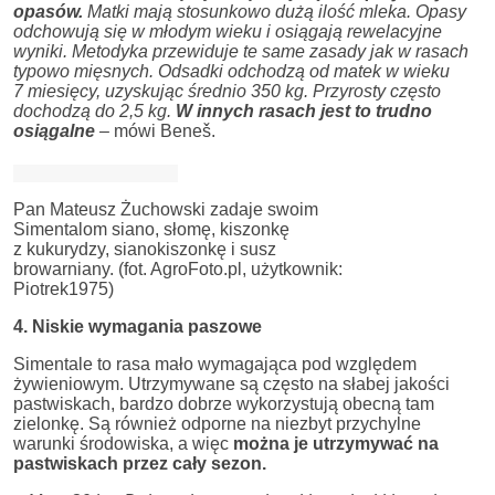
opasów.
Matki mają stosunkowo dużą ilość mleka. Opasy
odchowują się w młodym wieku i osiągają rewelacyjne
wyniki. Metodyka przewiduje te same zasady jak w rasach
typowo mięsnych. Odsadki odchodzą od matek w wieku
7 miesięcy, uzyskując średnio 350 kg. Przyrosty często
dochodzą do 2,5 kg.
W innych rasach jest to trudno
osiągalne
–
mówi Beneš.
Pan Mateusz Żuchowski zadaje swoim
Simentalom siano, słomę, kiszonkę
z kukurydzy, sianokiszonkę i susz
browarniany. (fot. AgroFoto.pl, użytkownik:
Piotrek1975)
4. Niskie wymagania paszowe
Simentale to rasa mało wymagająca pod względem
żywieniowym. Utrzymywane są często na słabej jakości
pastwiskach, bardzo dobrze wykorzystują obecną tam
zielonkę. Są również odporne na niezbyt przychylne
warunki środowiska, a więc
można je utrzymywać na
pastwiskach przez cały sezon.