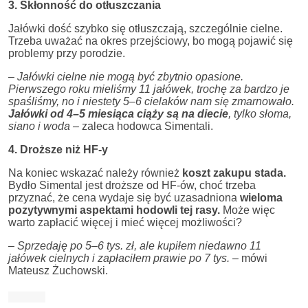
3. Skłonność do otłuszczania
Jałówki dość szybko się otłuszczają, szczególnie cielne.
Trzeba uważać na okres przejściowy, bo mogą pojawić się
problemy przy porodzie.
–
Jałówki cielne nie mogą być zbytnio opasione.
Pierwszego roku mieliśmy 11 jałówek, trochę za bardzo je
spaśliśmy, no i niestety 5–6 cielaków nam się zmarnowało.
Jałówki od 4–5 miesiąca ciąży są na diecie
, tylko słoma,
siano i woda –
zaleca hodowca Simentali.
4. Droższe niż HF-y
Na koniec wskazać należy również
koszt zakupu stada.
Bydło Simental jest droższe od HF-ów, choć trzeba
przyznać, że cena wydaje się być uzasadniona
wieloma
pozytywnymi aspektami hodowli tej rasy.
Może więc
warto zapłacić więcej i mieć więcej możliwości?
–
Sprzedaję po 5–6 tys. zł, ale kupiłem niedawno 11
jałówek cielnych i zapłaciłem prawie po 7 tys. –
mówi
Mateusz Żuchowski.