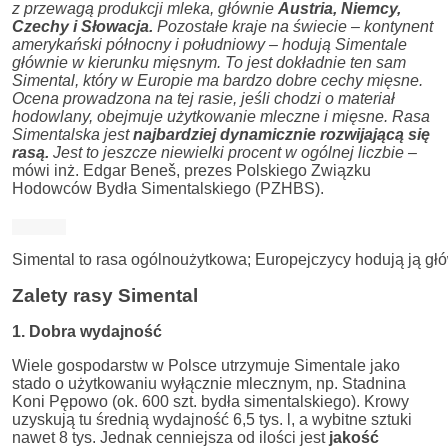
z przewagą produkcji mleka, głównie
Austria, Niemcy,
Czechy i Słowacja.
Pozostałe kraje na świecie – kontynent
amerykański północny i południowy – hodują Simentale
głównie w kierunku mięsnym. To jest dokładnie ten sam
Simental, który w Europie ma bardzo dobre cechy mięsne.
Ocena prowadzona na tej rasie, jeśli chodzi o materiał
hodowlany, obejmuje użytkowanie mleczne i mięsne. Rasa
Simentalska jest
najbardziej dynamicznie rozwijającą się
rasą.
Jest to jeszcze niewielki procent w ogólnej liczbie –
mówi inż. Edgar Beneš, prezes Polskiego Związku
Hodowców Bydła Simentalskiego (PZHBS).
Simental to rasa ogólnoużytkowa; Europejczycy hodują ją głów
Zalety rasy Simental
1. Dobra wydajność
Wiele gospodarstw w Polsce utrzymuje Simentale jako
stado o użytkowaniu wyłącznie mlecznym, np. Stadnina
Koni Pępowo (ok. 600 szt. bydła simentalskiego). Krowy
uzyskują tu średnią wydajność 6,5 tys. l, a wybitne sztuki
nawet 8 tys. Jednak cenniejsza od ilości jest
jakość