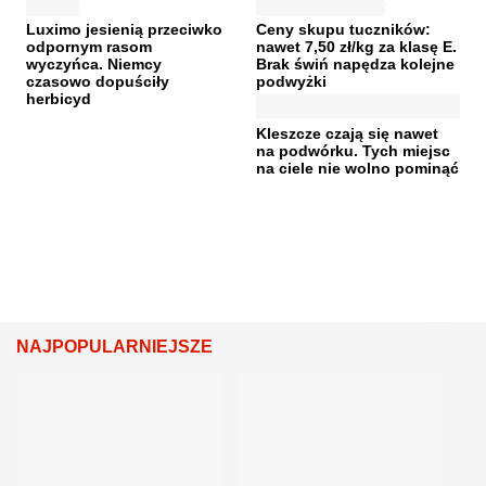
Luximo jesienią przeciwko
Ceny skupu tuczników:
odpornym rasom
nawet 7,50 zł/kg za klasę E.
wyczyńca. Niemcy
Brak świń napędza kolejne
czasowo dopuściły
podwyżki
herbicyd
Kleszcze czają się nawet
na podwórku. Tych miejsc
na ciele nie wolno pominąć
NAJPOPULARNIEJSZE