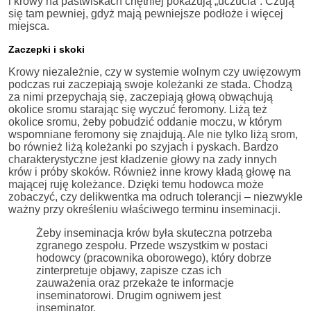
i krowy na pastwiskach chętniej pokazują „uczucia”. Czują
się tam pewniej, gdyż mają pewniejsze podłoże i więcej
miejsca.
Zaczepki i skoki
Krowy niezależnie, czy w systemie wolnym czy uwięzowym
podczas rui zaczepiają swoje koleżanki ze stada. Chodzą
za nimi przepychają się, zaczepiają głową obwąchują
okolice sromu starając się wyczuć feromony. Liżą też
okolice sromu, żeby pobudzić oddanie moczu, w którym
wspomniane feromony się znajdują. Ale nie tylko liżą srom,
bo również liżą koleżanki po szyjach i pyskach. Bardzo
charakterystyczne jest kładzenie głowy na zady innych
krów i próby skoków. Również inne krowy kładą głowę na
mającej ruję koleżance. Dzięki temu hodowca może
zobaczyć, czy delikwentka ma odruch tolerancji – niezwykle
ważny przy określeniu właściwego terminu inseminacji.
Żeby inseminacja krów była skuteczna potrzeba
zgranego zespołu. Przede wszystkim w postaci
hodowcy (pracownika oborowego), który dobrze
zinterpretuje objawy, zapisze czas ich
zauważenia oraz przekaże te informacje
inseminatorowi. Drugim ogniwem jest
inseminator.