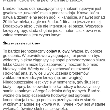
w którym człowiek na pewno ich nie przeoczy.
Bardzo mocno odznaczającym się znakiem rujowym jest
gwałtowne „urwanie” mleka podczas doju. Krowa, która
dawała dziennie na jeden udój kilkanaście, a nawet ponad
20 litrów mleka, nagle może dać 1 litr albo jeszcze mniej.
Dodatkowo absolutnie nie interesuje jej pasza. Wszystkie
krowy z grupy, stada chętnie jedzą, natomiast krowa w rui
zainteresowana jest czymś innym.
Śluz w czasie rui krów
To bardzo jednoznaczny
objaw rujowy
. Ważne, by dobrze
go ocenić. W prawidłowo występującej rui powinien być
widoczny piękny ciągnący się sopel przeźroczystego śluzu.
lekko Czasem może być zabarwiony moczem lub mieć
białawy nalot. Wtedy należy zachować ostrożność
i dokonać analizy w celu wykluczenia problemów
z układem rozrodczym krowy (np. uro-waginy).
Niedopuszczalne jest krycie w momencie, gdy śluz jest
biały – ropny, bo to ewidentnie świadczy o toczącym się
stania zapalnym któregoś odcinka dróg rodnych. Bardzo
ważne dla bezpieczeństwa hodowcy jest ogromna
koncentracja i uwaga podczas przebywania w stadzie,
w którym znajduje się krowa w rui. Wiele krów jest w stanie
wykonać również skok na człowieka.