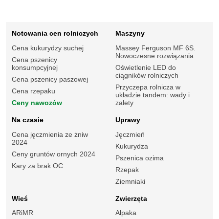
Notowania cen rolniczych
Maszyny
Cena kukurydzy suchej
Massey Ferguson MF 6S.
Nowoczesne rozwiązania
Cena pszenicy
konsumpcyjnej
Oświetlenie LED do
ciągników rolniczych
Cena pszenicy paszowej
Przyczepa rolnicza w
Cena rzepaku
układzie tandem: wady i
Ceny nawozów
zalety
Na czasie
Uprawy
Cena jęczmienia ze żniw
Jęczmień
2024
Kukurydza
Ceny gruntów ornych 2024
Pszenica ozima
Kary za brak OC
Rzepak
Ziemniaki
Wieś
Zwierzęta
ARiMR
Alpaka