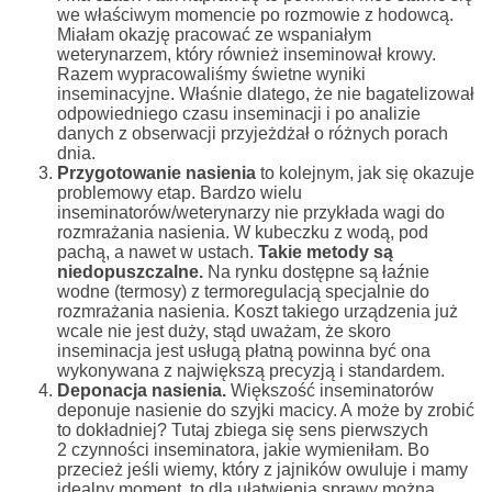
we właściwym momencie po rozmowie z hodowcą.
Miałam okazję pracować ze wspaniałym
weterynarzem, który również inseminował krowy.
Razem wypracowaliśmy świetne wyniki
inseminacyjne. Właśnie dlatego, że nie bagatelizował
odpowiedniego czasu inseminacji i po analizie
danych z obserwacji przyjeżdżał o różnych porach
dnia.
Przygotowanie nasienia
to kolejnym, jak się okazuje
problemowy etap. Bardzo wielu
inseminatorów/weterynarzy nie przykłada wagi do
rozmrażania nasienia. W kubeczku z wodą, pod
pachą, a nawet w ustach.
Takie metody są
niedopuszczalne.
Na rynku dostępne są łaźnie
wodne (termosy) z termoregulacją specjalnie do
rozmrażania nasienia. Koszt takiego urządzenia już
wcale nie jest duży, stąd uważam, że skoro
inseminacja jest usługą płatną powinna być ona
wykonywana z największą precyzją i standardem.
Deponacja nasienia.
Większość inseminatorów
deponuje nasienie do szyjki macicy. A może by zrobić
to dokładniej? Tutaj zbiega się sens pierwszych
2 czynności inseminatora, jakie wymieniłam. Bo
przecież jeśli wiemy, który z jajników owuluje i mamy
idealny moment, to dla ułatwienia sprawy można