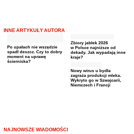
INNE ARTYKUŁY AUTORA
Zbiory jabłek 2026
Po upałach nie wszędzie
w Polsce najniższe od
spadł deszcz. Czy to dobry
dekady. Jak wypadają inne
moment na uprawę
kraje?
ścierniska?
Nowy wirus u bydła
zagraża produkcji mleka.
Wykryto go w Szwajcarii,
Niemczech i Francji
NAJNOWSZE WIADOMOŚCI