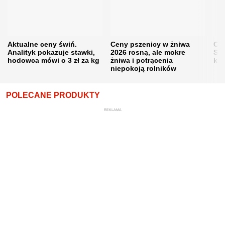
Aktualne ceny świń.
Ceny pszenicy w żniwa
Ce
Analityk pokazuje stawki,
2026 rosną, ale mokre
Sku
hodowca mówi o 3 zł za kg
żniwa i potrącenia
kon
niepokoją rolników
POLECANE PRODUKTY
REKLAMA