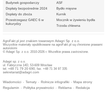
Budynek gospodarczy
ASF
Dopłaty bezpośrednie 2024
Bydło mięsne
Dopłaty do zboża
Kurnik
Przestrzegasz GAEC 6 w
Mocznik w żywieniu bydła
kukurydzy
Trzoda chlewna
AgroFakt.pl jest znakiem towarowym
Adagri Sp. z o.o.
Wszystkie materiały opublikowane na agroFakt.pl są chronione prawami
autorskimi
© Adagri Sp. z o.o. 2010-2026 r. Wszelkie prawa zastrzeżone.
Adagri sp. z o.o.
ul. Fabryczna 14D, 53-609 Wrocław
tel.
+48 71 79 20 690
, fax. +48 71 34 97 335
sekretariat@adagri.com
Wiadomości
Tematy
Rolnicze infografiki
Mapa strony
Regulamin
Polityka prywatności
Reklama
Redakcja