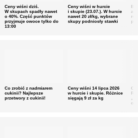
Ceny wiśni dziś.
Ceny wiśni w hurcie
Będ
W skupach spadły nawet
i skupie (23.07.). W hurcie
agr
o 40%. Część punktów
nawet 20 zł/kg, wybrane
rol
przyjmuje owoce tylko do
skupy podniosły stawki
pr
13:00
Co zrobić z nadmiarem
Ceny wiśni 14 lipca 2026
Cen
cukinii? Najlepsze
w hurcie i skupie. Różnice
Rol
przetwory z cukinii!
sięgają 9 zł za kg
„pe
obn