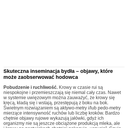
Skuteczna inseminacja bydła – objawy, które
może zaobserwować hodowca
Pobudzenie i ruchliwość.
Krowy w czasie rui są
niespokojne i przemieszczają się niemal cały czas. Nawet
w systemie uwięzowym można zauważyć, że krowy się
kręcą, kładą się i wstają, przestępują z boku na bok.
Świetnym rozwiązaniem są aktywo-metry i/lub pedo-metry
mierzące intensywność ruchów lub liczbę kroków. Bardzo
chętnie objawy rujowe wykazują jałówki, gdyż ich
organizmy nie są jeszcze obciążone produkcją mleka, ale