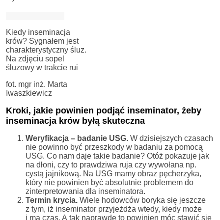
Kiedy inseminacja
krów? Sygnałem jest
charakterystyczny śluz.
Na zdjęciu sopel
śluzowy w trakcie rui
fot. mgr inż. Marta
Iwaszkiewicz
Kroki, jakie powinien podjąć inseminator, żeby
inseminacja krów byłą skuteczna
Weryfikacja – badanie USG.
W dzisiejszych czasach
nie powinno być przeszkody w badaniu za pomocą
USG. Co nam daje takie badanie? Otóż pokazuje jak
na dłoni, czy to prawdziwa ruja czy wywołana np.
cystą jajnikową. Na USG mamy obraz pęcherzyka,
który nie powinien być absolutnie problemem do
zinterpretowania dla inseminatora.
Termin krycia.
Wiele hodowców boryka się jeszcze
z tym, iż inseminator przyjeżdża wtedy, kiedy może
i ma czas. A tak naprawdę to powinien móc stawić się