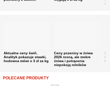
obn
Aktualne ceny świń.
Ceny pszenicy w żniwa
Ce
Analityk pokazuje stawki,
2026 rosną, ale mokre
Sku
hodowca mówi o 3 zł za kg
żniwa i potrącenia
kon
niepokoją rolników
POLECANE PRODUKTY
REKLAMA