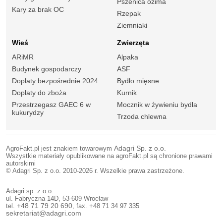
Pszenica ozima
Kary za brak OC
Rzepak
Ziemniaki
Wieś
Zwierzęta
ARiMR
Alpaka
Budynek gospodarczy
ASF
Dopłaty bezpośrednie 2024
Bydło mięsne
Dopłaty do zboża
Kurnik
Przestrzegasz GAEC 6 w
Mocznik w żywieniu bydła
kukurydzy
Trzoda chlewna
AgroFakt.pl jest znakiem towarowym
Adagri Sp. z o.o.
Wszystkie materiały opublikowane na agroFakt.pl są chronione prawami
autorskimi
© Adagri Sp. z o.o. 2010-2026 r. Wszelkie prawa zastrzeżone.
Adagri sp. z o.o.
ul. Fabryczna 14D, 53-609 Wrocław
tel.
+48 71 79 20 690
, fax. +48 71 34 97 335
sekretariat@adagri.com