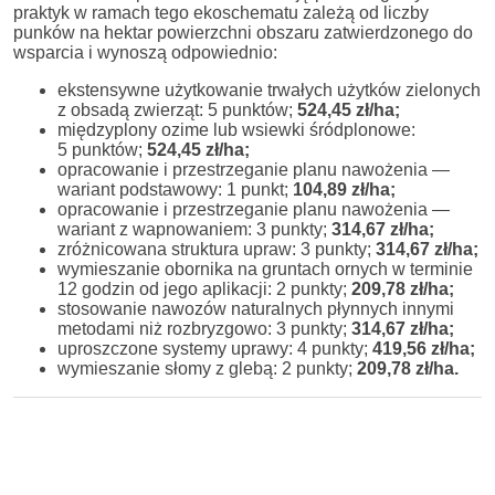
praktyk w ramach tego ekoschematu zależą od liczby
punków na hektar powierzchni obszaru zatwierdzonego do
wsparcia i wynoszą odpowiednio:
ekstensywne użytkowanie trwałych użytków zielonych
z obsadą zwierząt: 5 punktów;
524,45 zł/ha;
międzyplony ozime lub wsiewki śródplonowe:
5 punktów;
524,45 zł/ha;
opracowanie i przestrzeganie planu nawożenia —
wariant podstawowy: 1 punkt;
104,89 zł/ha;
opracowanie i przestrzeganie planu nawożenia —
wariant z wapnowaniem: 3 punkty;
314,67 zł/ha;
zróżnicowana struktura upraw: 3 punkty;
314,67 zł/ha;
wymieszanie obornika na gruntach ornych w terminie
12 godzin od jego aplikacji: 2 punkty;
209,78 zł/ha;
stosowanie nawozów naturalnych płynnych innymi
metodami niż rozbryzgowo: 3 punkty;
314,67 zł/ha;
uproszczone systemy uprawy: 4 punkty;
419,56 zł/ha;
wymieszanie słomy z glebą: 2 punkty;
209,78 zł/ha.