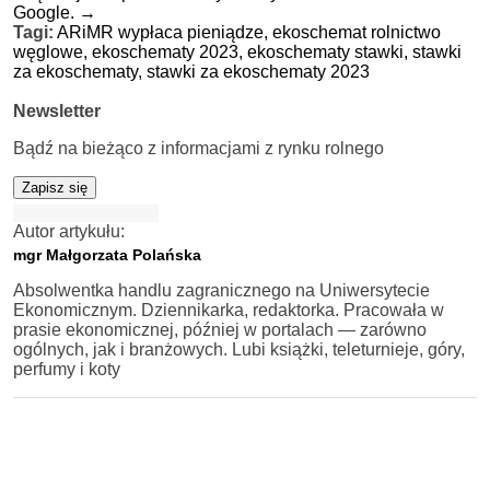
Google.
→
Tagi:
ARiMR wypłaca pieniądze,
ekoschemat rolnictwo
węglowe,
ekoschematy 2023,
ekoschematy stawki,
stawki
za ekoschematy,
stawki za ekoschematy 2023
Newsletter
Bądź na bieżąco z informacjami z rynku rolnego
Zapisz się
Autor artykułu:
mgr Małgorzata Polańska
Absolwentka handlu zagranicznego na Uniwersytecie
Ekonomicznym. Dziennikarka, redaktorka. Pracowała w
prasie ekonomicznej, później w portalach — zarówno
ogólnych, jak i branżowych. Lubi książki, teleturnieje, góry,
perfumy i koty