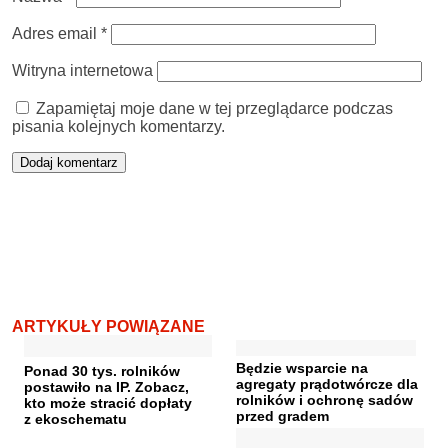
Adres email
*
Witryna internetowa
Zapamiętaj moje dane w tej przeglądarce podczas
pisania kolejnych komentarzy.
ARTYKUŁY POWIĄZANE
Będzie wsparcie na
Ponad 30 tys. rolników
agregaty prądotwórcze dla
postawiło na IP. Zobacz,
rolników i ochronę sadów
kto może stracić dopłaty
przed gradem
z ekoschematu