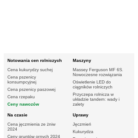
Notowania cen rolniczych
Maszyny
Cena kukurydzy suchej
Massey Ferguson MF 6S.
Nowoczesne rozwiązania
Cena pszenicy
konsumpcyjnej
Oświetlenie LED do
ciągników rolniczych
Cena pszenicy paszowej
Przyczepa rolnicza w
Cena rzepaku
układzie tandem: wady i
Ceny nawozów
zalety
Na czasie
Uprawy
Cena jęczmienia ze żniw
Jęczmień
2024
Kukurydza
Ceny gruntów ornych 2024