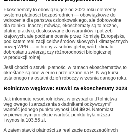
Ekoschematy to obowiązujące od 2023 roku elementy
systemu płatności bezpośrednich — obowiązkowe do
wdrożenia dla państwa członkowskiego, ale dobrowolne
dla rolnika. Inaczej mówiąc, ekoschematy są to roczne,
płatne praktyki, dostosowane do warunków i potrzeb
krajowych, ale poddane ocenie przez Komisję Europejską
pod kątem realizacji celów środowiskowych i klimatycznych
nowej WPR — ochrony zasobów gleby, wód, klimatu,
dobrostanu zwierząt czy różnorodności biologicznej
w produkcji rolnej.
Jeśli chodzi o stawki płatności w ramach ekoschematów, to
określane są one w euro i przeliczane na PLN wg kursu
ustalonego na ostatni dzień roboczy września danego roku.
Rolnictwo węglowe: stawki za ekoschematy 2023
Jak informuje resort rolnictwa, w przypadku „Rolnictwa
węglowego i zarządzania składnikami odżywczymi”
wartość jednego punktu wynosi
104,89 zł.
Natomiast
w pierwotnym projekcie wartość punktu była niższa
i wynosiła 103,56 zł.
A zatem stawki płatności za realizację poszczególnych