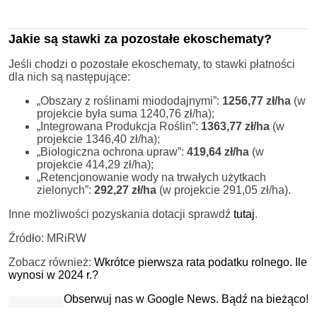
Jakie są stawki za pozostałe ekoschematy?
Jeśli chodzi o pozostałe ekoschematy, to stawki płatności
dla nich są następujące:
„Obszary z roślinami miododajnymi”:
1256,77 zł/ha
(w
projekcie była suma 1240,76 zł/ha);
„Integrowana Produkcja Roślin”:
1363,77 zł/ha
(w
projekcie 1346,40 zł/ha);
„Biologiczna ochrona upraw”:
419,64 zł/ha
(w
projekcie 414,29 zł/ha);
„Retencjonowanie wody na trwałych użytkach
zielonych”:
292,27 zł/ha
(w projekcie 291,05 zł/ha).
Inne możliwości pozyskania dotacji sprawdź
tutaj
.
Źródło: MRiRW
Zobacz również:
Wkrótce pierwsza rata podatku rolnego. Ile
wynosi w 2024 r.?
Obserwuj nas w Google News. Bądź na bieżąco!