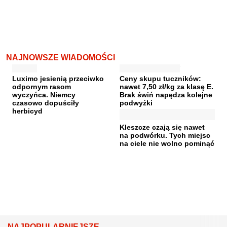
NAJNOWSZE WIADOMOŚCI
Luximo jesienią przeciwko
Ceny skupu tuczników:
odpornym rasom
nawet 7,50 zł/kg za klasę E.
wyczyńca. Niemcy
Brak świń napędza kolejne
czasowo dopuściły
podwyżki
herbicyd
Kleszcze czają się nawet
na podwórku. Tych miejsc
na ciele nie wolno pominąć
NAJPOPULARNIEJSZE