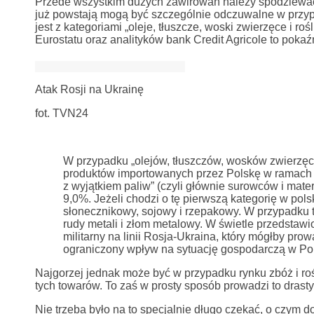
Przede wszystkim dużych zawirowań należy spodziewać 
już powstają mogą być szczególnie odczuwalne w przy
jest z kategoriami „oleje, tłuszcze, woski zwierzęce i r
Eurostatu oraz analityków bank Credit Agricole to pok
Atak Rosji na Ukrainę
fot. TVN24
W przypadku „olejów, tłuszczów, wosków zwierzęcy
produktów importowanych przez Polskę w ramach t
z wyjątkiem paliw” (czyli głównie surowców i mat
9,0%. Jeżeli chodzi o tę pierwszą kategorię w pols
słonecznikowy, sojowy i rzepakowy. W przypadku t
rudy metali i złom metalowy. W świetle przedstawi
militarny na linii Rosja-Ukraina, który mógłby pr
ograniczony wpływ na sytuację gospodarczą w Pol
Najgorzej jednak może być w przypadku rynku zbóż i roś
tych towarów. To zaś w prosty sposób prowadzi to dras
Nie trzeba było na to specjalnie długo czekać, o czym do