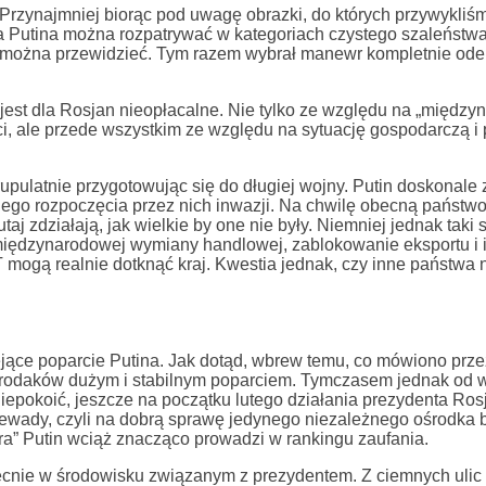
. Przynajmniej biorąc pod uwagę obrazki, do których przywykliś
a Putina można rozpatrywać w kategoriach czystego szaleństwa
uchy można przewidzieć. Tym razem wybrał manewr kompletnie od
jest dla Rosjan nieopłacalne. Nie tylko ze względu na „międz
ci, ale przede wszystkim ze względu na sytuację gospodarczą i 
upulatnie przygotowując się do długiej wojny. Putin doskonale
go rozpoczęcia przez nich inwazji. Na chwilę obecną państwo 
j zdziałają, jak wielkie by one nie były. Niemniej jednak taki 
d międzynarodowej wymiany handlowej, zablokowanie eksportu i 
 mogą realnie dotknąć kraj. Kwestia jednak, czy inne państwa
ejące poparcie Putina. Jak dotąd, wbrew temu, co mówiono prze
 rodaków dużym i stabilnym poparciem. Tymczasem jednak od w
iepokoić, jeszcze na początku lutego działania prezydenta Rosj
wady, czyli na dobrą sprawę jedynego niezależnego ośrodka b
ra” Putin wciąż znacząco prowadzi w rankingu zaufania.
ecnie w środowisku związanym z prezydentem. Z ciemnych uli