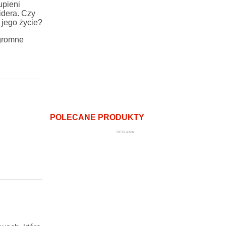
upieni
idera. Czy
 jego życie?
gromne
POLECANE PRODUKTY
REKLAMA