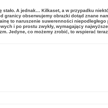
 stało. A jednak… Kilkaset, a w przypadku niekt
 od granicy obserwujemy obrazki dotąd znane nam
rainę to naruszenie suwerenności niepodległego
wych i po prostu zwykły, wymagający najwyższ
yzm. Jedyne, co możemy zrobić, to wspierać tera