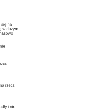
 się na
kę w dużym
e masowo
nie
ezes
 na rzecz
dły i nie