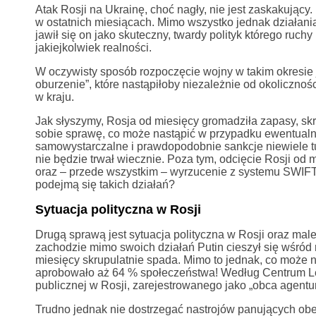
Atak Rosji na Ukrainę, choć nagły, nie jest zaskakujący
w ostatnich miesiącach. Mimo wszystko jednak działani
jawił się on jako skuteczny, twardy polityk którego r
jakiejkolwiek realności.
W oczywisty sposób rozpoczęcie wojny w takim okresie 
oburzenie”, które nastąpiłoby niezależnie od okolicznoś
w kraju.
Jak słyszymy, Rosja od miesięcy gromadziła zapasy, skr
sobie sprawę, co może nastąpić w przypadku ewentualne
samowystarczalne i prawdopodobnie sankcje niewiele tuta
nie będzie trwał wiecznie. Poza tym, odcięcie Rosji o
oraz – przede wszystkim – wyrzucenie z systemu SWIFT
podejmą się takich działań?
Sytuacja polityczna w Rosji
Drugą sprawą jest sytuacja polityczna w Rosji oraz mal
zachodzie mimo swoich działań Putin cieszył się wśród
miesięcy skrupulatnie spada. Mimo to jednak, co może n
aprobowało aż 64 % społeczeństwa! Według Centrum Le
publicznej w Rosji, zarejestrowanego jako „obca agentu
Trudno jednak nie dostrzegać nastrojów panujących ob