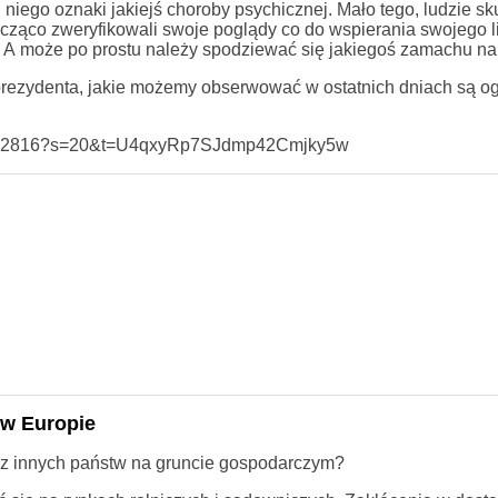
u niego oznaki jakiejś choroby psychicznej. Mało tego, ludzie sk
nacząco zweryfikowali swoje poglądy co do wspierania swojego l
? A może po prostu należy spodziewać się jakiegoś zamachu na
rezydenta, jakie możemy obserwować w ostatnich dniach są o
493922816?s=20&t=U4qxyRp7SJdmp42Cmjky5w
 w Europie
raz innych państw na gruncie gospodarczym?