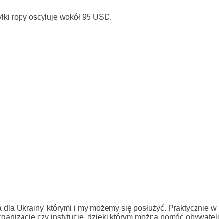
yłki ropy oscyluje wokół 95 USD.
dla Ukrainy, którymi i my możemy się posłużyć. Praktycznie 
ganizacje czy instytucje, dzięki którym można pomóc obywate