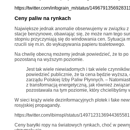
https://twitter.com/infograin_m/status/149679135
Ceny paliw na rynkach
Największe jednak anomalie obserwujemy w związku z z
stacje benzynowe, obawiając się, że może nam tego sur
stopniu przyczyniają się do windowania cen. Sytuacja 
rzucili się m.in. do wykupywania papieru toaletowego.
Na chwilę obecną możemy jednak powiedzieć, że to po p
pozostaną na wyższym poziomie.
Jest tak wiele niewiadomych i tak wiele czynników,
powiedzieć publicznie, że ta cena będzie wyższa, 
zarządu Polskiej Izby Paliw Płynnych. – Natomias
z transformacją energetyczną, jak również związan
pozostawała na tym poziomie, który chcielibyśmy w
W sieci krąży wiele dezinformacyjnych plotek i fake ne
rosyjskiej propagandy.
https://twitter.com/ibimspl/status/14971231369443
Ceny baryłki ropy na światowych rynkach, choć w pewny