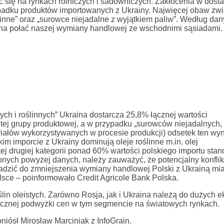
się na rynkach rolniczych i sadowniczych. Zakłócenia w dosta
padku produktów importowanych z Ukrainy. Najwięcej obaw zw
oślinne” oraz „surowce niejadalne z wyjątkiem paliw”. Według da
aźna połać naszej wymiany handlowej ze wschodnimi sąsiadami.
ch i roślinnych” Ukraina dostarcza 25,8% łącznej wartości
ej grupy produktowej, a w przypadku „surowców niejadalnych,
eriałów wykorzystywanych w procesie produkcji) odsetek ten wy
kim imporcie z Ukrainy dominują oleje roślinne m.in. olej
ej drugiej kategorii ponad 60% wartości polskiego importu sta
onych powyżej danych, należy zauważyć, że potencjalny konflik
owadzić do zmniejszenia wymiany handlowej Polski z Ukrainą mi
sce – poinformowało Credit Agricole Bank Polska.
lin oleistych. Zarówno Rosja, jak i Ukraina należą do dużych 
tycznej podwyżki cen w tym segmencie na światowych rynkach.
niósł Mirosław Marciniak z InfoGrain.