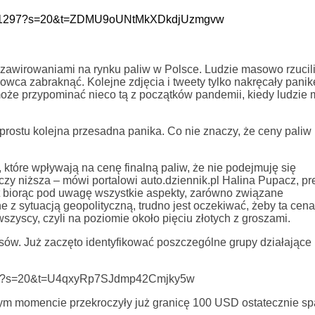
6928311297?s=20&t=ZDMU9oUNtMkXDkdjUzmgvw
awirowaniami na rynku paliw w Polsce. Ludzie masowo rzucili
owca zabraknąć. Kolejne zdjęcia i tweety tylko nakręcały pani
może przypominać nieco tą z początków pandemii, kiedy ludzi
rostu kolejna przesadna panika. Co nie znaczy, że ceny paliw 
 które wpływają na cenę finalną paliw, że nie podejmuję się
czy niższa – mówi portalowi auto.dziennik.pl Halina Pupacz, pr
t biorąc pod uwagę wszystkie aspekty, zarówno związane
e z sytuacją geopolityczną, trudno jest oczekiwać, żeby ta cena
szyscy, czyli na poziomie około pięciu złotych z groszami.
wsów. Już zaczęto identyfikować poszczególne grupy działające
65581?s=20&t=U4qxyRp7SJdmp42Cmjky5w
m momencie przekroczyły już granicę 100 USD ostatecznie spa