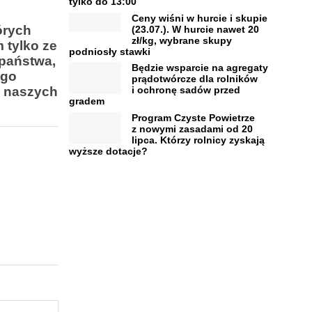
tylko do 13:00
Ceny wiśni w hurcie i skupie
órych
(23.07.). W hurcie nawet 20
zł/kg, wybrane skupy
 tylko ze
podniosły stawki
 państwa,
Będzie wsparcie na agregaty
ego
prądotwórcze dla rolników
z naszych
i ochronę sadów przed
gradem
Program Czyste Powietrze
z nowymi zasadami od 20
lipca. Którzy rolnicy zyskają
wyższe dotacje?