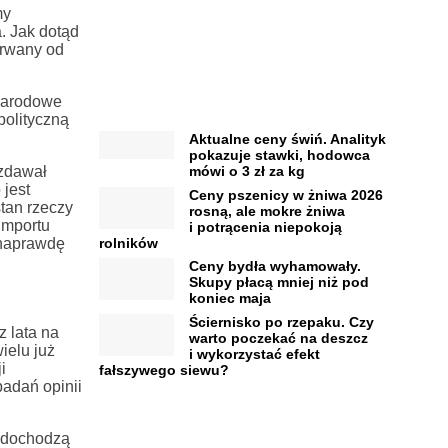
my
. Jak dotąd
erwany od
ynarodowe
polityczną
Aktualne ceny świń. Analityk
pokazuje stawki, hodowca
 zdawał
mówi o 3 zł za kg
jest
Ceny pszenicy w żniwa 2026
stan rzeczy
rosną, ale mokre żniwa
importu
i potrącenia niepokoją
rolników
 naprawdę
Ceny bydła wyhamowały.
Skupy płacą mniej niż pod
koniec maja
Ściernisko po rzepaku. Czy
z lata na
warto poczekać na deszcz
ielu już
i wykorzystać efekt
i
fałszywego siewu?
adań opinii
c dochodzą