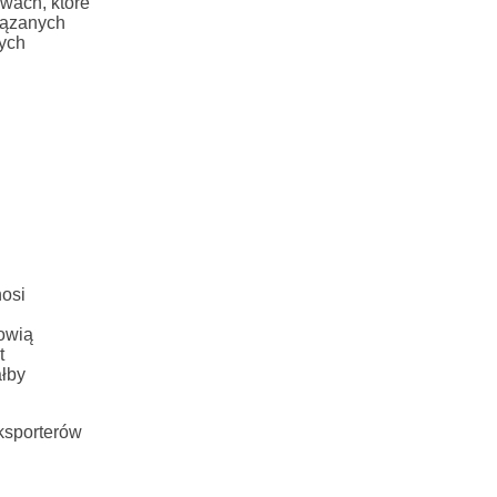
wach, które
iązanych
nych
nosi
nowią
t
ałby
eksporterów