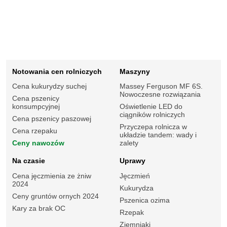
Notowania cen rolniczych
Maszyny
Cena kukurydzy suchej
Massey Ferguson MF 6S.
Nowoczesne rozwiązania
Cena pszenicy
konsumpcyjnej
Oświetlenie LED do
ciągników rolniczych
Cena pszenicy paszowej
Przyczepa rolnicza w
Cena rzepaku
układzie tandem: wady i
Ceny nawozów
zalety
Na czasie
Uprawy
Cena jęczmienia ze żniw
Jęczmień
2024
Kukurydza
Ceny gruntów ornych 2024
Pszenica ozima
Kary za brak OC
Rzepak
Ziemniaki