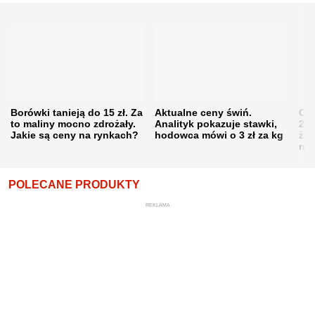
Borówki tanieją do 15 zł. Za
Aktualne ceny świń.
Cen
to maliny mocno zdrożały.
Analityk pokazuje stawki,
202
Jakie są ceny na rynkach?
hodowca mówi o 3 zł za kg
żni
nie
POLECANE PRODUKTY
REKLAMA