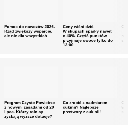
Pomoc do nawozów 2026.
Ceny wiśni dziś.
Cen
Rząd zwiększy wsparcie,
W skupach spadły nawet
i s
ale nie dla wszystkich
o 40%. Część punktów
naw
przyjmuje owoce tylko do
sku
13:00
Program Czyste Powietrze
Co zrobić z nadmiarem
Cen
z nowymi zasadami od 20
cukinii? Najlepsze
w h
lipca. Którzy rolnicy
przetwory z cukinii!
się
zyskają wyższe dotacje?