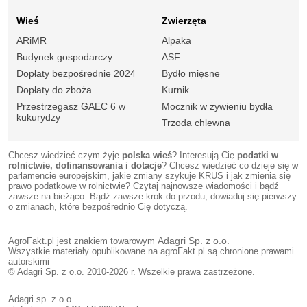
Wieś
Zwierzęta
ARiMR
Alpaka
Budynek gospodarczy
ASF
Dopłaty bezpośrednie 2024
Bydło mięsne
Dopłaty do zboża
Kurnik
Przestrzegasz GAEC 6 w
Mocznik w żywieniu bydła
kukurydzy
Trzoda chlewna
Chcesz wiedzieć czym żyje
polska wieś
? Interesują Cię
podatki w
rolnictwie, dofinansowania i dotacje
? Chcesz wiedzieć co dzieje się w
parlamencie europejskim, jakie zmiany szykuje KRUS i jak zmienia się
prawo podatkowe w rolnictwie? Czytaj najnowsze wiadomości i bądź
zawsze na bieżąco. Bądź zawsze krok do przodu, dowiaduj się pierwszy
o zmianach, które bezpośrednio Cię dotyczą.
AgroFakt.pl jest znakiem towarowym
Adagri Sp. z o.o.
Wszystkie materiały opublikowane na agroFakt.pl są chronione prawami
autorskimi
© Adagri Sp. z o.o. 2010-2026 r. Wszelkie prawa zastrzeżone.
Adagri sp. z o.o.