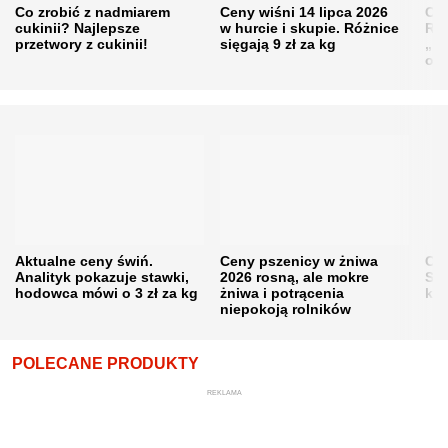
Co zrobić z nadmiarem
Ceny wiśni 14 lipca 2026
Cen
cukinii? Najlepsze
w hurcie i skupie. Różnice
Rol
przetwory z cukinii!
sięgają 9 zł za kg
„pe
obn
Aktualne ceny świń.
Ceny pszenicy w żniwa
Ce
Analityk pokazuje stawki,
2026 rosną, ale mokre
Sku
hodowca mówi o 3 zł za kg
żniwa i potrącenia
kon
niepokoją rolników
POLECANE PRODUKTY
REKLAMA