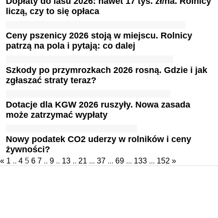
Dopłaty do lasu 2026: nawet 17 tys. zł/ha. Rolnicy
liczą, czy to się opłaca
Ceny pszenicy 2026 stoją w miejscu. Rolnicy
patrzą na pola i pytają: co dalej
Szkody po przymrozkach 2026 rosną. Gdzie i jak
zgłaszać straty teraz?
Dotacje dla KGW 2026 ruszyły. Nowa zasada
może zatrzymać wypłaty
Nowy podatek CO2 uderzy w rolników i ceny
żywności?
«
1
..
4
5
6
7
..
9
..
13
..
21
...
37
...
69
...
133
...
152
»