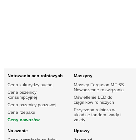
Notowania cen rolniczych
Maszyny
Cena kukurydzy suchej
Massey Ferguson MF 6S.
Nowoczesne rozwiązania
Cena pszenicy
konsumpcyjnej
Oświetlenie LED do
ciągników rolniczych
Cena pszenicy paszowej
Przyczepa rolnicza w
Cena rzepaku
układzie tandem: wady i
Ceny nawozów
zalety
Na czasie
Uprawy
Cena jęczmienia ze żniw
Jęczmień