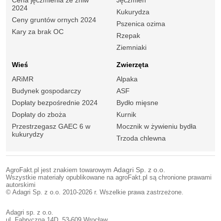
2024
Kukurydza
Ceny gruntów ornych 2024
Pszenica ozima
Kary za brak OC
Rzepak
Ziemniaki
Wieś
Zwierzęta
ARiMR
Alpaka
Budynek gospodarczy
ASF
Dopłaty bezpośrednie 2024
Bydło mięsne
Dopłaty do zboża
Kurnik
Przestrzegasz GAEC 6 w
Mocznik w żywieniu bydła
kukurydzy
Trzoda chlewna
AgroFakt.pl jest znakiem towarowym
Adagri Sp. z o.o.
Wszystkie materiały opublikowane na agroFakt.pl są chronione prawami
autorskimi
© Adagri Sp. z o.o. 2010-2026 r. Wszelkie prawa zastrzeżone.
Adagri sp. z o.o.
ul. Fabryczna 14D, 53-609 Wrocław