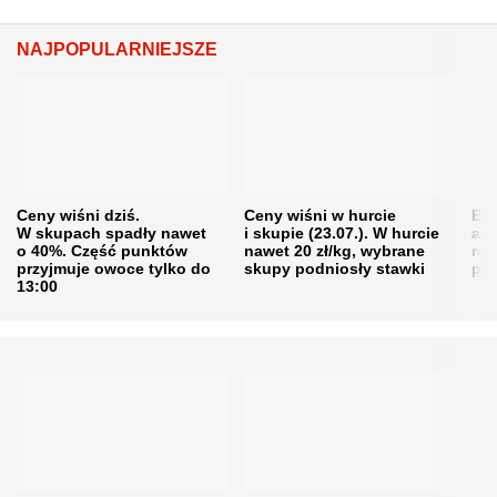
NAJPOPULARNIEJSZE
Ceny wiśni dziś.
Ceny wiśni w hurcie
Będ
W skupach spadły nawet
i skupie (23.07.). W hurcie
agr
o 40%. Część punktów
nawet 20 zł/kg, wybrane
rol
przyjmuje owoce tylko do
skupy podniosły stawki
pr
13:00