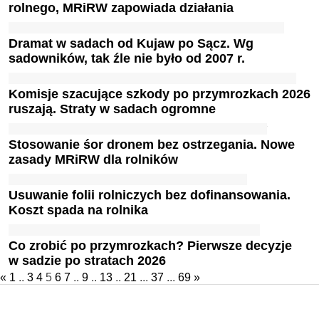
rolnego, MRiRW zapowiada działania
Dramat w sadach od Kujaw po Sącz. Wg
sadowników, tak źle nie było od 2007 r.
Komisje szacujące szkody po przymrozkach 2026
ruszają. Straty w sadach ogromne
Stosowanie śor dronem bez ostrzegania. Nowe
zasady MRiRW dla rolników
Usuwanie folii rolniczych bez dofinansowania.
Koszt spada na rolnika
Co zrobić po przymrozkach? Pierwsze decyzje
w sadzie po stratach 2026
«
1
..
3
4
5
6
7
..
9
..
13
..
21
...
37
...
69
»