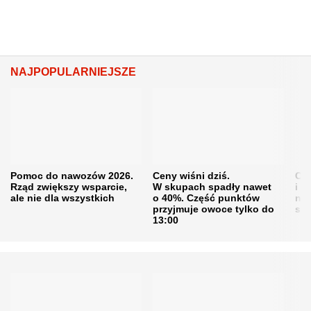
NAJPOPULARNIEJSZE
Pomoc do nawozów 2026.
Ceny wiśni dziś.
Cen
Rząd zwiększy wsparcie,
W skupach spadły nawet
i s
ale nie dla wszystkich
o 40%. Część punktów
naw
przyjmuje owoce tylko do
sku
13:00