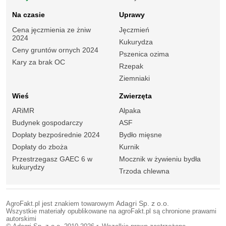
Na czasie
Uprawy
Cena jęczmienia ze żniw
Jęczmień
2024
Kukurydza
Ceny gruntów ornych 2024
Pszenica ozima
Kary za brak OC
Rzepak
Ziemniaki
Wieś
Zwierzęta
ARiMR
Alpaka
Budynek gospodarczy
ASF
Dopłaty bezpośrednie 2024
Bydło mięsne
Dopłaty do zboża
Kurnik
Przestrzegasz GAEC 6 w
Mocznik w żywieniu bydła
kukurydzy
Trzoda chlewna
AgroFakt.pl jest znakiem towarowym
Adagri Sp. z o.o.
Wszystkie materiały opublikowane na agroFakt.pl są chronione prawami
autorskimi