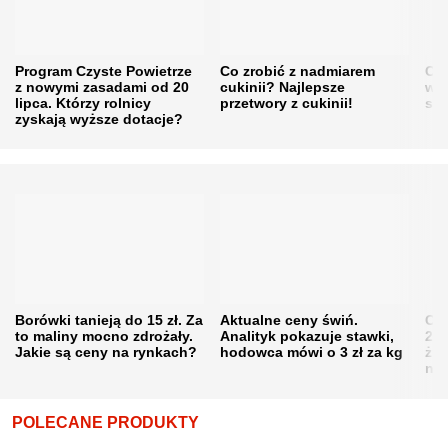
Program Czyste Powietrze
Co zrobić z nadmiarem
Cen
z nowymi zasadami od 20
cukinii? Najlepsze
w h
lipca. Którzy rolnicy
przetwory z cukinii!
się
zyskają wyższe dotacje?
Borówki tanieją do 15 zł. Za
Aktualne ceny świń.
Cen
to maliny mocno zdrożały.
Analityk pokazuje stawki,
202
Jakie są ceny na rynkach?
hodowca mówi o 3 zł za kg
żni
nie
POLECANE PRODUKTY