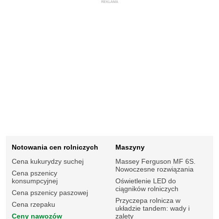
REKLAMA
Notowania cen rolniczych
Maszyny
Cena kukurydzy suchej
Massey Ferguson MF 6S.
Nowoczesne rozwiązania
Cena pszenicy
konsumpcyjnej
Oświetlenie LED do
ciągników rolniczych
Cena pszenicy paszowej
Przyczepa rolnicza w
Cena rzepaku
układzie tandem: wady i
Ceny nawozów
zalety