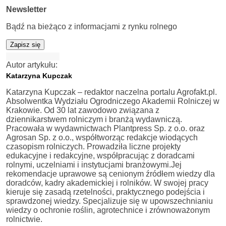
Newsletter
Bądź na bieżąco z informacjami z rynku rolnego
Zapisz się
Autor artykułu:
Katarzyna Kupczak
Katarzyna Kupczak – redaktor naczelna portalu Agrofakt.pl.
Absolwentka Wydziału Ogrodniczego Akademii Rolniczej w
Krakowie. Od 30 lat zawodowo związana z
dziennikarstwem rolniczym i branżą wydawniczą.
Pracowała w wydawnictwach Plantpress Sp. z o.o. oraz
Agrosan Sp. z o.o., współtworząc redakcje wiodących
czasopism rolniczych. Prowadziła liczne projekty
edukacyjne i redakcyjne, współpracując z doradcami
rolnymi, uczelniami i instytucjami branżowymi.Jej
rekomendacje uprawowe są cenionym źródłem wiedzy dla
doradców, kadry akademickiej i rolników. W swojej pracy
kieruje się zasadą rzetelności, praktycznego podejścia i
sprawdzonej wiedzy. Specjalizuje się w upowszechnianiu
wiedzy o ochronie roślin, agrotechnice i zrównoważonym
rolnictwie.