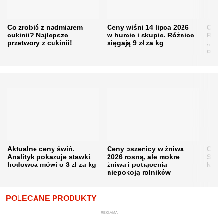
Co zrobić z nadmiarem
Ceny wiśni 14 lipca 2026
Cen
cukinii? Najlepsze
w hurcie i skupie. Różnice
Rol
przetwory z cukinii!
sięgają 9 zł za kg
„pe
obn
Aktualne ceny świń.
Ceny pszenicy w żniwa
Ce
Analityk pokazuje stawki,
2026 rosną, ale mokre
Sku
hodowca mówi o 3 zł za kg
żniwa i potrącenia
kon
niepokoją rolników
POLECANE PRODUKTY
REKLAMA