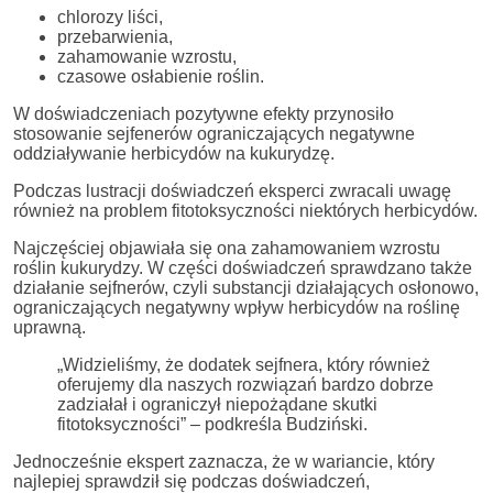
chlorozy liści,
przebarwienia,
zahamowanie wzrostu,
czasowe osłabienie roślin.
W doświadczeniach pozytywne efekty przynosiło
stosowanie sejfenerów ograniczających negatywne
oddziaływanie herbicydów na kukurydzę.
Podczas lustracji doświadczeń eksperci zwracali uwagę
również na problem fitotoksyczności niektórych herbicydów.
Najczęściej objawiała się ona zahamowaniem wzrostu
roślin kukurydzy. W części doświadczeń sprawdzano także
działanie sejfnerów, czyli substancji działających osłonowo,
ograniczających negatywny wpływ herbicydów na roślinę
uprawną.
„Widzieliśmy, że dodatek sejfnera, który również
oferujemy dla naszych rozwiązań bardzo dobrze
zadziałał i ograniczył niepożądane skutki
fitotoksyczności” – podkreśla Budziński.
Jednocześnie ekspert zaznacza, że w wariancie, który
najlepiej sprawdził się podczas doświadczeń,