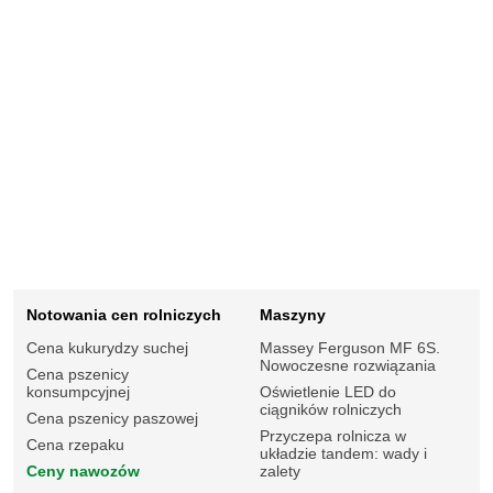
Notowania cen rolniczych
Maszyny
Cena kukurydzy suchej
Massey Ferguson MF 6S.
Nowoczesne rozwiązania
Cena pszenicy
konsumpcyjnej
Oświetlenie LED do
ciągników rolniczych
Cena pszenicy paszowej
Przyczepa rolnicza w
Cena rzepaku
układzie tandem: wady i
Ceny nawozów
zalety