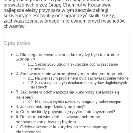
prowadzonych przez Grupę Chemirol w Kocanowie
najlepsze efekty przynoszą w tym seoznie zabiegi
sekwencyjne. Pozwoliły one ograniczyć skutki suszy,
zachwaszczenia wtórnego i nierównomiernych wschodów
chwastów.
Spis treści
Dlaczego odchwaszczanie kukurydzy było tak trudne
w 2026 r.?
Sezon 2026 utrudnił skuteczne odchwaszczanie
kukurydzy
Zachwaszczenie wtórne głównym problemem tego roku
Największym problemem było zachwaszczenie wtórne
Susza ograniczyła działanie herbicydów doglebowych
i nalistnych
Jaki system odchwaszczania kukurydzy sprawdził się
najlepiej?
Najlepsze wyniki uzyskały programy sekwencyjne
Jakie substancje działały najlepiej?
Co robić kiedy pojawia się ryzyko fitotoksyczności?
Rolnik musi wiedzieć — sztywne schematy
odchwaszczania bywają błędem
Odchwaszczanie kukurydzy po stresie wymaga
elastyczności