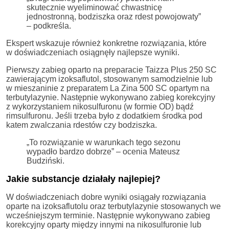
skutecznie wyeliminować chwastnicę
jednostronną, bodziszka oraz rdest powojowaty”
– podkreśla.
Ekspert wskazuje również konkretne rozwiązania, które
w doświadczeniach osiągnęły najlepsze wyniki.
Pierwszy zabieg oparto na preparacie Taizza Plus 250 SC
zawierającym izoksaflutol, stosowanym samodzielnie lub
w mieszaninie z preparatem La Zina 500 SC opartym na
terbutylazynie. Następnie wykonywano zabieg korekcyjny
z wykorzystaniem nikosulfuronu (w formie OD) bądź
rimsulfuronu. Jeśli trzeba było z dodatkiem środka pod
katem zwalczania rdestów czy bodziszka.
„To rozwiązanie w warunkach tego sezonu
wypadło bardzo dobrze” – ocenia Mateusz
Budziński.
Jakie substancje działały najlepiej?
W doświadczeniach dobre wyniki osiągały rozwiązania
oparte na izoksaflutolu oraz terbutylazynie stosowanych we
wcześniejszym terminie. Następnie wykonywano zabieg
korekcyjny oparty między innymi na nikosulfuronie lub