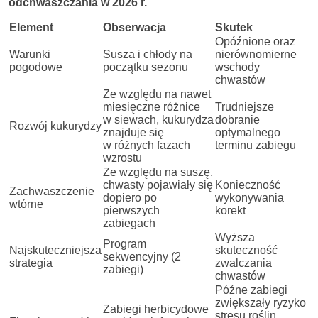
odchwaszczania w 2026 r.
Element
Obserwacja
Skutek
Opóźnione oraz
Warunki
Susza i chłody na
nierównomierne
pogodowe
początku sezonu
wschody
chwastów
Ze względu na nawet
miesięczne różnice
Trudniejsze
w siewach, kukurydza
dobranie
Rozwój kukurydzy
znajduje się
optymalnego
w różnych fazach
terminu zabiegu
wzrostu
Ze względu na suszę,
chwasty pojawiały się
Konieczność
Zachwaszczenie
dopiero po
wykonywania
wtórne
pierwszych
korekt
zabiegach
Wyższa
Program
Najskuteczniejsza
skuteczność
sekwencyjny (2
strategia
zwalczania
zabiegi)
chwastów
Późne zabiegi
zwiększały ryzyko
Zabiegi herbicydowe
stresu roślin.