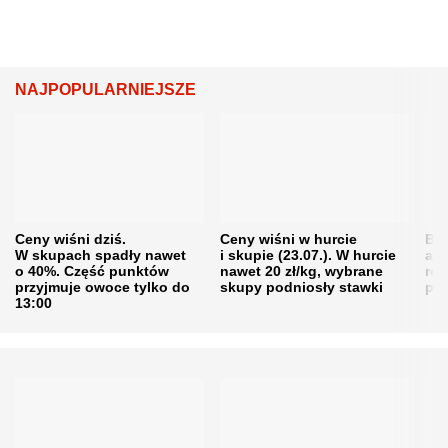
NAJPOPULARNIEJSZE
Ceny wiśni dziś.
Ceny wiśni w hurcie
Będ
W skupach spadły nawet
i skupie (23.07.). W hurcie
agr
o 40%. Część punktów
nawet 20 zł/kg, wybrane
rol
przyjmuje owoce tylko do
skupy podniosły stawki
pr
13:00