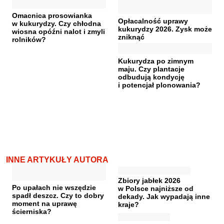
Omacnica prosowianka
Opłacalność uprawy
w kukurydzy. Czy chłodna
kukurydzy 2026. Zysk może
wiosna opóźni nalot i zmyli
zniknąć
rolników?
Kukurydza po zimnym
maju. Czy plantacje
odbudują kondycję
i potencjał plonowania?
INNE ARTYKUŁY AUTORA
Zbiory jabłek 2026
Po upałach nie wszędzie
w Polsce najniższe od
spadł deszcz. Czy to dobry
dekady. Jak wypadają inne
moment na uprawę
kraje?
ścierniska?