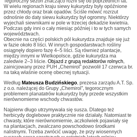
Tegoroczny sezon znacząco różni się od poprzednich lat.
W wielu regionach kraju siewy kukurydzy były opóźnione
przez chłody oraz brak opadów. Ściśle mówić rozrzut
odnośnie do daty siewu kukurydzy był ogromny. Niektórzy
wyjechali siewnikami w pole w trzeciej dekadzie kwietnia.
Podczas gdy inni o cały miesiąc później i to w tych samych
województwach.
Obecnie na części polskich pól kukurydza znajduje się już
w fazie około 8 liści. W innych gospodarstwach rośliny
osiągnęły dopiero fazę 4–5 liści. Są również plantacje,
między innymi w Wielkopolsce, gdzie kukurydza ma
zaledwie 2–3 liście.
Objazd z grupą redaktorów rolnych
,
zainicjowany przez PUH „Chemirol” pozwolił 17 czerwca br.
na taką właśnie ocenę obecnej sytuacji.
Według
Mateusza Budzińskiego
, prezesa zarządu A.T. Sp.
z o.o. należącej do Grupy „Chemirol”, tegorocznym
problemem planatatrów kukurydzy były przede wszystkim
nierównomierne wschody chwastów.
Najpierw długo utrzymywała się susza. Dlatego też
herbicydy doglebowe praktycznie nie działały. Natomiast te
chwasty, które nierównomiernie, aczkolwiek pojawiały się
na plantacjach, zwalczano powschodowo środkami
nalistnymi. Trzeba zwrócić uwagę, że przy wiosennych