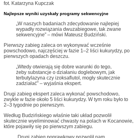
fot. Katarzyna Kupczak
Najlepsze wyniki uzyskały programy sekwencyjne
„W naszych badaniach zdecydowanie najlepiej
wypadły rozwiązania dwuzabiegowe, tak zwane
sekwencyjne” – mówi Mateusz Budziński.
Pierwszy zabieg zaleca on wykonywać wcześnie
powschodowo, najczęściej w fazie 1–2 liści kukurydzy, po
pierwszych opadach deszczu.
„Wtedy otwierają się dobre warunki do tego,
żeby substancje o działaniu doglebowym, jak
terbutylazyna czy izoksaflutol, mogły skutecznie
zadziałać” – wyjaśnia ekspert.
Drugi zabieg ekspert zaleca wykonać powschodowo,
zwykle w fazie około 5 liści kukurydzy. W tym roku było to
2–3 tygodnie po pierwszym.
Według Budzińskiego właśnie taki układ pozwolił
skutecznie wyeliminować chwasty na polach w Kocanowie,
które pojawiły się po pierwszym zabiegu.
„Drugi zabieg poprawkowy pozwolił nam