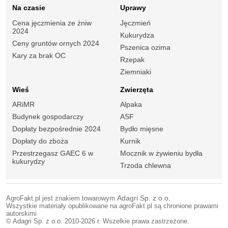
Na czasie
Uprawy
Cena jęczmienia ze żniw
Jęczmień
2024
Kukurydza
Ceny gruntów ornych 2024
Pszenica ozima
Kary za brak OC
Rzepak
Ziemniaki
Wieś
Zwierzęta
ARiMR
Alpaka
Budynek gospodarczy
ASF
Dopłaty bezpośrednie 2024
Bydło mięsne
Dopłaty do zboża
Kurnik
Przestrzegasz GAEC 6 w
Mocznik w żywieniu bydła
kukurydzy
Trzoda chlewna
AgroFakt.pl jest znakiem towarowym
Adagri Sp. z o.o.
Wszystkie materiały opublikowane na agroFakt.pl są chronione prawami
autorskimi
© Adagri Sp. z o.o. 2010-2026 r. Wszelkie prawa zastrzeżone.