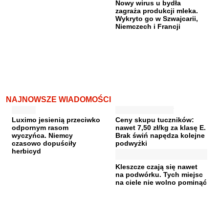
Nowy wirus u bydła
zagraża produkcji mleka.
Wykryto go w Szwajcarii,
Niemczech i Francji
NAJNOWSZE WIADOMOŚCI
Luximo jesienią przeciwko
Ceny skupu tuczników:
odpornym rasom
nawet 7,50 zł/kg za klasę E.
wyczyńca. Niemcy
Brak świń napędza kolejne
czasowo dopuściły
podwyżki
herbicyd
Kleszcze czają się nawet
na podwórku. Tych miejsc
na ciele nie wolno pominąć