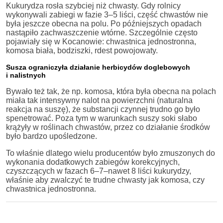
Kukurydza rosła szybciej niż chwasty. Gdy rolnicy
wykonywali zabiegi w fazie 3–5 liści, część chwastów nie
była jeszcze obecna na polu. Po późniejszych opadach
nastąpiło zachwaszczenie wtórne. Szczególnie często
pojawiały się w Kocanowie: chwastnica jednostronna,
komosa biała, bodziszki, rdest powojowaty.
Susza ograniczyła działanie herbicydów doglebowych
i nalistnych
Bywało też tak, że np. komosa, która była obecna na polach
miała tak intensywny nalot na powierzchni (naturalna
reakcja na suszę), że substancji czynnej trudno go było
spenetrować. Poza tym w warunkach suszy soki słabo
krążyły w roślinach chwastów, przez co działanie środków
było bardzo upośledzone.
To właśnie dlatego wielu producentów było zmuszonych do
wykonania dodatkowych zabiegów korekcyjnych,
czyszczących w fazach 6–7–nawet 8 liści kukurydzy,
właśnie aby zwalczyć te trudne chwasty jak komosa, czy
chwastnica jednostronna.