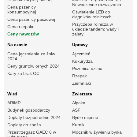
Nowoczesne rozwiązania
Cena pszenicy
konsumpcyjnej
Oświetlenie LED do
ciągników rolniczych
Cena pszenicy paszowej
Przyczepa rolnicza w
Cena rzepaku
układzie tandem: wady i
Ceny nawozów
zalety
Na czasie
Uprawy
Cena jęczmienia ze żniw
Jęczmień
2024
Kukurydza
Ceny gruntów ornych 2024
Pszenica ozima
Kary za brak OC
Rzepak
Ziemniaki
Wieś
Zwierzęta
ARiMR
Alpaka
Budynek gospodarczy
ASF
Dopłaty bezpośrednie 2024
Bydło mięsne
Dopłaty do zboża
Kurnik
Przestrzegasz GAEC 6 w
Mocznik w żywieniu bydła