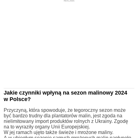
REKLAMA
Jakie czynniki wpłyną na sezon malinowy 2024
w Polsce?
Przyczyną, która spowoduje, że tegoroczny sezon może
być bardzo trudny dla plantatorów malin, jest zgoda na
nielimitowany import produktów rolnych z Ukrainy. Zgodę
na to wyraziły organy Unii Europejskiej.
W jej ramach ujęto także świeże i mrożone maliny.
A w ubiegłym sezonie samych mrożonych malin napłynęło