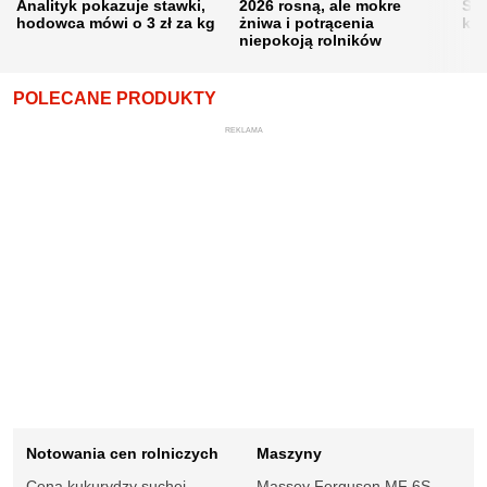
Analityk pokazuje stawki,
2026 rosną, ale mokre
Sku
hodowca mówi o 3 zł za kg
żniwa i potrącenia
kon
niepokoją rolników
POLECANE PRODUKTY
REKLAMA
Notowania cen rolniczych
Maszyny
Cena kukurydzy suchej
Massey Ferguson MF 6S.