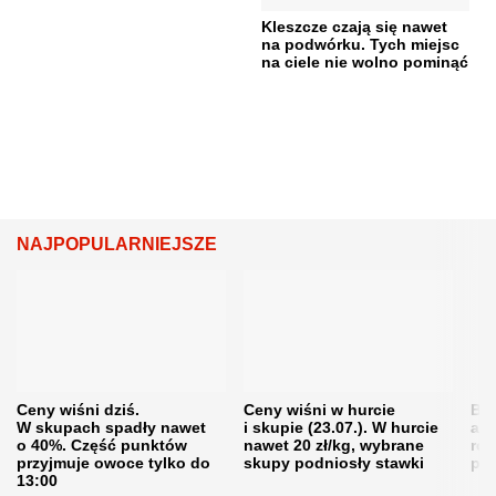
Kleszcze czają się nawet
na podwórku. Tych miejsc
na ciele nie wolno pominąć
NAJPOPULARNIEJSZE
Ceny wiśni dziś.
Ceny wiśni w hurcie
Będ
W skupach spadły nawet
i skupie (23.07.). W hurcie
agr
o 40%. Część punktów
nawet 20 zł/kg, wybrane
rol
przyjmuje owoce tylko do
skupy podniosły stawki
pr
13:00