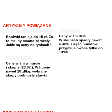
ARTYKUŁY POWIĄZANE
Ceny wiśni dziś.
Borówki tanieją do 15 zł. Za
W skupach spadły nawet
to maliny mocno zdrożały.
o 40%. Część punktów
Jakie są ceny na rynkach?
przyjmuje owoce tylko do
13:00
Ceny wiśni w hurcie
i skupie (23.07.). W hurcie
nawet 20 zł/kg, wybrane
skupy podniosły stawki