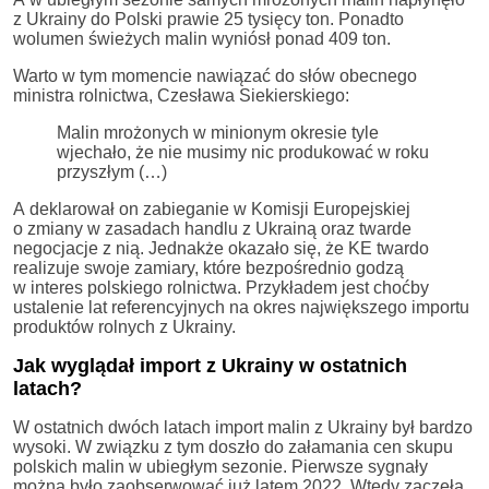
z Ukrainy do Polski prawie 25 tysięcy ton. Ponadto
wolumen świeżych malin wyniósł ponad 409 ton.
Warto w tym momencie nawiązać do słów obecnego
ministra rolnictwa, Czesława Siekierskiego:
Malin mrożonych w minionym okresie tyle
wjechało, że nie musimy nic produkować w roku
przyszłym (…)
A deklarował on zabieganie w Komisji Europejskiej
o zmiany w zasadach handlu z Ukrainą oraz twarde
negocjacje z nią. Jednakże okazało się, że KE twardo
realizuje swoje zamiary, które bezpośrednio godzą
w interes polskiego rolnictwa. Przykładem jest choćby
ustalenie lat referencyjnych na okres największego importu
produktów rolnych z Ukrainy.
Jak wyglądał import z Ukrainy w ostatnich
latach?
W ostatnich dwóch latach import malin z Ukrainy był bardzo
wysoki. W związku z tym doszło do załamania cen skupu
polskich malin w ubiegłym sezonie. Pierwsze sygnały
można było zaobserwować już latem 2022. Wtedy zaczęła