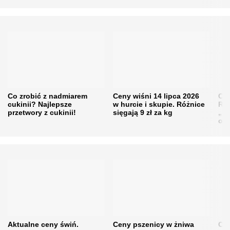
Co zrobić z nadmiarem
Ceny wiśni 14 lipca 2026
Cen
cukinii? Najlepsze
w hurcie i skupie. Różnice
Rol
przetwory z cukinii!
sięgają 9 zł za kg
„pe
obn
Aktualne ceny świń.
Ceny pszenicy w żniwa
Ce