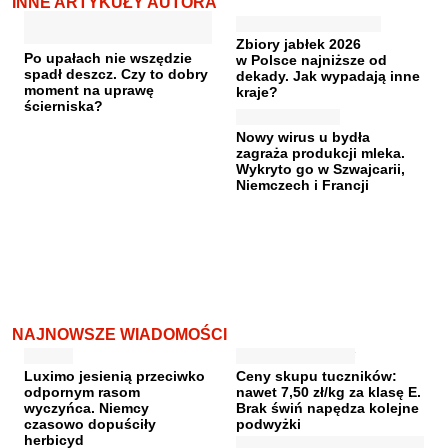
INNE ARTYKUŁY AUTORA
Zbiory jabłek 2026
Po upałach nie wszędzie
w Polsce najniższe od
spadł deszcz. Czy to dobry
dekady. Jak wypadają inne
moment na uprawę
kraje?
ścierniska?
Nowy wirus u bydła
zagraża produkcji mleka.
Wykryto go w Szwajcarii,
Niemczech i Francji
NAJNOWSZE WIADOMOŚCI
Luximo jesienią przeciwko
Ceny skupu tuczników:
odpornym rasom
nawet 7,50 zł/kg za klasę E.
wyczyńca. Niemcy
Brak świń napędza kolejne
czasowo dopuściły
podwyżki
herbicyd