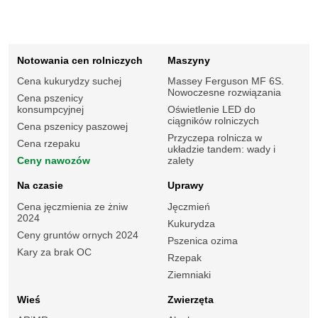
Notowania cen rolniczych
Maszyny
Cena kukurydzy suchej
Massey Ferguson MF 6S.
Nowoczesne rozwiązania
Cena pszenicy
konsumpcyjnej
Oświetlenie LED do
ciągników rolniczych
Cena pszenicy paszowej
Przyczepa rolnicza w
Cena rzepaku
układzie tandem: wady i
Ceny nawozów
zalety
Na czasie
Uprawy
Cena jęczmienia ze żniw
Jęczmień
2024
Kukurydza
Ceny gruntów ornych 2024
Pszenica ozima
Kary za brak OC
Rzepak
Ziemniaki
Wieś
Zwierzęta