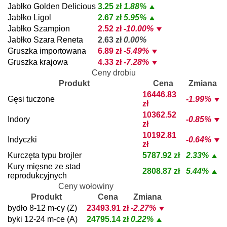
Jabłko Golden Delicious
3.25 zł
1.88%
Jabłko Ligol
2.67 zł
5.95%
Jabłko Szampion
2.52 zł
-10.00%
Jabłko Szara Reneta
2.63 zł
0.00%
Gruszka importowana
6.89 zł
-5.49%
Gruszka krajowa
4.33 zł
-7.28%
Ceny drobiu
Produkt
Cena
Zmiana
16446.83
Gęsi tuczone
-1.99%
zł
10362.52
Indory
-0.85%
zł
10192.81
Indyczki
-0.64%
zł
Kurczęta typu brojler
5787.92 zł
2.33%
Kury mięsne ze stad
2808.87 zł
5.44%
reprodukcyjnych
Ceny wołowiny
Produkt
Cena
Zmiana
bydło 8-12 m-cy (Z)
23493.91 zł
-2.27%
byki 12-24 m-ce (A)
24795.14 zł
0.22%