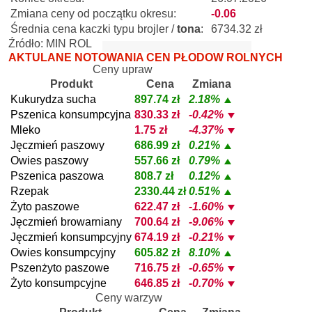
Zmiana ceny od początku okresu:
-0.06
Średnia cena kaczki typu brojler /
tona
:
6734.32 zł
Źródło: MIN ROL
AKTULANE NOTOWANIA CEN PŁODÓW ROLNYCH
Ceny upraw
Produkt
Cena
Zmiana
Kukurydza sucha
897.74 zł
2.18%
Pszenica konsumpcyjna
830.33 zł
-0.42%
Mleko
1.75 zł
-4.37%
Jęczmień paszowy
686.99 zł
0.21%
Owies paszowy
557.66 zł
0.79%
Pszenica paszowa
808.7 zł
0.12%
Rzepak
2330.44 zł
0.51%
Żyto paszowe
622.47 zł
-1.60%
Jęczmień browarniany
700.64 zł
-9.06%
Jęczmień konsumpcyjny
674.19 zł
-0.21%
Owies konsumpcyjny
605.82 zł
8.10%
Pszenżyto paszowe
716.75 zł
-0.65%
Żyto konsumpcyjne
646.85 zł
-0.70%
Ceny warzyw