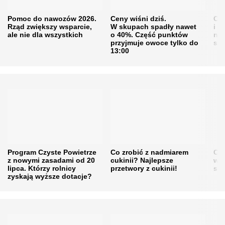
Pomoc do nawozów 2026.
Ceny wiśni dziś.
Cen
Rząd zwiększy wsparcie,
W skupach spadły nawet
i s
ale nie dla wszystkich
o 40%. Część punktów
naw
przyjmuje owoce tylko do
sku
13:00
Program Czyste Powietrze
Co zrobić z nadmiarem
Cen
z nowymi zasadami od 20
cukinii? Najlepsze
w h
lipca. Którzy rolnicy
przetwory z cukinii!
się
zyskają wyższe dotacje?