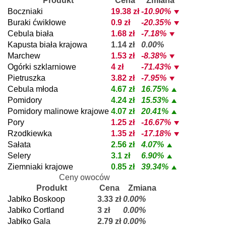
Produkt
Cena
Zmiana
Boczniaki
19.38 zł
-10.90%
Buraki ćwikłowe
0.9 zł
-20.35%
Cebula biała
1.68 zł
-7.18%
Kapusta biała krajowa
1.14 zł
0.00%
Marchew
1.53 zł
-8.38%
Ogórki szklarniowe
4 zł
-71.43%
Pietruszka
3.82 zł
-7.95%
Cebula młoda
4.67 zł
16.75%
Pomidory
4.24 zł
15.53%
Pomidory malinowe krajowe
4.07 zł
20.41%
Pory
1.25 zł
-16.67%
Rzodkiewka
1.35 zł
-17.18%
Sałata
2.56 zł
4.07%
Selery
3.1 zł
6.90%
Ziemniaki krajowe
0.85 zł
39.34%
Ceny owoców
Produkt
Cena
Zmiana
Jabłko Boskoop
3.33 zł
0.00%
Jabłko Cortland
3 zł
0.00%
Jabłko Gala
2.79 zł
0.00%