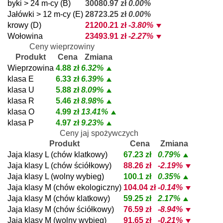
byki > 24 m-cy (B)
30080.97 zł
0.00%
Jałówki > 12 m-cy (E)
28723.25 zł
0.00%
krowy (D)
21200.21 zł
-3.80%
Wołowina
23493.91 zł
-2.27%
Ceny wieprzowiny
Produkt
Cena
Zmiana
Wieprzowina
4.88 zł
6.32%
klasa E
6.33 zł
6.39%
klasa U
5.88 zł
8.09%
klasa R
5.46 zł
8.98%
klasa O
4.99 zł
13.41%
klasa P
4.97 zł
9.23%
Ceny jaj spożywczych
Produkt
Cena
Zmiana
Jaja klasy L (chów klatkowy)
67.23 zł
0.79%
Jaja klasy L (chów ściółkowy)
88.26 zł
-2.19%
Jaja klasy L (wolny wybieg)
100.1 zł
0.35%
Jaja klasy M (chów ekologiczny)
104.04 zł
-0.14%
Jaja klasy M (chów klatkowy)
59.25 zł
2.17%
Jaja klasy M (chów ściółkowy)
76.59 zł
-8.94%
Jaja klasy M (wolny wybieg)
91.65 zł
-0.21%