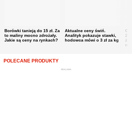
Borówki tanieją do 15 zł. Za
Aktualne ceny świń.
Cen
to maliny mocno zdrożały.
Analityk pokazuje stawki,
202
Jakie są ceny na rynkach?
hodowca mówi o 3 zł za kg
żni
nie
POLECANE PRODUKTY
REKLAMA