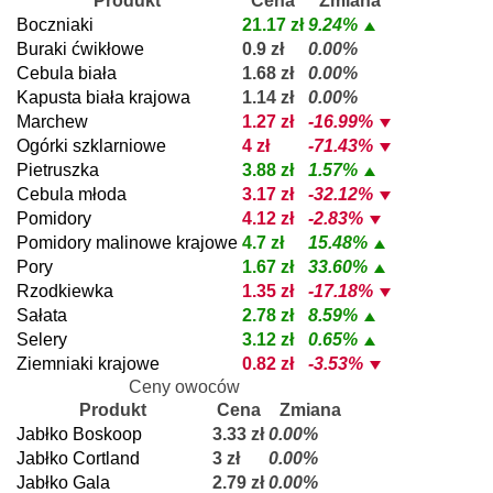
Produkt
Cena
Zmiana
Boczniaki
21.17 zł
9.24%
Buraki ćwikłowe
0.9 zł
0.00%
Cebula biała
1.68 zł
0.00%
Kapusta biała krajowa
1.14 zł
0.00%
Marchew
1.27 zł
-16.99%
Ogórki szklarniowe
4 zł
-71.43%
Pietruszka
3.88 zł
1.57%
Cebula młoda
3.17 zł
-32.12%
Pomidory
4.12 zł
-2.83%
Pomidory malinowe krajowe
4.7 zł
15.48%
Pory
1.67 zł
33.60%
Rzodkiewka
1.35 zł
-17.18%
Sałata
2.78 zł
8.59%
Selery
3.12 zł
0.65%
Ziemniaki krajowe
0.82 zł
-3.53%
Ceny owoców
Produkt
Cena
Zmiana
Jabłko Boskoop
3.33 zł
0.00%
Jabłko Cortland
3 zł
0.00%
Jabłko Gala
2.79 zł
0.00%