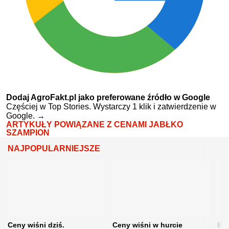
Dodaj AgroFakt.pl jako preferowane źródło w Google
Częściej w Top Stories. Wystarczy 1 klik i zatwierdzenie w
Google.
→
ARTYKUŁY POWIĄZANE Z CENAMI JABŁKO
SZAMPION
NAJPOPULARNIEJSZE
Ceny wiśni dziś.
Ceny wiśni w hurcie
Będ