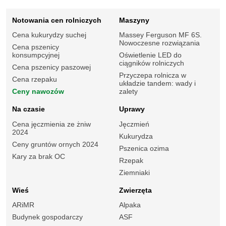
Notowania cen rolniczych
Maszyny
Cena kukurydzy suchej
Massey Ferguson MF 6S.
Nowoczesne rozwiązania
Cena pszenicy
konsumpcyjnej
Oświetlenie LED do
ciągników rolniczych
Cena pszenicy paszowej
Przyczepa rolnicza w
Cena rzepaku
układzie tandem: wady i
Ceny nawozów
zalety
Na czasie
Uprawy
Cena jęczmienia ze żniw
Jęczmień
2024
Kukurydza
Ceny gruntów ornych 2024
Pszenica ozima
Kary za brak OC
Rzepak
Ziemniaki
Wieś
Zwierzęta
ARiMR
Alpaka
Budynek gospodarczy
ASF