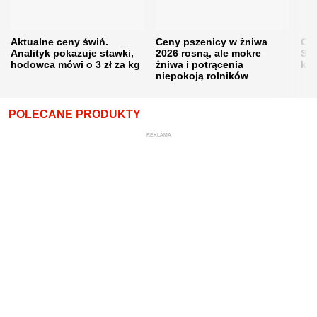
Aktualne ceny świń.
Ceny pszenicy w żniwa
Ce
Analityk pokazuje stawki,
2026 rosną, ale mokre
Sku
hodowca mówi o 3 zł za kg
żniwa i potrącenia
kon
niepokoją rolników
POLECANE PRODUKTY
REKLAMA