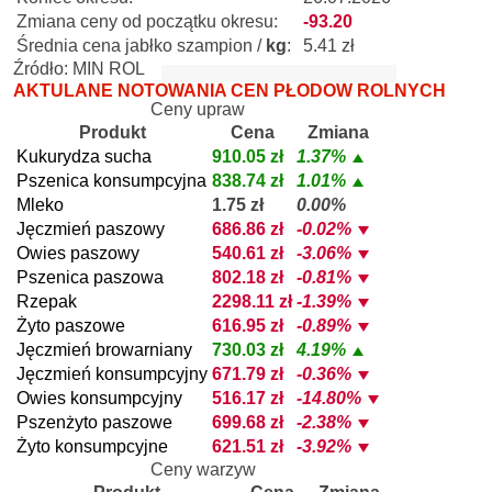
Zmiana ceny od początku okresu:
-93.20
Średnia cena jabłko szampion /
kg
:
5.41 zł
Źródło: MIN ROL
AKTULANE NOTOWANIA CEN PŁODÓW ROLNYCH
Ceny upraw
Produkt
Cena
Zmiana
Kukurydza sucha
910.05 zł
1.37%
Pszenica konsumpcyjna
838.74 zł
1.01%
Mleko
1.75 zł
0.00%
Jęczmień paszowy
686.86 zł
-0.02%
Owies paszowy
540.61 zł
-3.06%
Pszenica paszowa
802.18 zł
-0.81%
Rzepak
2298.11 zł
-1.39%
Żyto paszowe
616.95 zł
-0.89%
Jęczmień browarniany
730.03 zł
4.19%
Jęczmień konsumpcyjny
671.79 zł
-0.36%
Owies konsumpcyjny
516.17 zł
-14.80%
Pszenżyto paszowe
699.68 zł
-2.38%
Żyto konsumpcyjne
621.51 zł
-3.92%
Ceny warzyw