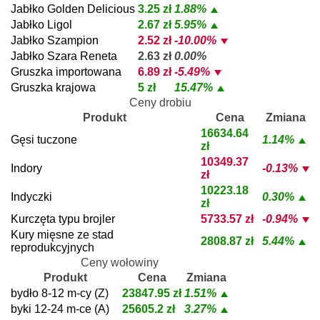
Jabłko Golden Delicious
3.25 zł
1.88%
Jabłko Ligol
2.67 zł
5.95%
Jabłko Szampion
2.52 zł
-10.00%
Jabłko Szara Reneta
2.63 zł
0.00%
Gruszka importowana
6.89 zł
-5.49%
Gruszka krajowa
5 zł
15.47%
Ceny drobiu
Produkt
Cena
Zmiana
16634.64
Gęsi tuczone
1.14%
zł
10349.37
Indory
-0.13%
zł
10223.18
Indyczki
0.30%
zł
Kurczęta typu brojler
5733.57 zł
-0.94%
Kury mięsne ze stad
2808.87 zł
5.44%
reprodukcyjnych
Ceny wołowiny
Produkt
Cena
Zmiana
bydło 8-12 m-cy (Z)
23847.95 zł
1.51%
byki 12-24 m-ce (A)
25605.2 zł
3.27%