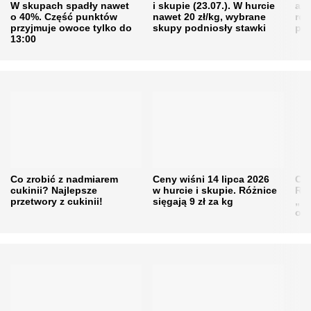
W skupach spadły nawet
i skupie (23.07.). W hurcie
agr
o 40%. Część punktów
nawet 20 zł/kg, wybrane
rol
przyjmuje owoce tylko do
skupy podniosły stawki
pr
13:00
Co zrobić z nadmiarem
Ceny wiśni 14 lipca 2026
Cen
cukinii? Najlepsze
w hurcie i skupie. Różnice
Rol
przetwory z cukinii!
sięgają 9 zł za kg
„pe
obn