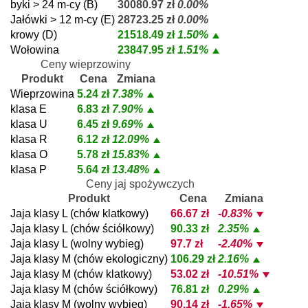
byki > 24 m-cy (B)
30080.97 zł
0.00%
Jałówki > 12 m-cy (E)
28723.25 zł
0.00%
krowy (D)
21518.49 zł
1.50%
Wołowina
23847.95 zł
1.51%
Ceny wieprzowiny
Produkt
Cena
Zmiana
Wieprzowina
5.24 zł
7.38%
klasa E
6.83 zł
7.90%
klasa U
6.45 zł
9.69%
klasa R
6.12 zł
12.09%
klasa O
5.78 zł
15.83%
klasa P
5.64 zł
13.48%
Ceny jaj spożywczych
Produkt
Cena
Zmiana
Jaja klasy L (chów klatkowy)
66.67 zł
-0.83%
Jaja klasy L (chów ściółkowy)
90.33 zł
2.35%
Jaja klasy L (wolny wybieg)
97.7 zł
-2.40%
Jaja klasy M (chów ekologiczny)
106.29 zł
2.16%
Jaja klasy M (chów klatkowy)
53.02 zł
-10.51%
Jaja klasy M (chów ściółkowy)
76.81 zł
0.29%
Jaja klasy M (wolny wybieg)
90.14 zł
-1.65%