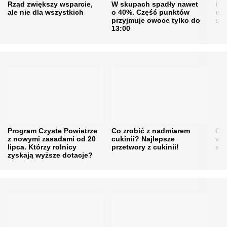
Rząd zwiększy wsparcie,
W skupach spadły nawet
i s
ale nie dla wszystkich
o 40%. Część punktów
naw
przyjmuje owoce tylko do
sku
13:00
Program Czyste Powietrze
Co zrobić z nadmiarem
Cen
z nowymi zasadami od 20
cukinii? Najlepsze
w h
lipca. Którzy rolnicy
przetwory z cukinii!
się
zyskają wyższe dotacje?