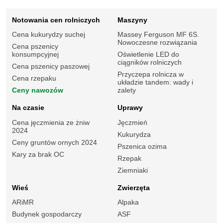
Notowania cen rolniczych
Maszyny
Cena kukurydzy suchej
Massey Ferguson MF 6S.
Nowoczesne rozwiązania
Cena pszenicy
konsumpcyjnej
Oświetlenie LED do
ciągników rolniczych
Cena pszenicy paszowej
Przyczepa rolnicza w
Cena rzepaku
układzie tandem: wady i
Ceny nawozów
zalety
Na czasie
Uprawy
Cena jęczmienia ze żniw
Jęczmień
2024
Kukurydza
Ceny gruntów ornych 2024
Pszenica ozima
Kary za brak OC
Rzepak
Ziemniaki
Wieś
Zwierzęta
ARiMR
Alpaka
Budynek gospodarczy
ASF