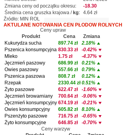
Zmiana ceny od początku okresu:
-18.30
Średnia cena gruszka krajowa /
kg
:
4.64 zł
Źródło: MIN ROL
AKTULANE NOTOWANIA CEN PŁODÓW ROLNYCH
Ceny upraw
Produkt
Cena
Zmiana
Kukurydza sucha
897.74 zł
2.18%
Pszenica konsumpcyjna
830.33 zł
-0.42%
Mleko
1.75 zł
-4.37%
Jęczmień paszowy
686.99 zł
0.21%
Owies paszowy
557.66 zł
0.79%
Pszenica paszowa
808.7 zł
0.12%
Rzepak
2330.44 zł
0.51%
Żyto paszowe
622.47 zł
-1.60%
Jęczmień browarniany
700.64 zł
-9.06%
Jęczmień konsumpcyjny
674.19 zł
-0.21%
Owies konsumpcyjny
605.82 zł
8.10%
Pszenżyto paszowe
716.75 zł
-0.65%
Żyto konsumpcyjne
646.85 zł
-0.70%
Ceny warzyw