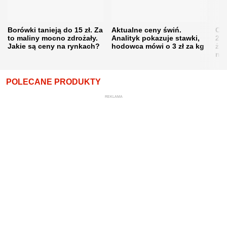
Borówki tanieją do 15 zł. Za
Aktualne ceny świń.
Cen
to maliny mocno zdrożały.
Analityk pokazuje stawki,
202
Jakie są ceny na rynkach?
hodowca mówi o 3 zł za kg
żni
nie
POLECANE PRODUKTY
REKLAMA