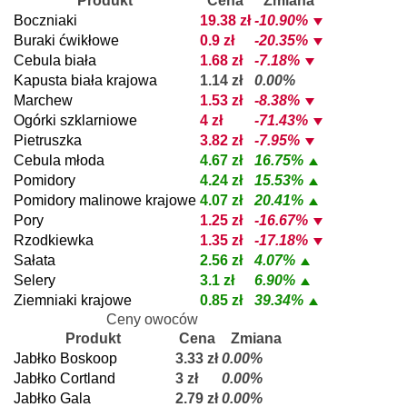
Produkt
Cena
Zmiana
Boczniaki
19.38 zł
-10.90%
Buraki ćwikłowe
0.9 zł
-20.35%
Cebula biała
1.68 zł
-7.18%
Kapusta biała krajowa
1.14 zł
0.00%
Marchew
1.53 zł
-8.38%
Ogórki szklarniowe
4 zł
-71.43%
Pietruszka
3.82 zł
-7.95%
Cebula młoda
4.67 zł
16.75%
Pomidory
4.24 zł
15.53%
Pomidory malinowe krajowe
4.07 zł
20.41%
Pory
1.25 zł
-16.67%
Rzodkiewka
1.35 zł
-17.18%
Sałata
2.56 zł
4.07%
Selery
3.1 zł
6.90%
Ziemniaki krajowe
0.85 zł
39.34%
Ceny owoców
Produkt
Cena
Zmiana
Jabłko Boskoop
3.33 zł
0.00%
Jabłko Cortland
3 zł
0.00%
Jabłko Gala
2.79 zł
0.00%