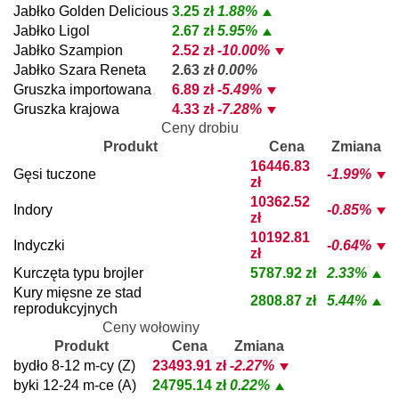
Jabłko Golden Delicious
3.25 zł
1.88%
Jabłko Ligol
2.67 zł
5.95%
Jabłko Szampion
2.52 zł
-10.00%
Jabłko Szara Reneta
2.63 zł
0.00%
Gruszka importowana
6.89 zł
-5.49%
Gruszka krajowa
4.33 zł
-7.28%
Ceny drobiu
Produkt
Cena
Zmiana
16446.83
Gęsi tuczone
-1.99%
zł
10362.52
Indory
-0.85%
zł
10192.81
Indyczki
-0.64%
zł
Kurczęta typu brojler
5787.92 zł
2.33%
Kury mięsne ze stad
2808.87 zł
5.44%
reprodukcyjnych
Ceny wołowiny
Produkt
Cena
Zmiana
bydło 8-12 m-cy (Z)
23493.91 zł
-2.27%
byki 12-24 m-ce (A)
24795.14 zł
0.22%