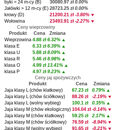
byki > 24 m-cy (B)
30080.97 zł
0.00%
Jałówki > 12 m-cy (E)
28723.25 zł
0.00%
krowy (D)
21200.21 zł
-3.80%
Wołowina
23493.91 zł
-2.27%
Ceny wieprzowiny
Produkt
Cena
Zmiana
Wieprzowina
4.88 zł
6.32%
klasa E
6.33 zł
6.39%
klasa U
5.88 zł
8.09%
klasa R
5.46 zł
8.98%
klasa O
4.99 zł
13.41%
klasa P
4.97 zł
9.23%
Ceny jaj spożywczych
Produkt
Cena
Zmiana
Jaja klasy L (chów klatkowy)
67.23 zł
0.79%
Jaja klasy L (chów ściółkowy)
88.26 zł
-2.19%
Jaja klasy L (wolny wybieg)
100.1 zł
0.35%
Jaja klasy M (chów ekologiczny)
104.04 zł
-0.14%
Jaja klasy M (chów klatkowy)
59.25 zł
2.17%
Jaja klasy M (chów ściółkowy)
76.59 zł
-8.94%
Jaja klasy M (wolny wybieg)
91.65 zł
-0.21%