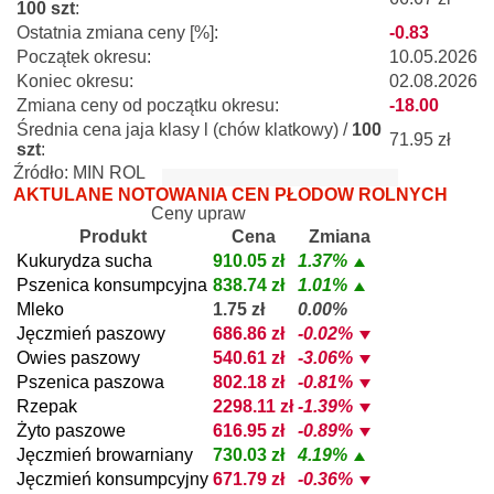
100 szt
:
Ostatnia zmiana ceny [%]:
-0.83
Początek okresu:
10.05.2026
Koniec okresu:
02.08.2026
Zmiana ceny od początku okresu:
-18.00
Średnia cena jaja klasy l (chów klatkowy) /
100
71.95 zł
szt
:
Źródło: MIN ROL
AKTULANE NOTOWANIA CEN PŁODÓW ROLNYCH
Ceny upraw
Produkt
Cena
Zmiana
Kukurydza sucha
910.05 zł
1.37%
Pszenica konsumpcyjna
838.74 zł
1.01%
Mleko
1.75 zł
0.00%
Jęczmień paszowy
686.86 zł
-0.02%
Owies paszowy
540.61 zł
-3.06%
Pszenica paszowa
802.18 zł
-0.81%
Rzepak
2298.11 zł
-1.39%
Żyto paszowe
616.95 zł
-0.89%
Jęczmień browarniany
730.03 zł
4.19%
Jęczmień konsumpcyjny
671.79 zł
-0.36%