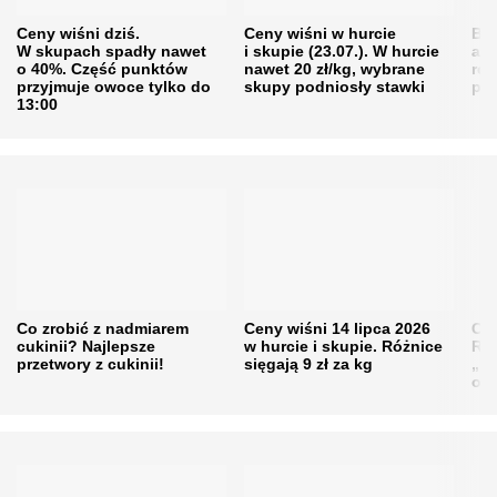
Ceny wiśni dziś.
Ceny wiśni w hurcie
Będ
W skupach spadły nawet
i skupie (23.07.). W hurcie
agr
o 40%. Część punktów
nawet 20 zł/kg, wybrane
rol
przyjmuje owoce tylko do
skupy podniosły stawki
pr
13:00
Co zrobić z nadmiarem
Ceny wiśni 14 lipca 2026
Cen
cukinii? Najlepsze
w hurcie i skupie. Różnice
Rol
przetwory z cukinii!
sięgają 9 zł za kg
„pe
obn