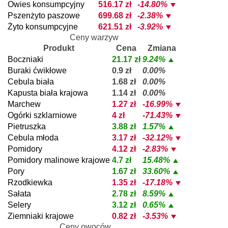
Owies konsumpcyjny
516.17 zł
-14.80%
Pszenżyto paszowe
699.68 zł
-2.38%
Żyto konsumpcyjne
621.51 zł
-3.92%
Ceny warzyw
Produkt
Cena
Zmiana
Boczniaki
21.17 zł
9.24%
Buraki ćwikłowe
0.9 zł
0.00%
Cebula biała
1.68 zł
0.00%
Kapusta biała krajowa
1.14 zł
0.00%
Marchew
1.27 zł
-16.99%
Ogórki szklarniowe
4 zł
-71.43%
Pietruszka
3.88 zł
1.57%
Cebula młoda
3.17 zł
-32.12%
Pomidory
4.12 zł
-2.83%
Pomidory malinowe krajowe
4.7 zł
15.48%
Pory
1.67 zł
33.60%
Rzodkiewka
1.35 zł
-17.18%
Sałata
2.78 zł
8.59%
Selery
3.12 zł
0.65%
Ziemniaki krajowe
0.82 zł
-3.53%
Ceny owoców