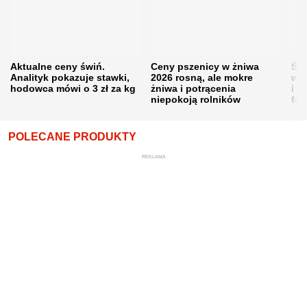
Aktualne ceny świń.
Ceny pszenicy w żniwa
Ści
Analityk pokazuje stawki,
2026 rosną, ale mokre
war
hodowca mówi o 3 zł za kg
żniwa i potrącenia
i w
niepokoją rolników
fał
POLECANE PRODUKTY
REKLAMA