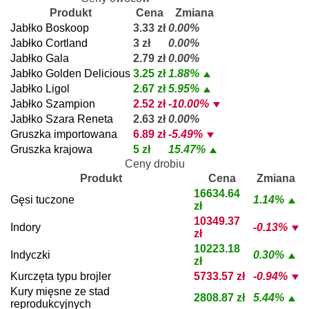
Produkt
Cena
Zmiana
Jabłko Boskoop
3.33 zł
0.00%
Jabłko Cortland
3 zł
0.00%
Jabłko Gala
2.79 zł
0.00%
Jabłko Golden Delicious
3.25 zł
1.88%
Jabłko Ligol
2.67 zł
5.95%
Jabłko Szampion
2.52 zł
-10.00%
Jabłko Szara Reneta
2.63 zł
0.00%
Gruszka importowana
6.89 zł
-5.49%
Gruszka krajowa
5 zł
15.47%
Ceny drobiu
Produkt
Cena
Zmiana
16634.64
Gęsi tuczone
1.14%
zł
10349.37
Indory
-0.13%
zł
10223.18
Indyczki
0.30%
zł
Kurczęta typu brojler
5733.57 zł
-0.94%
Kury mięsne ze stad
2808.87 zł
5.44%
reprodukcyjnych