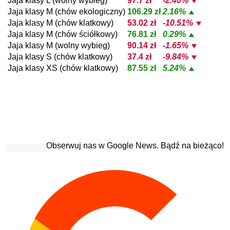
Jaja klasy L (wolny wybieg)
97.7 zł
-2.40%
Jaja klasy M (chów ekologiczny)
106.29 zł
2.16%
Jaja klasy M (chów klatkowy)
53.02 zł
-10.51%
Jaja klasy M (chów ściółkowy)
76.81 zł
0.29%
Jaja klasy M (wolny wybieg)
90.14 zł
-1.65%
Jaja klasy S (chów klatkowy)
37.4 zł
-9.84%
Jaja klasy XS (chów klatkowy)
87.55 zł
5.24%
Obserwuj nas w Google News. Bądź na bieżąco!