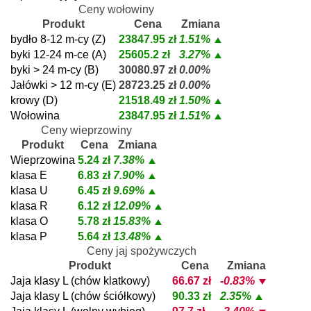
Ceny wołowiny
Produkt
Cena
Zmiana
bydło 8-12 m-cy (Z)
23847.95 zł
1.51%
byki 12-24 m-ce (A)
25605.2 zł
3.27%
byki > 24 m-cy (B)
30080.97 zł
0.00%
Jałówki > 12 m-cy (E)
28723.25 zł
0.00%
krowy (D)
21518.49 zł
1.50%
Wołowina
23847.95 zł
1.51%
Ceny wieprzowiny
Produkt
Cena
Zmiana
Wieprzowina
5.24 zł
7.38%
klasa E
6.83 zł
7.90%
klasa U
6.45 zł
9.69%
klasa R
6.12 zł
12.09%
klasa O
5.78 zł
15.83%
klasa P
5.64 zł
13.48%
Ceny jaj spożywczych
Produkt
Cena
Zmiana
Jaja klasy L (chów klatkowy)
66.67 zł
-0.83%
Jaja klasy L (chów ściółkowy)
90.33 zł
2.35%