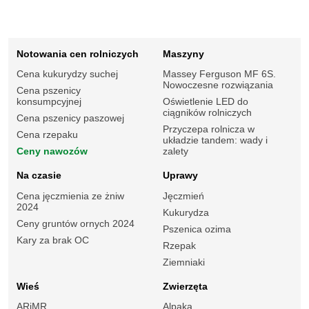
Notowania cen rolniczych
Maszyny
Cena kukurydzy suchej
Massey Ferguson MF 6S.
Nowoczesne rozwiązania
Cena pszenicy
konsumpcyjnej
Oświetlenie LED do
ciągników rolniczych
Cena pszenicy paszowej
Przyczepa rolnicza w
Cena rzepaku
układzie tandem: wady i
Ceny nawozów
zalety
Na czasie
Uprawy
Cena jęczmienia ze żniw
Jęczmień
2024
Kukurydza
Ceny gruntów ornych 2024
Pszenica ozima
Kary za brak OC
Rzepak
Ziemniaki
Wieś
Zwierzęta
ARiMR
Alpaka