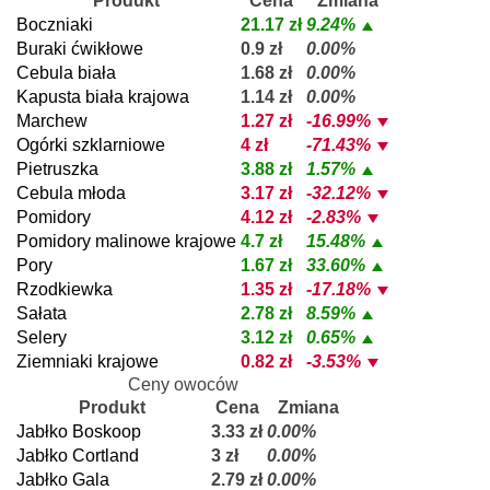
Produkt
Cena
Zmiana
Boczniaki
21.17 zł
9.24%
Buraki ćwikłowe
0.9 zł
0.00%
Cebula biała
1.68 zł
0.00%
Kapusta biała krajowa
1.14 zł
0.00%
Marchew
1.27 zł
-16.99%
Ogórki szklarniowe
4 zł
-71.43%
Pietruszka
3.88 zł
1.57%
Cebula młoda
3.17 zł
-32.12%
Pomidory
4.12 zł
-2.83%
Pomidory malinowe krajowe
4.7 zł
15.48%
Pory
1.67 zł
33.60%
Rzodkiewka
1.35 zł
-17.18%
Sałata
2.78 zł
8.59%
Selery
3.12 zł
0.65%
Ziemniaki krajowe
0.82 zł
-3.53%
Ceny owoców
Produkt
Cena
Zmiana
Jabłko Boskoop
3.33 zł
0.00%
Jabłko Cortland
3 zł
0.00%
Jabłko Gala
2.79 zł
0.00%