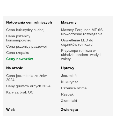
Notowania cen rolniczych
Maszyny
Cena kukurydzy suchej
Massey Ferguson MF 6S.
Nowoczesne rozwiązania
Cena pszenicy
konsumpcyjnej
Oświetlenie LED do
ciągników rolniczych
Cena pszenicy paszowej
Przyczepa rolnicza w
Cena rzepaku
układzie tandem: wady i
Ceny nawozów
zalety
Na czasie
Uprawy
Cena jęczmienia ze żniw
Jęczmień
2024
Kukurydza
Ceny gruntów ornych 2024
Pszenica ozima
Kary za brak OC
Rzepak
Ziemniaki
Wieś
Zwierzęta