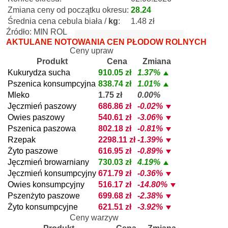
Zmiana ceny od początku okresu:
28.24
Średnia cena cebula biała /
kg
:
1.48 zł
Źródło: MIN ROL
AKTULANE NOTOWANIA CEN PŁODÓW ROLNYCH
Ceny upraw
Produkt
Cena
Zmiana
Kukurydza sucha
910.05 zł
1.37%
Pszenica konsumpcyjna
838.74 zł
1.01%
Mleko
1.75 zł
0.00%
Jęczmień paszowy
686.86 zł
-0.02%
Owies paszowy
540.61 zł
-3.06%
Pszenica paszowa
802.18 zł
-0.81%
Rzepak
2298.11 zł
-1.39%
Żyto paszowe
616.95 zł
-0.89%
Jęczmień browarniany
730.03 zł
4.19%
Jęczmień konsumpcyjny
671.79 zł
-0.36%
Owies konsumpcyjny
516.17 zł
-14.80%
Pszenżyto paszowe
699.68 zł
-2.38%
Żyto konsumpcyjne
621.51 zł
-3.92%
Ceny warzyw