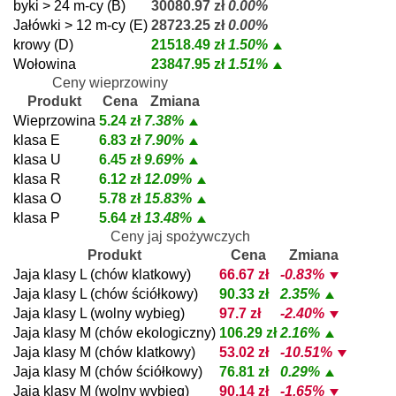
byki > 24 m-cy (B)
30080.97 zł
0.00%
Jałówki > 12 m-cy (E)
28723.25 zł
0.00%
krowy (D)
21518.49 zł
1.50%
Wołowina
23847.95 zł
1.51%
Ceny wieprzowiny
Produkt
Cena
Zmiana
Wieprzowina
5.24 zł
7.38%
klasa E
6.83 zł
7.90%
klasa U
6.45 zł
9.69%
klasa R
6.12 zł
12.09%
klasa O
5.78 zł
15.83%
klasa P
5.64 zł
13.48%
Ceny jaj spożywczych
Produkt
Cena
Zmiana
Jaja klasy L (chów klatkowy)
66.67 zł
-0.83%
Jaja klasy L (chów ściółkowy)
90.33 zł
2.35%
Jaja klasy L (wolny wybieg)
97.7 zł
-2.40%
Jaja klasy M (chów ekologiczny)
106.29 zł
2.16%
Jaja klasy M (chów klatkowy)
53.02 zł
-10.51%
Jaja klasy M (chów ściółkowy)
76.81 zł
0.29%
Jaja klasy M (wolny wybieg)
90.14 zł
-1.65%