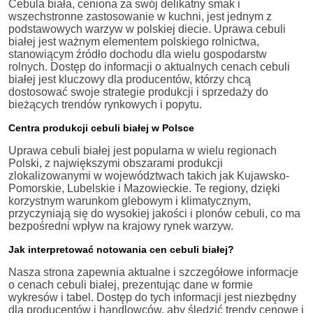
Cebula biała, ceniona za swój delikatny smak i
wszechstronne zastosowanie w kuchni, jest jednym z
podstawowych warzyw w polskiej diecie. Uprawa cebuli
białej jest ważnym elementem polskiego rolnictwa,
stanowiącym źródło dochodu dla wielu gospodarstw
rolnych. Dostęp do informacji o aktualnych cenach cebuli
białej jest kluczowy dla producentów, którzy chcą
dostosować swoje strategie produkcji i sprzedaży do
bieżących trendów rynkowych i popytu.
Centra produkcji cebuli białej w Polsce
Uprawa cebuli białej jest popularna w wielu regionach
Polski, z największymi obszarami produkcji
zlokalizowanymi w województwach takich jak Kujawsko-
Pomorskie, Lubelskie i Mazowieckie. Te regiony, dzięki
korzystnym warunkom glebowym i klimatycznym,
przyczyniają się do wysokiej jakości i plonów cebuli, co ma
bezpośredni wpływ na krajowy rynek warzyw.
Jak interpretować notowania cen cebuli białej?
Nasza strona zapewnia aktualne i szczegółowe informacje
o cenach cebuli białej, prezentując dane w formie
wykresów i tabel. Dostęp do tych informacji jest niezbędny
dla producentów i handlowców, aby śledzić trendy cenowe i