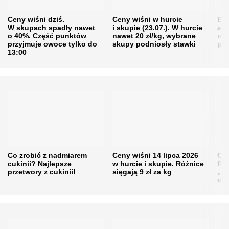
Ceny wiśni dziś.
Ceny wiśni w hurcie
Będ
W skupach spadły nawet
i skupie (23.07.). W hurcie
agr
o 40%. Część punktów
nawet 20 zł/kg, wybrane
rol
przyjmuje owoce tylko do
skupy podniosły stawki
pr
13:00
Co zrobić z nadmiarem
Ceny wiśni 14 lipca 2026
Cen
cukinii? Najlepsze
w hurcie i skupie. Różnice
Rol
przetwory z cukinii!
sięgają 9 zł za kg
„pe
obn