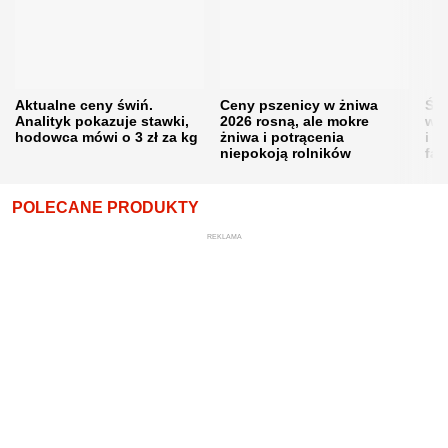
Aktualne ceny świń.
Ceny pszenicy w żniwa
Ści
Analityk pokazuje stawki,
2026 rosną, ale mokre
war
hodowca mówi o 3 zł za kg
żniwa i potrącenia
i w
niepokoją rolników
fał
POLECANE PRODUKTY
REKLAMA