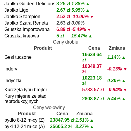
Jabłko Golden Delicious
3.25 zł
1.88%
Jabłko Ligol
2.67 zł
5.95%
Jabłko Szampion
2.52 zł
-10.00%
Jabłko Szara Reneta
2.63 zł
0.00%
Gruszka importowana
6.89 zł
-5.49%
Gruszka krajowa
5 zł
15.47%
Ceny drobiu
Produkt
Cena
Zmiana
16634.64
Gęsi tuczone
1.14%
zł
10349.37
Indory
-0.13%
zł
10223.18
Indyczki
0.30%
zł
Kurczęta typu brojler
5733.57 zł
-0.94%
Kury mięsne ze stad
2808.87 zł
5.44%
reprodukcyjnych
Ceny wołowiny
Produkt
Cena
Zmiana
bydło 8-12 m-cy (Z)
23847.95 zł
1.51%
byki 12-24 m-ce (A)
25605.2 zł
3.27%