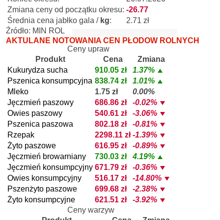
Zmiana ceny od początku okresu:
-26.77
Średnia cena jabłko gala /
kg
:
2.71 zł
Źródło: MIN ROL
AKTULANE NOTOWANIA CEN PŁODÓW ROLNYCH
Ceny upraw
Produkt
Cena
Zmiana
Kukurydza sucha
910.05 zł
1.37%
Pszenica konsumpcyjna
838.74 zł
1.01%
Mleko
1.75 zł
0.00%
Jęczmień paszowy
686.86 zł
-0.02%
Owies paszowy
540.61 zł
-3.06%
Pszenica paszowa
802.18 zł
-0.81%
Rzepak
2298.11 zł
-1.39%
Żyto paszowe
616.95 zł
-0.89%
Jęczmień browarniany
730.03 zł
4.19%
Jęczmień konsumpcyjny
671.79 zł
-0.36%
Owies konsumpcyjny
516.17 zł
-14.80%
Pszenżyto paszowe
699.68 zł
-2.38%
Żyto konsumpcyjne
621.51 zł
-3.92%
Ceny warzyw