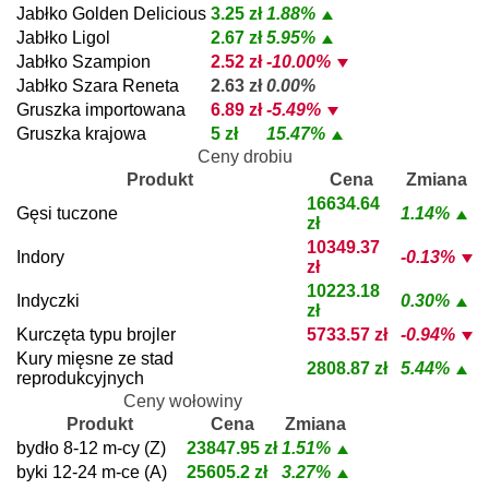
Jabłko Golden Delicious
3.25 zł
1.88%
Jabłko Ligol
2.67 zł
5.95%
Jabłko Szampion
2.52 zł
-10.00%
Jabłko Szara Reneta
2.63 zł
0.00%
Gruszka importowana
6.89 zł
-5.49%
Gruszka krajowa
5 zł
15.47%
Ceny drobiu
Produkt
Cena
Zmiana
16634.64
Gęsi tuczone
1.14%
zł
10349.37
Indory
-0.13%
zł
10223.18
Indyczki
0.30%
zł
Kurczęta typu brojler
5733.57 zł
-0.94%
Kury mięsne ze stad
2808.87 zł
5.44%
reprodukcyjnych
Ceny wołowiny
Produkt
Cena
Zmiana
bydło 8-12 m-cy (Z)
23847.95 zł
1.51%
byki 12-24 m-ce (A)
25605.2 zł
3.27%