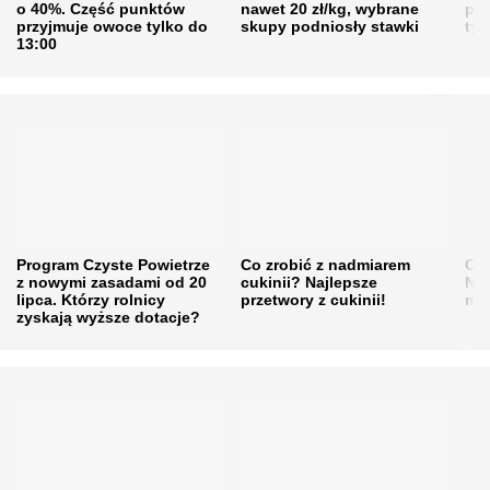
o 40%. Część punktów
nawet 20 zł/kg, wybrane
pra
przyjmuje owoce tylko do
skupy podniosły stawki
tys
13:00
Program Czyste Powietrze
Co zrobić z nadmiarem
Cen
z nowymi zasadami od 20
cukinii? Najlepsze
Naw
lipca. Którzy rolnicy
przetwory z cukinii!
mi
zyskają wyższe dotacje?