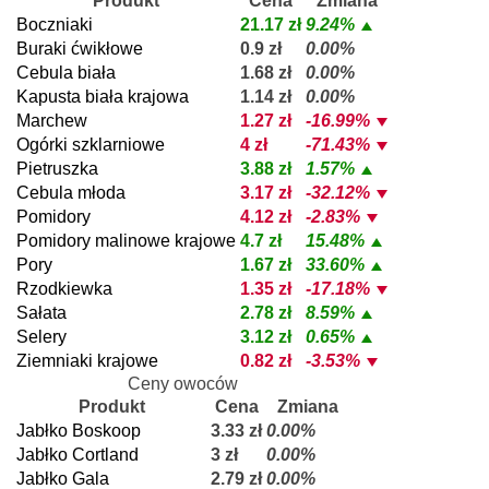
Produkt
Cena
Zmiana
Boczniaki
21.17 zł
9.24%
Buraki ćwikłowe
0.9 zł
0.00%
Cebula biała
1.68 zł
0.00%
Kapusta biała krajowa
1.14 zł
0.00%
Marchew
1.27 zł
-16.99%
Ogórki szklarniowe
4 zł
-71.43%
Pietruszka
3.88 zł
1.57%
Cebula młoda
3.17 zł
-32.12%
Pomidory
4.12 zł
-2.83%
Pomidory malinowe krajowe
4.7 zł
15.48%
Pory
1.67 zł
33.60%
Rzodkiewka
1.35 zł
-17.18%
Sałata
2.78 zł
8.59%
Selery
3.12 zł
0.65%
Ziemniaki krajowe
0.82 zł
-3.53%
Ceny owoców
Produkt
Cena
Zmiana
Jabłko Boskoop
3.33 zł
0.00%
Jabłko Cortland
3 zł
0.00%
Jabłko Gala
2.79 zł
0.00%