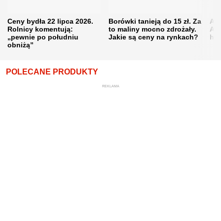
Ceny bydła 22 lipca 2026.
Borówki tanieją do 15 zł. Za
Akt
Rolnicy komentują:
to maliny mocno zdrożały.
Ana
„pewnie po południu
Jakie są ceny na rynkach?
hod
obniżą”
POLECANE PRODUKTY
REKLAMA