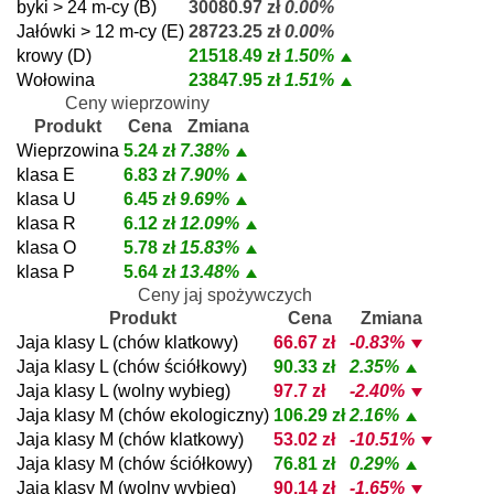
byki > 24 m-cy (B)
30080.97 zł
0.00%
Jałówki > 12 m-cy (E)
28723.25 zł
0.00%
krowy (D)
21518.49 zł
1.50%
Wołowina
23847.95 zł
1.51%
Ceny wieprzowiny
Produkt
Cena
Zmiana
Wieprzowina
5.24 zł
7.38%
klasa E
6.83 zł
7.90%
klasa U
6.45 zł
9.69%
klasa R
6.12 zł
12.09%
klasa O
5.78 zł
15.83%
klasa P
5.64 zł
13.48%
Ceny jaj spożywczych
Produkt
Cena
Zmiana
Jaja klasy L (chów klatkowy)
66.67 zł
-0.83%
Jaja klasy L (chów ściółkowy)
90.33 zł
2.35%
Jaja klasy L (wolny wybieg)
97.7 zł
-2.40%
Jaja klasy M (chów ekologiczny)
106.29 zł
2.16%
Jaja klasy M (chów klatkowy)
53.02 zł
-10.51%
Jaja klasy M (chów ściółkowy)
76.81 zł
0.29%
Jaja klasy M (wolny wybieg)
90.14 zł
-1.65%