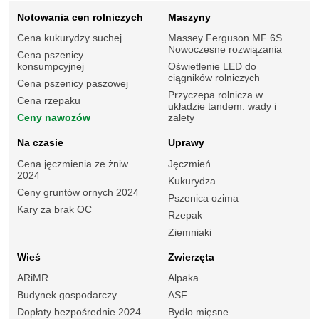
Notowania cen rolniczych
Maszyny
Cena kukurydzy suchej
Massey Ferguson MF 6S.
Nowoczesne rozwiązania
Cena pszenicy
konsumpcyjnej
Oświetlenie LED do
ciągników rolniczych
Cena pszenicy paszowej
Przyczepa rolnicza w
Cena rzepaku
układzie tandem: wady i
Ceny nawozów
zalety
Na czasie
Uprawy
Cena jęczmienia ze żniw
Jęczmień
2024
Kukurydza
Ceny gruntów ornych 2024
Pszenica ozima
Kary za brak OC
Rzepak
Ziemniaki
Wieś
Zwierzęta
ARiMR
Alpaka
Budynek gospodarczy
ASF
Dopłaty bezpośrednie 2024
Bydło mięsne