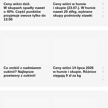
Ceny wiśni dziś.
Ceny wiśni w hurcie
Będ
W skupach spadły nawet
i skupie (23.07.). W hurcie
agr
o 40%. Część punktów
nawet 20 zł/kg, wybrane
rol
przyjmuje owoce tylko do
skupy podniosły stawki
pr
13:00
Co zrobić z nadmiarem
Ceny wiśni 14 lipca 2026
Cen
cukinii? Najlepsze
w hurcie i skupie. Różnice
Rol
przetwory z cukinii!
sięgają 9 zł za kg
„pe
obn