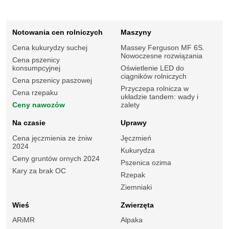
Notowania cen rolniczych
Maszyny
Cena kukurydzy suchej
Massey Ferguson MF 6S.
Nowoczesne rozwiązania
Cena pszenicy
konsumpcyjnej
Oświetlenie LED do
ciągników rolniczych
Cena pszenicy paszowej
Przyczepa rolnicza w
Cena rzepaku
układzie tandem: wady i
Ceny nawozów
zalety
Na czasie
Uprawy
Cena jęczmienia ze żniw
Jęczmień
2024
Kukurydza
Ceny gruntów ornych 2024
Pszenica ozima
Kary za brak OC
Rzepak
Ziemniaki
Wieś
Zwierzęta
ARiMR
Alpaka