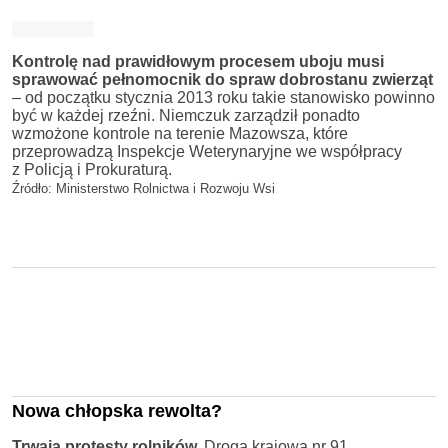
Kontrolę nad prawidłowym procesem uboju musi
sprawować pełnomocnik do spraw dobrostanu zwierząt
– od początku stycznia 2013 roku takie stanowisko powinno
być w każdej rzeźni. Niemczuk zarządził ponadto
wzmożone kontrole na terenie Mazowsza, które
przeprowadzą Inspekcje Weterynaryjne we współpracy
z Policją i Prokuraturą.
Źródło: Ministerstwo Rolnictwa i Rozwoju Wsi
Nowa chłopska rewolta?
Trwają protesty rolników.
Droga krajowa nr 91