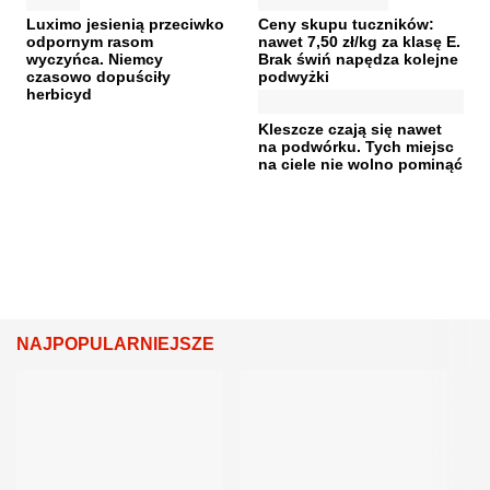
Luximo jesienią przeciwko
Ceny skupu tuczników:
odpornym rasom
nawet 7,50 zł/kg za klasę E.
wyczyńca. Niemcy
Brak świń napędza kolejne
czasowo dopuściły
podwyżki
herbicyd
Kleszcze czają się nawet
na podwórku. Tych miejsc
na ciele nie wolno pominąć
NAJPOPULARNIEJSZE