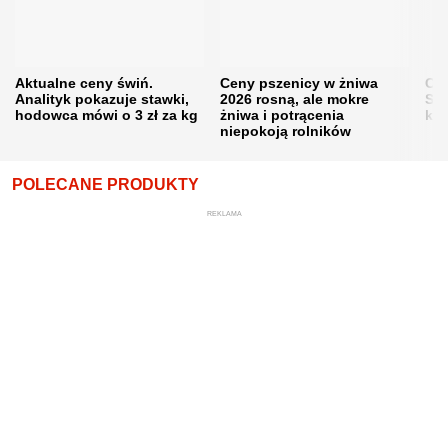
Aktualne ceny świń.
Ceny pszenicy w żniwa
Ce
Analityk pokazuje stawki,
2026 rosną, ale mokre
Sku
hodowca mówi o 3 zł za kg
żniwa i potrącenia
kon
niepokoją rolników
POLECANE PRODUKTY
REKLAMA