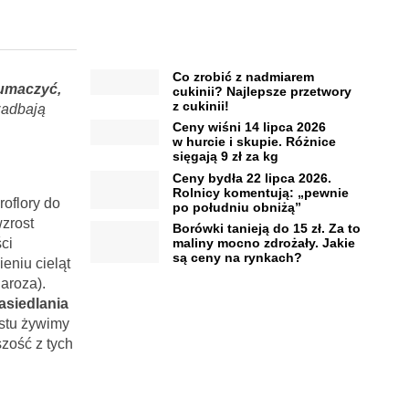
Co zrobić z nadmiarem
łumaczyć,
cukinii? Najlepsze przetwory
z cukinii!
zadbają
Ceny wiśni 14 lipca 2026
w hurcie i skupie. Różnice
sięgają 9 zł za kg
Ceny bydła 22 lipca 2026.
Rolnicy komentują: „pewnie
roflory do
po południu obniżą”
wzrost
Borówki tanieją do 15 zł. Za to
ci
maliny mocno zdrożały. Jakie
są ceny na rynkach?
eniu cieląt
haroza).
asiedlania
ostu żywimy
zość z tych