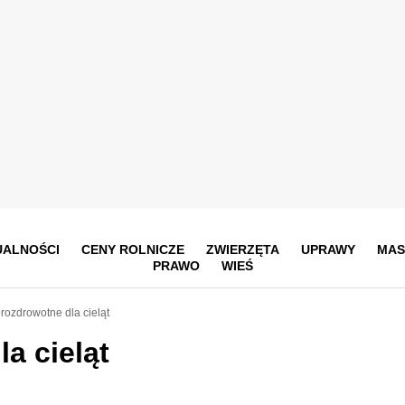
UALNOŚCI
CENY ROLNICZE
ZWIERZĘTA
UPRAWY
MAS
PRAWO
WIEŚ
rozdrowotne dla cieląt
a cieląt