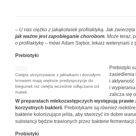
– U nas ciężko z jakąkolwiek profilaktyką. Jak zwierzęta 
jak ważne jest zapobieganie chorobom
. Może teraz,
o profilaktykę –
mówi Adam Siębor, lekarz weterynarii z 
Prebiotyki
Prebiotyki s
zasiedlenia 
Cielęta utrzymywane z jałówkami i dorosłymi
krowami mają większe predyspozycje do
i aktywność 
biegunek niż cielęta wcześnie odłączane od
i wypierania
matek.
zalicza się 
W preparatach mlekozastępczych występują prawie z
korzystnych bakterii
. Prebiotykami są również niektór
bakterie kolonizujące jelita, aby stworzyć im dobre war
substancji będzie trawionych przez bakterie fermentacj
Probiotyki