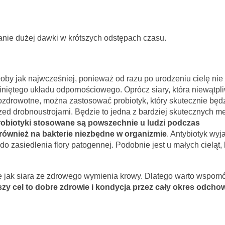
anie dużej dawki w krótszych odstępach czasu.
łoby jak najwcześniej, ponieważ od razu po urodzeniu cielę nie
iniętego układu odpornościowego. Oprócz siary, która niewątpl
ozdrowotne, można zastosować probiotyk, który skutecznie będz
zed drobnoustrojami. Będzie to jedna z bardziej skutecznych m
obiotyki stosowane są powszechnie u ludzi podczas
e również na bakterie niezbędne w organizmie
. Antybiotyk wyj
o zasiedlenia flory patogennej. Podobnie jest u małych cieląt, 
e jak siara ze zdrowego wymienia krowy. Dlatego warto wspom
zy cel to dobre zdrowie i kondycja przez cały okres odchow