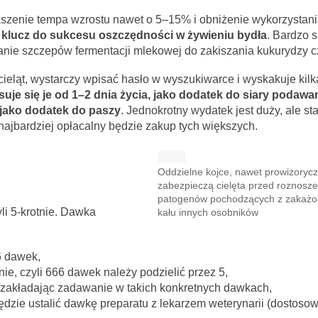
kszenie tempa wzrostu nawet o 5–15% i obniżenie wykorzystan
 klucz do sukcesu oszczędności w żywieniu bydła
. Bardzo 
nie szczepów fermentacji mlekowej do zakiszania kukurydzy c
ieląt, wystarczy wpisać hasło w wyszukiwarce i wyskakuje kilka
suje się je od 1–2 dnia życia, jako dodatek do siary podawa
jako dodatek do paszy
. Jednokrotny wydatek jest duży, ale st
ajbardziej opłacalny będzie zakup tych większych.
g
Oddzielne kojce, nawet prowizoryc
zabezpieczą cielęta przed roznosz
patogenów pochodzących z zakaż
yli 5-krotnie. Dawka
kału innych osobników
6 dawek,
ie, czyli 666 dawek należy podzielić przez 5,
, zakładając zadawanie w takich konkretnych dawkach,
będzie ustalić dawkę preparatu z lekarzem weterynarii (dostosow