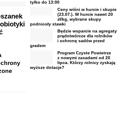
tylko do 13:00
Ceny wiśni w hurcie i skupie
(23.07.). W hurcie nawet 20
eszanek
zł/kg, wybrane skupy
obiotyki
podniosły stawki
ć
Będzie wsparcie na agregaty
prądotwórcze dla rolników
i ochronę sadów przed
gradem
Program Czyste Powietrze
a
z nowymi zasadami od 20
ochrony
lipca. Którzy rolnicy zyskają
wyższe dotacje?
zone