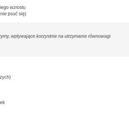
iego wzrostu
nie psuć się)
enzymy, wpływające korzystnie na utrzymanie równowagi
czych)
nek