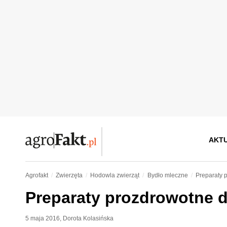
AKT
Agrofakt
Zwierzęta
Hodowla zwierząt
Bydło mleczne
Preparaty p
Preparaty prozdrowotne dl
5 maja 2016
,
Dorota Kolasińska