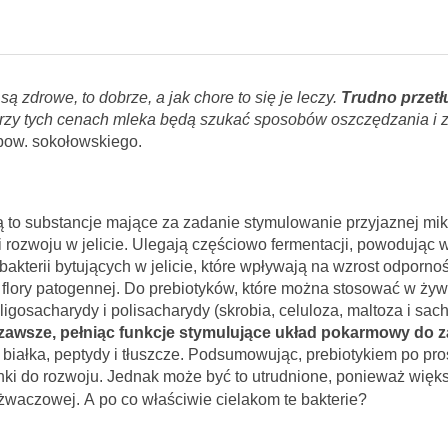
są zdrowe, to dobrze, a jak chore to się je leczy.
Trudno przet
 przy tych cenach mleka będą szukać sposobów oszczędzania i 
pow. sokołowskiego.
ą to substancje mające za zadanie stymulowanie przyjaznej mik
i rozwoju w jelicie. Ulegają częściowo fermentacji, powodując 
bakterii bytujących w jelicie, które wpływają na wzrost odpornoś
 flory patogennej. Do prebiotyków, które można stosować w żywi
oligosacharydy i polisacharydy (skrobia, celuloza, maltoza i sac
awsze, pełniąc funkcje stymulujące układ pokarmowy do z
e białka, peptydy i tłuszcze. Podsumowując, prebiotykiem po pr
unki do rozwoju. Jednak może być to utrudnione, ponieważ więks
i żwaczowej.
A po co właściwie cielakom te bakterie?