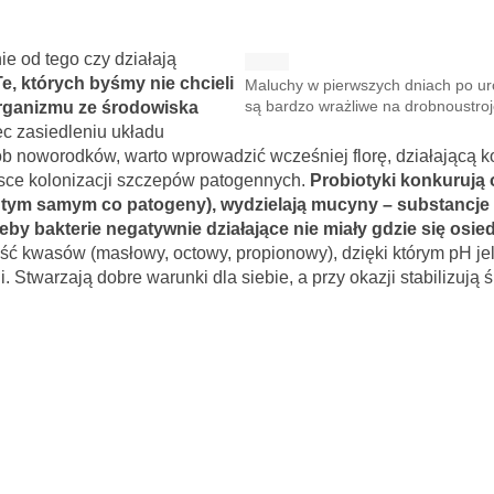
e od tego czy działają
Te, których byśmy nie chcieli
Maluchy w pierwszych dniach po ur
 organizmu ze środowiska
są bardzo wrażliwe na drobnoustroj
ec zasiedleniu układu
 noworodków, warto wprowadzić wcześniej florę, działającą ko
sce kolonizacji szczepów patogennych.
Probiotyki konkurują 
ę tym samym co patogeny), wydzielają mucyny – substancje
eby bakterie negatywnie działające nie miały gdzie się osied
ść kwasów (masłowy, octowy, propionowy), dzięki którym pH jel
. Stwarzają dobre warunki dla siebie, a przy okazji stabilizują