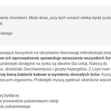
ganie chorobom. Może teraz, przy tych cenach mleka będą szuk
kę
.
wskiego
pływające korzystnie na utrzymanie równowagi mikrobiologicznej
owe ich wprowadzenie spowoduje wzmożenie wszystkich fun
 probiotyki dostępne na rynku są idealne dla cieląt. Należą do
us,
drożdżaki
Saccharomyces
i
grzyby Aspergillus. Z czym nam 
się biorą bakterie kałowe w wymieniu dorosłych krów
. Korz
iejscach organizmu. Probiotyki
muszą spełniać określone warunk
ej bydlęcej
 w przewodzie pokarmowym cieląt
wodu pokarmowego