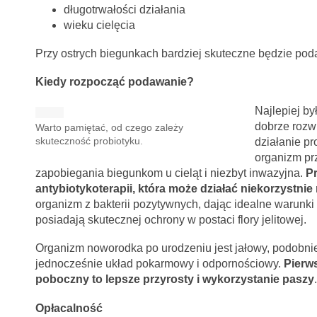
długotrwałości działania
wieku cielęcia
Przy ostrych biegunkach bardziej skuteczne będzie pod
Kiedy rozpocząć podawanie?
Najlepiej by
dobrze rozw
Warto pamiętać, od czego zależy
skuteczność probiotyku.
działanie pr
organizm pr
zapobiegania biegunkom u cieląt i niezbyt inwazyjna.
Pr
antybiotykoterapii, która może działać niekorzystni
organizm z bakterii pozytywnych, dając idealne warunki d
posiadają skutecznej ochrony w postaci flory jelitowej.
Organizm noworodka po urodzeniu jest jałowy, podobni
jednocześnie układ pokarmowy i odpornościowy.
Pierws
poboczny to lepsze przyrosty i wykorzystanie paszy
.
Opłacalność