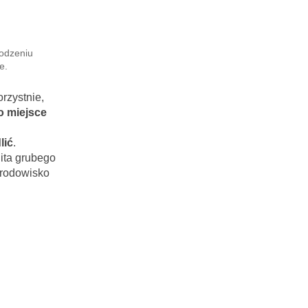
odzeniu
e.
rzystnie,
o miejsce
lić
.
ita grubego
 środowisko