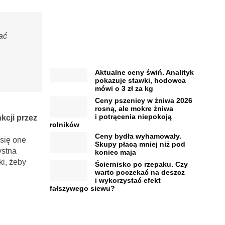
ać
Aktualne ceny świń. Analityk
pokazuje stawki, hodowca
mówi o 3 zł za kg
Ceny pszenicy w żniwa 2026
rosną, ale mokre żniwa
i potrącenia niepokoją
kcji przez
rolników
Ceny bydła wyhamowały.
się one
Skupy płacą mniej niż pod
ystna
koniec maja
i, żeby
Ściernisko po rzepaku. Czy
warto poczekać na deszcz
i wykorzystać efekt
fałszywego siewu?