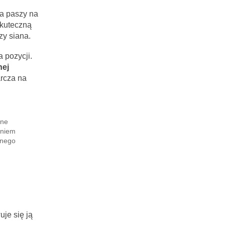
ia paszy na
skuteczną
zy siana.
 pozycji.
nej
arcza na
zne
eniem
onego
uje się ją