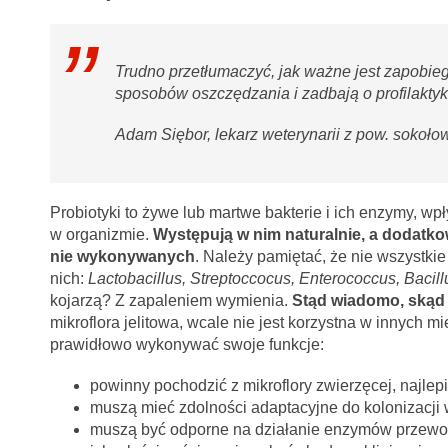
Trudno przetłumaczyć, jak ważne jest zapobie
sposobów oszczędzania i zadbają o profilakty
Adam Siębor, lekarz weterynarii z pow. sokoło
Probiotyki to żywe lub martwe bakterie i ich enzymy, w
w organizmie.
Występują w nim naturalnie, a dodatk
nie wykonywanych
. Należy pamiętać, że nie wszystkie
nich:
Lactobacillus, Streptoccocus, Enterococcus, Bacill
kojarzą? Z zapaleniem wymienia.
Stąd wiadomo, skąd 
mikroflora jelitowa, wcale nie jest korzystna w innych m
prawidłowo wykonywać swoje funkcje:
powinny pochodzić z mikroflory zwierzęcej, najlepi
muszą mieć zdolności adaptacyjne do kolonizacji
muszą być odporne na działanie enzymów prze