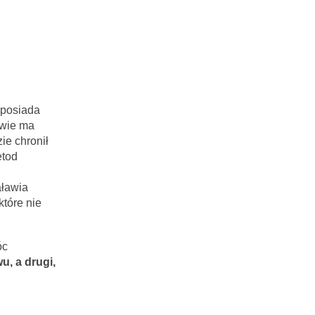
 posiada
iwie ma
ie chronił
etod
aławia
które nie
óc
u, a drugi,