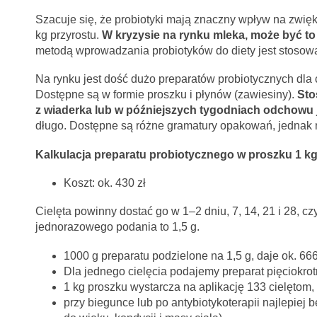
Szacuje się, że probiotyki mają znaczny wpływ na zwię
kg przyrostu.
W kryzysie na rynku mleka, może być to
metodą wprowadzania probiotyków do diety jest stosowa
Na rynku jest dość dużo preparatów probiotycznych dla c
Dostępne są w formie proszku i płynów (zawiesiny).
Sto
z wiaderka lub w późniejszych tygodniach odchowu 
długo. Dostępne są różne gramatury opakowań, jednak n
Kalkulacja preparatu probiotycznego w proszku 1 k
Koszt: ok. 430 zł
Cielęta powinny dostać go w 1–2 dniu, 7, 14, 21 i 28, cz
jednorazowego podania to 1,5 g.
1000 g preparatu podzielone na 1,5 g, daje ok. 66
Dla jednego cielęcia podajemy preparat pięciokrotn
1 kg proszku wystarcza na aplikację 133 cielętom
przy biegunce lub po antybiotykoterapii najlepiej 