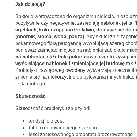
Jak działają?
Bakterie wprowadzone do organizmu cielęcia, niezależni
pozytywnie czy negatywnie, zasiedlają nabłonek jelita.
w jelitach, kolonizują bardzo łatwo, dostając się do
(obornik, słoma, woda, pasza)
. Aby skutecznie zapobi
pokarmowego florą patogenną wywołującą szereg chorób
ponieważ zajmując miejsce na nabłonku zablokuje miej
na nabłonku, składniki pokarmowe (często żywią si
wyścielające nabłonek i zmieniające jej budowę tak ż
Probiotyki trawiąc węglowodany wytwarzają znaczną ilo
zmienia się na niekorzystne do bytowania innych bakterii
jelita grubego.
Skuteczność
Skuteczność probiotyku zależy od:
kondycji cielęcia
doboru odpowiedniego szczepu
ilości zastosowanego preparatu prozdrowotnego