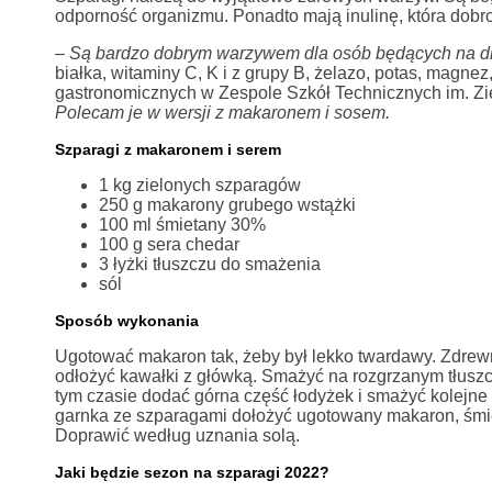
odporność organizmu. Ponadto mają inulinę, która dob
–
Są bardzo dobrym warzywem dla osób będących na die
białka, witaminy C, K i z grupy B, żelazo, potas, magne
gastronomicznych w Zespole Szkół Technicznych im. Z
Polecam je w wersji z makaronem i sosem.
Szparagi z makaronem i serem
1 kg zielonych szparagów
250 g makarony grubego wstążki
100 ml śmietany 30%
100 g sera chedar
3 łyżki tłuszczu do smażenia
sól
Sposób wykonania
Ugotować makaron tak, żeby był lekko twardawy. Zdrewni
odłożyć kawałki z główką. Smażyć na rozgrzanym tłuszc
tym czasie dodać górna część łodyżek i smażyć kolejne 
garnka ze szparagami dołożyć ugotowany makaron, śmiet
Doprawić według uznania solą.
Jaki będzie sezon na szparagi 2022?