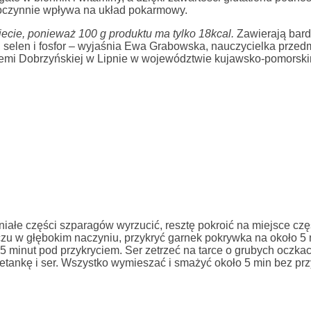
roczynnie wpływa na układ pokarmowy.
cie, ponieważ 100 g produktu ma tylko 18kcal.
Zawierają bard
z, selen i fosfor – wyjaśnia Ewa Grabowska, nauczycielka prze
iemi Dobrzyńskiej w Lipnie w województwie kujawsko-pomorski
ałe części szparagów wyrzucić, resztę pokroić na miejsce częś
zu w głębokim naczyniu, przykryć garnek pokrywka na około 5 
5 minut pod przykryciem. Ser zetrzeć na tarce o grubych oczka
ankę i ser. Wszystko wymieszać i smażyć około 5 min bez prz