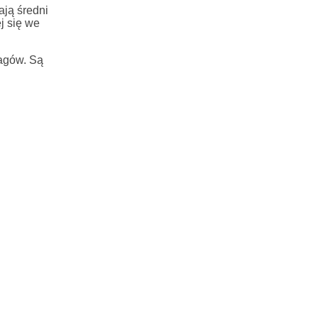
ają średni
j się we
ragów. Są