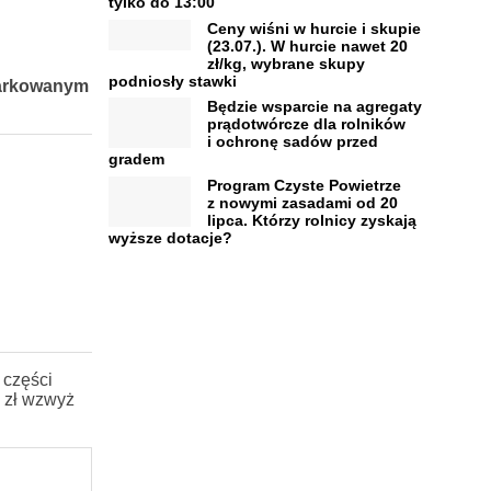
tylko do 13:00
Ceny wiśni w hurcie i skupie
(23.07.). W hurcie nawet 20
zł/kg, wybrane skupy
podniosły stawki
miarkowanym
Będzie wsparcie na agregaty
prądotwórcze dla rolników
i ochronę sadów przed
gradem
Program Czyste Powietrze
z nowymi zasadami od 20
lipca. Którzy rolnicy zyskają
wyższe dotacje?
 części
8 zł wzwyż