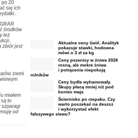
 po 20
ać się ich
ydatki.
e AGRAR
ść środków
y też
kcji.
Aktualne ceny świń. Analityk
zbiór jest
pokazuje stawki, hodowca
mówi o 3 zł za kg
Ceny pszenicy w żniwa 2026
rosną, ale mokre żniwa
i potrącenia niepokoją
tarów ziemi
rolników
łowiowym
Ceny bydła wyhamowały.
Skupy płacą mniej niż pod
koniec maja
ju miałem
Ściernisko po rzepaku. Czy
są to
warto poczekać na deszcz
 szparagi
i wykorzystać efekt
zymuję od
fałszywego siewu?