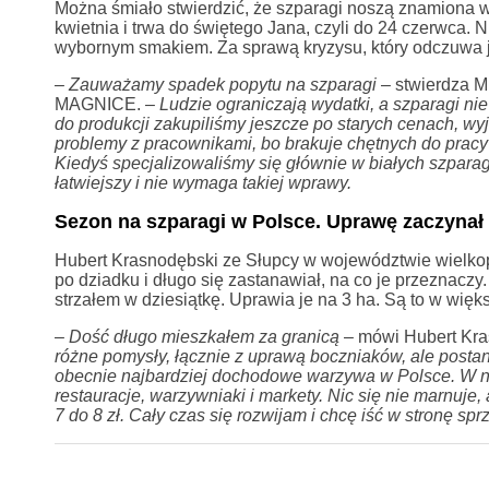
Można śmiało stwierdzić, że szparagi noszą znamiona w
kwietnia i trwa do świętego Jana, czyli do 24 czerwca. N
wybornym smakiem. Za sprawą kryzysu, który odczuwa j
– Zauważamy spadek popytu na szparagi
– stwierdza M
MAGNICE. –
Ludzie ograniczają wydatki, a szparagi nie
do produkcji zakupiliśmy jeszcze po starych cenach, wy
problemy z pracownikami, bo brakuje chętnych do pracy p
Kiedyś specjalizowaliśmy się głównie w białych szparaga
łatwiejszy i nie wymaga takiej wprawy.
Sezon na szparagi w Polsce. Uprawę zaczynał 
Hubert Krasnodębski ze Słupcy w województwie wielkopo
po dziadku i długo się zastanawiał, na co je przeznacz
strzałem w dziesiątkę. Uprawia je na 3 ha. Są to w więks
–
Dość długo mieszkałem za granicą
– mówi Hubert Kra
różne pomysły, łącznie z uprawą boczniaków, ale posta
obecnie najbardziej dochodowe warzywa w Polsce. W naj
restauracje, warzywniaki i markety. Nic się nie marnuj
7 do 8 zł. Cały czas się rozwijam i chcę iść w stronę spr