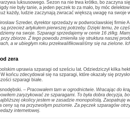
arzywa luksusowego. Sezon na nie trwa krótko, bo zaczyna się
igdy nie były tanie, a jeden pęczek to za mało, by móc delektow
uż każdy, ludzie zaczynają zwracać większą uwagę na swoje w
irosław Szreder, dyrektor sprzedaży w podwrocławskiej firmi
 są przecież artykułem pierwszej potrzeby. Dzięki temu, że czę
jdziemy na swoje. Szparagi sprzedajemy w cenie 16 zł/kg. Mam
rzy zbiorze. Z tego powodu zmieniła się struktura naszej produ
ch, a w ubiegłym roku przekwalifikowaliśmy się na zielone. Ich 
od zera
lskim uprawia szparagi od sześciu lat. Odziedziczył kilka hek
y. W końcu zdecydował się na szparagi, które okazały się przys
zości szparagi białe.
snodębski. –
Pracowałem tam w ogrodnictwie. Wracając do kra
nowiłem zaryzykować ze szparagami. To była dobra decyzja, bo 
bliższej okolicy jestem w zasadzie monopolistą. Zaopatruję w
e, a ceny są na przyzwoitym poziomie. Za pęczek szparagów otr
zedaży internetowej.