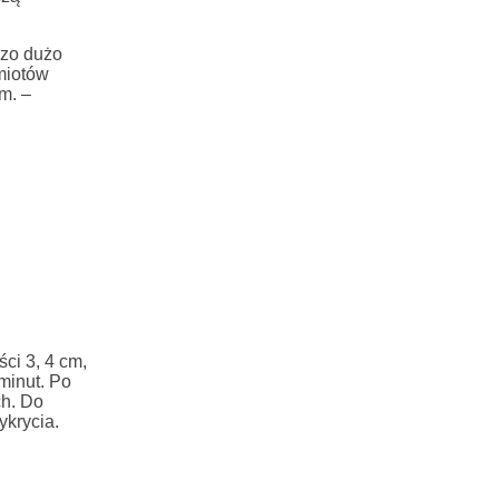
zo dużo
dmiotów
m. –
ci 3, 4 cm,
minut. Po
ch. Do
ykrycia.