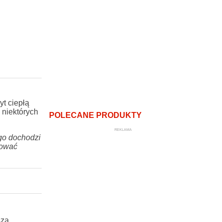
yt ciepłą
 niektórych
POLECANE PRODUKTY
REKLAMA
ego dochodzi
zować
szą