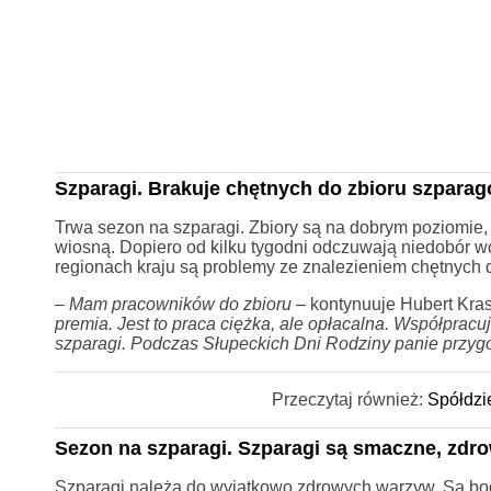
Szparagi. Brakuje chętnych do zbioru szpara
Trwa sezon na szparagi. Zbiory są na dobrym poziomie, 
wiosną. Dopiero od kilku tygodni odczuwają niedobór w
regionach kraju są problemy ze znalezieniem chętnych d
–
Mam pracowników do zbioru
– kontynuuje Hubert Kra
premia. Jest to praca ciężka, ale opłacalna. Współpra
szparagi. Podczas Słupeckich Dni Rodziny panie przygo
Przeczytaj również:
Spółdzi
Sezon na szparagi. Szparagi są smaczne, zdro
Szparagi należą do wyjątkowo zdrowych warzyw. Są boga