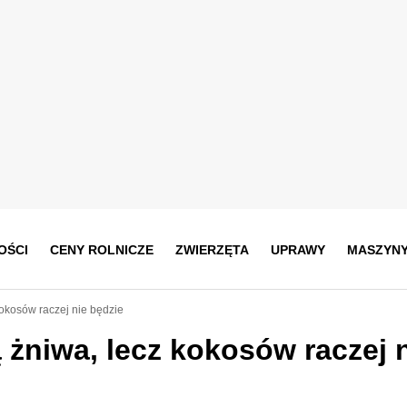
OŚCI
CENY ROLNICZE
ZWIERZĘTA
UPRAWY
MASZYN
kokosów raczej nie będzie
 żniwa, lecz kokosów raczej 