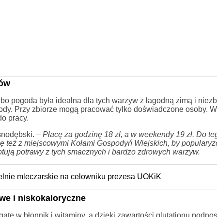
gów
bo pogoda była idealna dla tych warzyw z łagodną zimą i niezb
ody. Przy zbiorze mogą pracować tylko doświadczone osoby. W
o pracy.
snodębski. –
Płacę za godzinę 18 zł, a w weekendy 19 zł. Do t
cuję też z miejscowymi Kołami Gospodyń Wiejskich, by populary
tują potrawy z tych smacznych i bardzo zdrowych warzyw.
elnie mleczarskie na celowniku prezesa UOKiK
we i niskokaloryczne
te w błonnik i witaminy, a dzięki zawartości glutationu podno