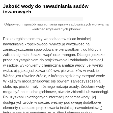
Jakość wody do nawadniania sadów
towarowych
Odpowiedni sposób nawadniania upraw sadowniczych wpływa na
wielkość uzyskiwanych plonów.
Poszczególne elementy wchodzące w skład instalacji
nawadniania kropelkowego, wykazują wrażliwość na
zanieczyszczenia spowodowane pierwiastkami, do których
zalicza się m.in. żelazo, wapń oraz mangan. Dlatego, jeszcze
przed przystąpieniem do projektowania i zakładania instalacji
w sadzie, wykonujemy
chemiczną analizę wody
. Jej wyniki
wskazują, jaka jest zawartość ww. pierwiastków w wodzie.
Ważne jest również źródło, z którego będziemy czerpać wodę.
W każdym mogą znajdować się bowiem zanieczyszczenia
stałe, np. piaski, muły i różnego rodzaju osady. Źródłami wody
mogą być np. studnie głębinowe, otwarte zbiorniki lub wodociągi.
Po uzyskaniu niezbędnych informacji na temat wody i jej
dostępnych źródeł w sadzie, weźmy pod uwagę dodatkowe
elementy (na etapie projektowania instalacji nawodnieniowej),
które mogą być przydatne, m.in. filtry i różnego rodzaju