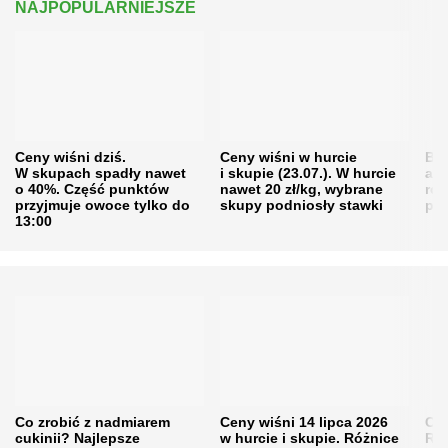
NAJPOPULARNIEJSZE
Ceny wiśni dziś.
Ceny wiśni w hurcie
Będ
W skupach spadły nawet
i skupie (23.07.). W hurcie
agr
o 40%. Część punktów
nawet 20 zł/kg, wybrane
rol
przyjmuje owoce tylko do
skupy podniosły stawki
pr
13:00
Co zrobić z nadmiarem
Ceny wiśni 14 lipca 2026
Cen
cukinii? Najlepsze
w hurcie i skupie. Różnice
Rol