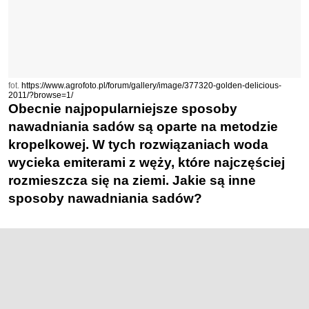
fot.
https://www.agrofoto.pl/forum/gallery/image/377320-golden-delicious-
2011/?browse=1/
Obecnie najpopularniejsze sposoby
nawadniania sadów są oparte na metodzie
kropelkowej. W tych rozwiązaniach woda
wycieka emiterami z węży, które najczęściej
rozmieszcza się na ziemi. Jakie są inne
sposoby nawadniania sadów?