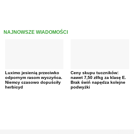
NAJNOWSZE WIADOMOŚCI
Luximo jesienią przeciwko
Ceny skupu tuczników:
odpornym rasom wyczyńca.
nawet 7,50 zł/kg za klasę E.
Niemcy czasowo dopuściły
Brak świń napędza kolejne
herbicyd
podwyżki