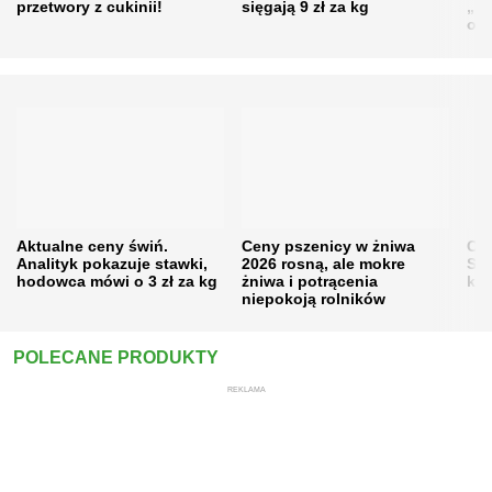
przetwory z cukinii!
sięgają 9 zł za kg
„pe
obn
Aktualne ceny świń.
Ceny pszenicy w żniwa
Ce
Analityk pokazuje stawki,
2026 rosną, ale mokre
Sku
hodowca mówi o 3 zł za kg
żniwa i potrącenia
kon
niepokoją rolników
POLECANE PRODUKTY
REKLAMA