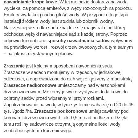
nawadnianie kropelkowe
. W tej metodzie dostarczana woda
wycieka, za pomocą emiterów, z węży rozłożonych na podłożu.
Emitery wydatkują nadaną ilość wody. W przypadku tego typu
instalacji źródłem wody jest studnia lub zbiornik wodny.
Najczęściej w środku sadu znajduje się magistrala, od której
odchodzą wężyki nawadniające sad z każdej strony. Poprzez
odpowiednio dobrane
sposoby nawadniania sadów
wpływamy
na prawidłowy wzrost i rozwój drzew owocowych, a tym samym
– na jakość uzyskiwanych plonów.
Zraszanie
jest kolejnym sposobem nawodnienia sadu.
Zraszacze w sadach montujemy w rzędach, w jednakowej
odległości, a doprowadzone do nich węże łączymy z magistralą.
Zraszacze nadkoronowe
umieszczamy nad wierzchołkami
drzew owocowym. Możemy je wykorzystywać dodatkowo do
ochrony sadów przed wiosennymi przymrozkami.
Zapotrzebowanie na wodę w tym systemie waha się od 20 do 45
tys. l/godz./ha.
Zraszacze podkoronowe
umiejscawiamy pod
koronami drzew owocowych, ok. 0,5 m nad podłożem. Dzięki
temu rośliny sadownicze otrzymują optymalne ilości wody
w obrębie systemu korzeniowego.