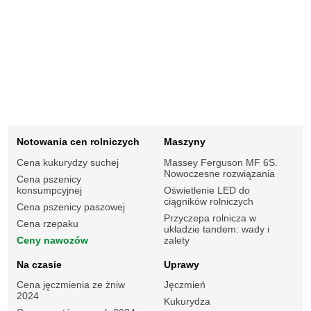
Notowania cen rolniczych
Maszyny
Cena kukurydzy suchej
Massey Ferguson MF 6S.
Nowoczesne rozwiązania
Cena pszenicy
konsumpcyjnej
Oświetlenie LED do
ciągników rolniczych
Cena pszenicy paszowej
Przyczepa rolnicza w
Cena rzepaku
układzie tandem: wady i
Ceny nawozów
zalety
Na czasie
Uprawy
Cena jęczmienia ze żniw
Jęczmień
2024
Kukurydza