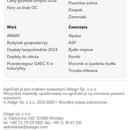
Ceny gruntów ornych 2024
Pszenica ozima
Kary za brak OC
Rzepak
Ziemniaki
Wieś
Zwierzęta
ARiMR
Alpaka
Budynek gospodarczy
ASF
Dopłaty bezpośrednie 2024
Bydło mięsne
Dopłaty do zboża
Kurnik
Przestrzegasz GAEC 6 w
Mocznik w żywieniu bydła
kukurydzy
Trzoda chlewna
AgroFakt.pl jest znakiem towarowym
Adagri Sp. z o.o.
Wszystkie materiały opublikowane na agroFakt.pl są chronione prawami
autorskimi
© Adagri Sp. z o.o. 2010-2026 r. Wszelkie prawa zastrzeżone.
Adagri sp. z o.o.
ul. Fabryczna 14D, 53-609 Wrocław
tel.
+48 71 79 20 690
, fax. +48 71 34 97 335
sekretariat@adagri.com