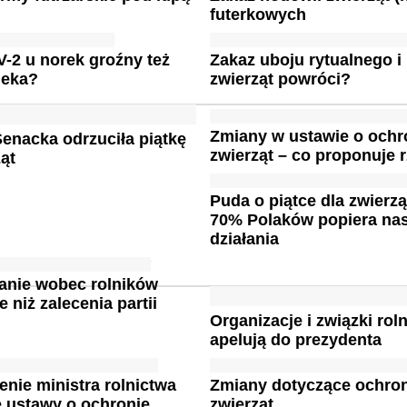
futerkowych
-2 u norek groźny też
Zakaz uboju rytualnego i 
ieka?
zwierząt powróci?
Zmiany w ustawie o ochr
enacka odrzuciła piątkę
zwierząt – co proponuje 
ząt
Puda o piątce dla zwierz
70% Polaków popiera na
działania
anie wobec rolników
 niż zalecenia partii
Organizacje i związki rol
apelują do prezydenta
nie ministra rolnictwa
Zmiany dotyczące ochro
 ustawy o ochronie
zwierząt