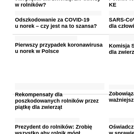
w rolników?
KE
Odszkodowanie za COVID-19
SARS-CoV
u norek – czy jest na to szansa?
dla człow
Pierwszy przypadek koronawirusa
Komisja S
u norek w Polsce
dla zwier
Zobowiąz
Rekompensaty dla
ważniejsze
poszkodowanych rolników przez
piątkę dla zwierząt
Prezydent do rolników: Zrobię
Oświadcze
wszystko aby rolnik mógł
w sprawie