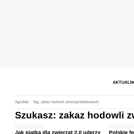
AKTUALN
Agrofakt
Tag: zakaz hodowli zwierząt futerkowych
Szukasz: zakaz hodowli z
Jak piątka dla zwierząt 2.0 uderzy
Polskie f