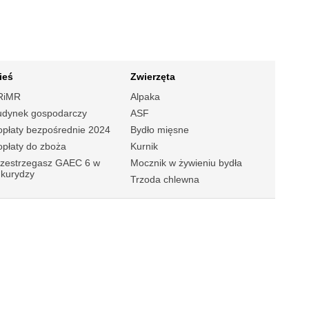
ieś
Zwierzęta
RiMR
Alpaka
udynek gospodarczy
ASF
płaty bezpośrednie 2024
Bydło mięsne
płaty do zboża
Kurnik
rzestrzegasz GAEC 6 w
Mocznik w żywieniu bydła
ukurydzy
Trzoda chlewna