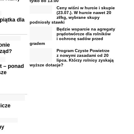
tylko do 13:00
Ceny wiśni w hurcie i skupie
(23.07.). W hurcie nawet 20
zł/kg, wybrane skupy
piątka dla
podniosły stawki
Będzie wsparcie na agregaty
prądotwórcze dla rolników
i ochronę sadów przed
gradem
onie
Program Czyste Powietrze
rząd?
z nowymi zasadami od 20
lipca. Którzy rolnicy zyskają
wyższe dotacje?
ąt – ponad
sze
nicze
ny