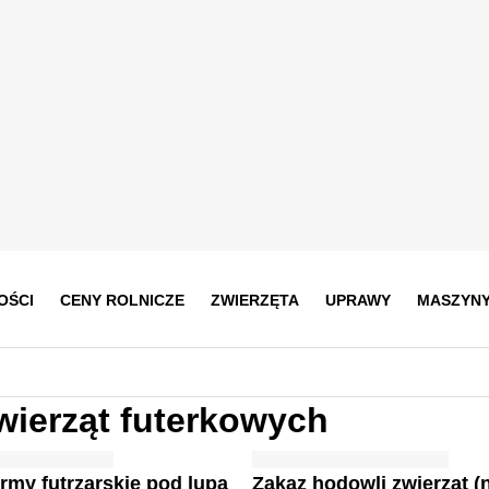
OŚCI
CENY ROLNICZE
ZWIERZĘTA
UPRAWY
MASZYN
wierząt futerkowych
ermy futrzarskie pod lupą
Zakaz hodowli zwierząt (n