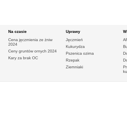
Na czasie
Uprawy
W
Cena jęczmienia ze żniw
Jęczmień
A
2024
Kukurydza
B
Ceny gruntów ornych 2024
Pszenica ozima
Do
Kary za brak OC
Rzepak
Do
Ziemniaki
P
k