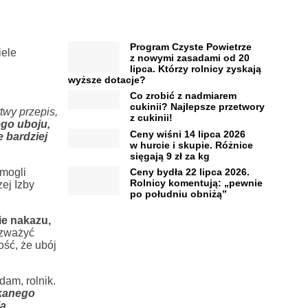
Program Czyste Powietrze
iele
z nowymi zasadami od 20
lipca. Którzy rolnicy zyskają
wyższe dotacje?
Co zrobić z nadmiarem
cukinii? Najlepsze przetwory
twy przepis,
z cukinii!
go uboju,
Ceny wiśni 14 lipca 2026
 bardziej
w hurcie i skupie. Różnice
sięgają 9 zł za kg
 mogli
Ceny bydła 22 lipca 2026.
Rolnicy komentują: „pewnie
ej Izby
po południu obniżą”
ie nakazu,
ozważyć
ść, że ubój
am, rolnik.
kanego
ia
.