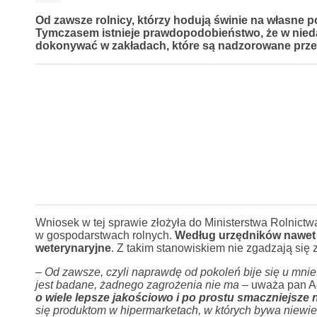
Od zawsze rolnicy, którzy hodują świnie na własne 
Tymczasem istnieje prawdopodobieństwo, że w niedal
dokonywać w zakładach, które są nadzorowane przez
Wniosek w tej sprawie złożyła do Ministerstwa Rolnict
w gospodarstwach rolnych.
Według urzędników nawet 
weterynaryjne
. Z takim stanowiskiem nie zgadzają się 
– Od zawsze, czyli naprawdę od pokoleń bije się u mnie 
jest badane, żadnego zagrożenia nie ma
– uważa pan A
o wiele lepsze jakościowo i po prostu smaczniejsze n
się produktom w hipermarketach, w których bywa niewi