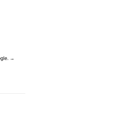
gle.
→