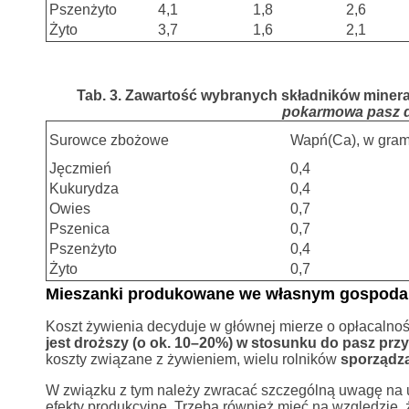
Pszenżyto
4,1
1,8
2,6
Żyto
3,7
1,6
2,1
Tab. 3. Zawartość wybranych składników mineral
pokarmowa pasz d
Surowce zbożowe
Wapń(Ca), w gra
Jęczmień
0,4
Kukurydza
0,4
Owies
0,7
Pszenica
0,7
Pszenżyto
0,4
Żyto
0,7
Mieszanki produkowane we własnym gospoda
Koszt żywienia decyduje w głównej mierze o opłacalno
jest droższy (o ok. 10–20%) w stosunku do pasz p
koszty związane z żywieniem, wielu rolników
sporządza
W związku z tym należy zwracać szczególną uwagę na 
efekty produkcyjne. Trzeba również mieć na względzie,