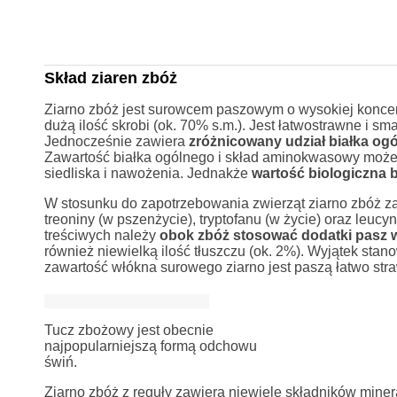
Skład ziaren zbóż
Ziarno zbóż jest surowcem paszowym o wysokiej koncent
dużą ilość skrobi (ok. 70% s.m.). Jest łatwostrawne i s
Jednocześnie zawiera
zróżnicowany udział białka og
Zawartość białka ogólnego i skład aminokwasowy może 
siedliska i nawożenia. Jednakże
wartość biologiczna bi
W stosunku do zapotrzebowania zwierząt ziarno zbóż za
treoniny (w pszenżycie), tryptofanu (w życie) oraz leuc
treściwych należy
obok zbóż stosować dodatki pasz 
również niewielką ilość tłuszczu (ok. 2%). Wyjątek stan
zawartość włókna surowego ziarno jest paszą łatwo st
Tucz zbożowy jest obecnie
najpopularniejszą formą odchowu
świń.
Ziarno zbóż z reguły zawiera niewiele składników miner