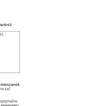
wartość
r),
 mieszanek
niczać
 optymalne
o programu