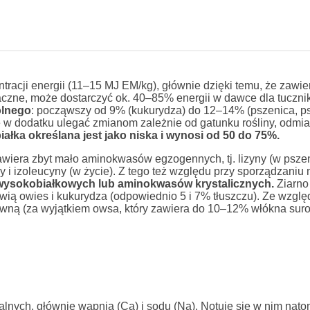
racji energii (11–15 MJ EM/kg), głównie dzięki temu, że zawie
maczne, może dostarczyć ok. 40–85% energii w dawce dla tuczni
ólnego
: począwszy od 9% (kukurydza) do 12–14% (pszenica, ps
w dodatku ulegać zmianom zależnie od gatunku rośliny, odmia
ałka określana jest jako niska i wynosi od 50 do 75%.
wiera zbyt mało aminokwasów egzogennych, tj. lizyny (w pszen
yny i izoleucyny (w życie). Z tego też względu przy sporządzani
wysokobiałkowych lub aminokwasów krystalicznych.
Ziarno
owią owies i kukurydza (odpowiednio 5 i 7% tłuszczu). Ze wzglę
rawną (za wyjątkiem owsa, który zawiera do 10–12% włókna sur
alnych, głównie wapnia (Ca) i sodu (Na). Notuje się w nim nato