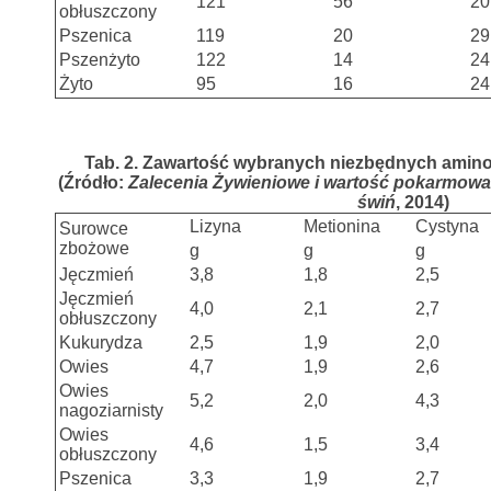
121
56
20
obłuszczony
Pszenica
119
20
29
Pszenżyto
122
14
24
Żyto
95
16
24
Tab. 2. Zawartość wybranych niezbędnych amino
(Źródło:
Zalecenia Żywieniowe i wartość pokarmowa 
świń
, 2014)
Lizyna
Metionina
Cystyna
Surowce
zbożowe
g
g
g
Jęczmień
3,8
1,8
2,5
Jęczmień
4,0
2,1
2,7
obłuszczony
Kukurydza
2,5
1,9
2,0
Owies
4,7
1,9
2,6
Owies
5,2
2,0
4,3
nagoziarnisty
Owies
4,6
1,5
3,4
obłuszczony
Pszenica
3,3
1,9
2,7