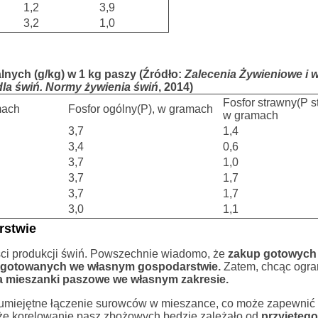
1,2
3,9
3,2
1,0
nych (g/kg) w 1 kg paszy (Źródło:
Zalecenia Żywieniowe i 
la świń. Normy żywienia świń
, 2014)
Fosfor strawny(P st
mach
Fosfor ogólny(P), w gramach
w gramach
3,7
1,4
3,4
0,6
3,7
1,0
3,7
1,7
3,7
1,7
3,0
1,1
rstwie
ści produkcji świń. Powszechnie wiadomo, że
zakup gotowych
rzygotowanych we własnym gospodarstwie.
Zatem, chcąc ogra
 mieszanki paszowe we własnym zakresie.
umiejętne łączenie surowców w mieszance, co może zapewnić
 że korelowanie pasz zbożowych będzie zależało od
przyjęteg