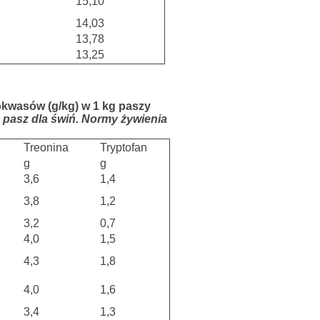
15,10
14,03
13,78
13,25
kwasów (g/kg) w 1 kg paszy
pasz dla świń. Normy żywienia
Treonina
Tryptofan
g
g
3,6
1,4
3,8
1,2
3,2
0,7
4,0
1,5
4,3
1,8
4,0
1,6
3,4
1,3