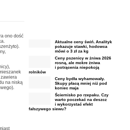
ra ono dość
ka.
Aktualne ceny świń. Analityk
zenżyto).
pokazuje stawki, hodowca
mówi o 3 zł za kg
ny,
Ceny pszenicy w żniwa 2026
rosną, ale mokre żniwa
icy),
i potrącenia niepokoją
u mieszanek
rolników
 zawiera
Ceny bydła wyhamowały.
du na niską
Skupy płacą mniej niż pod
owego).
koniec maja
Ściernisko po rzepaku. Czy
warto poczekać na deszcz
i wykorzystać efekt
fałszywego siewu?
miast