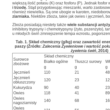
większą ilość potasu (K) oraz fosforu (P). Jednak fosfor
i trzodę.
Stąd przygotowując mieszanki, warto zastosow
również niewielka. Są one ubogie w karoten, niedoboro
ziarniaka.
Niektóre zboża, takie jak owies i jęczmień, b
Zboża posiadają niestety także
wiele substancji antyż
inhibitory trypsyny i chemotrypsyny (żyto, pszenżyto), 
u młodych świń zmniejszenie tempa wzrostu, pogorszen
Tab. 1. Skład chemiczny (g/kg) oraz zawartość ener
paszy (Źródło:
Zalecenia Żywieniowe i wartość po
żywienia świń
, 2014)
Skład chemiczny
Surowce
Białko ogólne
Tłuszcz surowy
Wł
zbożowe
g
g
g
Jęczmień
110
21
48
Jęczmień
120
23
12
obłuszczony
Kukurydza
90
40
23
Owies
118
41
89
Owies
140
68
16
nagoziarnisty
Owies