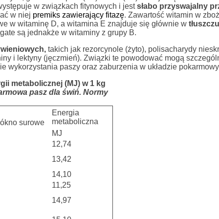
 występuje w związkach fitynowych i jest
słabo przyswajalny pr
ać w niej
premiks zawierający fitazę
. Zawartość witamin w zboż
we w witaminę D, a witamina E znajduje się głównie w
tłuszcz
ogate są jednakże w witaminy z grupy B.
ywieniowych,
takich jak rezorcynole (żyto), polisacharydy niesk
taniny i lektyny (jęczmień). Związki te powodować mogą szczegól
ie wykorzystania paszy oraz zaburzenia w układzie pokarmowy
gii metabolicznej (MJ) w 1 kg
karmowa pasz dla świń. Normy
Energia
metaboliczna
ókno surowe
MJ
12,74
13,42
14,10
11,25
14,97