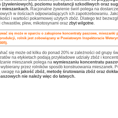
h (żywieniowych), poziomu substancji szkodliwych oraz s
w mieszankach.
Racjonalne żywienie świń polega na dostarcze
owych w ilościach odpowiadających ich zapotrzebowaniu. Jak
ości i wartości pokarmowej użytych zbóż. Dlatego też bezwzg
 chwastów, plew, mikotosynami oraz
zbyt wilgotne
.
ać się może w oparciu o zakupione koncentraty paszowe, mieszanki p
rodukcji, rolnik jest zobowiązany w Powiatowym Inspektoracie Weteryn
005).
ać się może od kilku do ponad 20% w zależności od grupy świ
ratów na etykietach podają przykładowe udziały zbóż i koncent
dzanie mieszanek polega na
wymieszaniu koncentratu paszo
iej wybierany przez rolników sposób konstruowania mieszanek. 
ą uwagę na
jakość zbóż, metodę śrutowania zbóż oraz dokł
aszowych nie należy więc do łatwych.