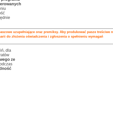
ugerowanych
niu
ość
lędnie
aszowe uzupełniające oraz premiksy. Aby produkować pasze treściwe n
arii do złożenia oświadczenia i zgłoszenia o spełnieniu wymagań
ń, dla
ratów
wego ze
Podczas
adność