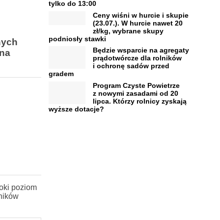
tylko do 13:00
Ceny wiśni w hurcie i skupie
(23.07.). W hurcie nawet 20
zł/kg, wybrane skupy
podniosły stawki
nych
Będzie wsparcie na agregaty
 na
prądotwórcze dla rolników
i ochronę sadów przed
gradem
Program Czyste Powietrze
z nowymi zasadami od 20
lipca. Którzy rolnicy zyskają
wyższe dotacje?
oki poziom
dników