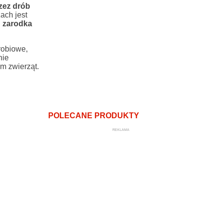
zez drób
ach jest
u zarodka
robiowe,
nie
m zwierząt.
POLECANE PRODUKTY
REKLAMA