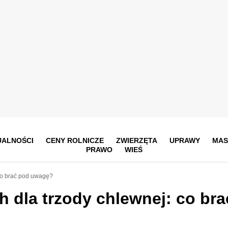
UALNOŚCI
CENY ROLNICZE
ZWIERZĘTA
UPRAWY
MAS
PRAWO
WIEŚ
co brać pod uwagę?
 dla trzody chlewnej: co br