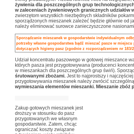
żywienia dla poszczególnych grup technologicznyc
w zaleceniach żywieniowych granicznych udziałów 
zwierzętom wszystkich niezbędnych składników pokarm
sporządzonych mieszanek zależeć będzie głównie od jak
należy eliminować surowce zanieczyszczone nasionami
Sporządzanie mieszanek w gospodarstwie indywidualnym odbyw
potrzeby własne gospodarstwa bądź mieszać pasze w miejscu p
dotyczących higieny pasz (zgodnie z rozporządzeniem nr 183/2
Udział koncentratu paszowego w gotowej mieszance wah
których pasza jest przygotowywana (producenci koncent
w mieszankach dla poszczególnych grup świń). Sporzą
śrutowanymi zbożami.
Jest to najprostszy i najczęśc
przygotowywania mieszanek należy zwrócić szczególn
wymieszania elementów mieszanki. Mieszanie zbóż p
Zakup gotowych mieszanek jest
droższy w stosunku do pasz
przygotowanych we własnym
gospodarstwie. Zatem, chcąc
ograniczać koszty związane