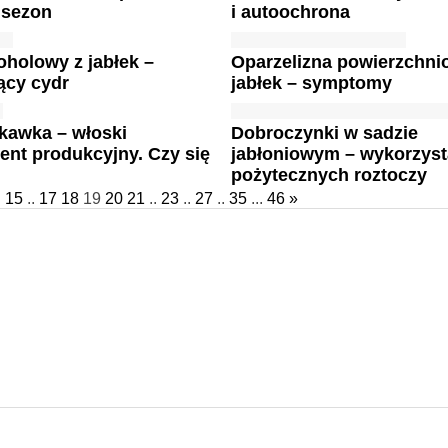
 sezon
i autoochrona
oholowy z jabłek –
Oparzelizna powierzchn
ący cydr
jabłek – symptomy
skawka – włoski
Dobroczynki w sadzie
nt produkcyjny. Czy się
jabłoniowym – wykorzyst
?
pożytecznych roztoczy
.
15
..
17
18
19
20
21
..
23
..
27
..
35
...
46
»