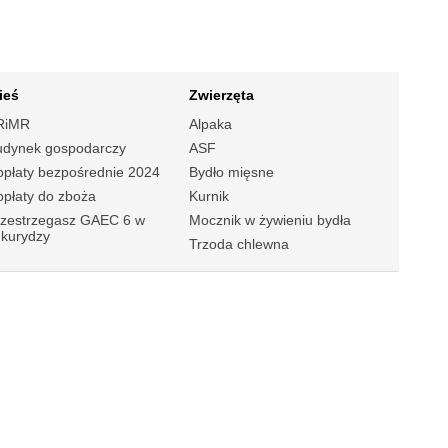
ieś
Zwierzęta
RiMR
Alpaka
udynek gospodarczy
ASF
płaty bezpośrednie 2024
Bydło mięsne
płaty do zboża
Kurnik
rzestrzegasz GAEC 6 w
Mocznik w żywieniu bydła
ukurydzy
Trzoda chlewna