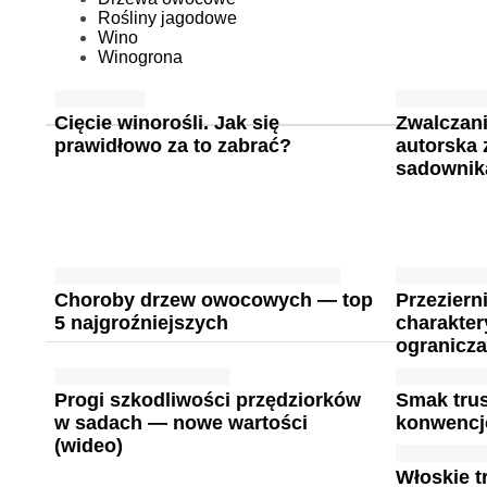
Rośliny jagodowe
Wino
Winogrona
Cięcie winorośli. Jak się
Zwalczani
prawidłowo za to zabrać?
autorska 
sadownik
Choroby drzew owocowych — top
Przeziern
5 najgroźniejszych
charakter
ogranicza
Progi szkodliwości przędziorków
Smak tru
w sadach — nowe wartości
konwencjo
(wideo)
Włoskie 