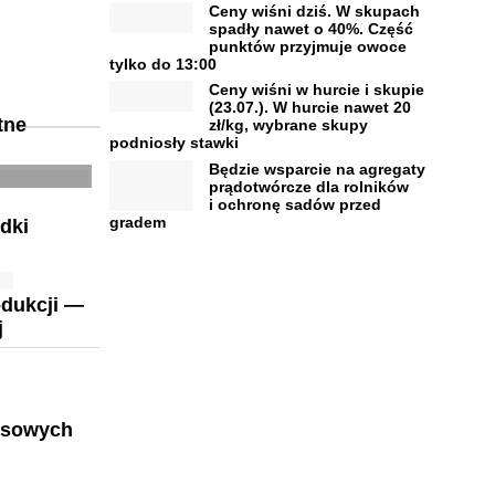
Ceny wiśni dziś. W skupach
spadły nawet o 40%. Część
punktów przyjmuje owoce
tylko do 13:00
Ceny wiśni w hurcie i skupie
(23.07.). W hurcie nawet 20
tne
zł/kg, wybrane skupy
podniosły stawki
Będzie wsparcie na agregaty
prądotwórcze dla rolników
i ochronę sadów przed
gradem
dki
odukcji —
j
nsowych