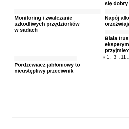
się dobry
Monitoring i zwalczanie
Napój alk
szkodliwych przędziorków
orzeźwiaj
w sadach
Biała tru
eksperyme
przyjmie
«
1
..
3
..
11
.
Pordzewiacz jabłoniowy to
nieustępliwy przeciwnik