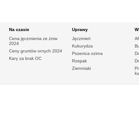
Na czasie
Uprawy
W
Cena jęczmienia ze żniw
Jęczmień
A
2024
Kukurydza
B
Ceny gruntów ornych 2024
Pszenica ozima
Do
Kary za brak OC
Rzepak
Do
Ziemniaki
P
k