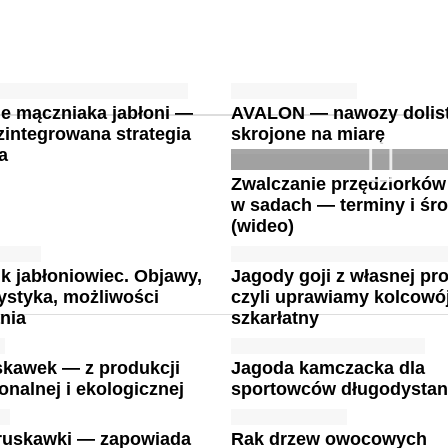
e mączniaka jabłoni —
AVALON — nawozy dolis
zintegrowana strategia
skrojone na miarę
a
Zwalczanie przędziorków
w sadach — terminy i śro
(wideo)
ik jabłoniowiec. Objawy,
Jagody goji z własnej pr
ystyka, możliwości
czyli uprawiamy kolcowó
nia
szkarłatny
skawek — z produkcji
Jagoda kamczacka dla
nalnej i ekologicznej
sportowców długodysta
truskawki — zapowiada
Rak drzew owocowych