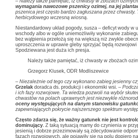
– Należy także pamiętać, iż chwasty w zbożach ozimych p
wymagania nawozowe pszenicy ozimej, na jej planta
pszenica jest często bardzo zagłuszana przez chwasty
herbicydowego wczesną wiosną.
Niestandardowy układ pogody, susza – deficyt wody w u
wschody albo w ogóle uniemożliwiły wykonanie zabiegu, 
bez wątpienia przełożą się na większą niż zwykle obe
uproszczenia w uprawie gleby sprzyjać będą rozwojowi ch
Spodziewana jest duża ich presja.
Należy także pamiętać, iż chwasty w zbożach ozimy
Grzegorz Klusek, ODR Modliszewice
– Niezależnie od tego czy wykonano zabieg jesienny czy
Grzelak
doradca ds. produkcji i ekonomiki wsi
. – Podcz
i ich fazy rozwojowe. Ta wiedza pozwoli na wybór skute
chwastów na polach uprawnych jest niezwykle różnoro
oceny występujących na danym stanowisku gatunk
zapewniających pokrycie najszerszego spektrum występ
Często zdarza się, że ważny gatunek nie jest kontrol
dominujący
. Z taką sytuacją mamy do czynienia w przyp
jesienią i dobrze przezimowały są zdecydowanie odporni
fazach rozwojowych, ale pojawiły się na polu dopiero n