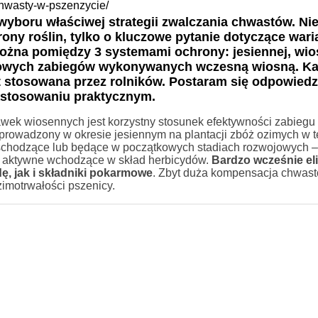
-chwasty-w-pszenzycie/
yboru właściwej strategii zwalczania chwastów. Nie
ny roślin, tylko o kluczowe pytanie dotyczące wari
ożna pomiędzy 3 systemami ochrony: jesiennej, wio
wkowych zabiegów wykonywanych wczesną wiosną. K
st stosowana przez rolników. Postaram się odpowiedz
zastosowaniu praktycznym.
wek wiosennych jest korzystny stosunek efektywności zabiegu
eprowadzony w okresie jesiennym na plantacji zbóż ozimych w t
hodzące lub będące w początkowych stadiach rozwojowych –
e aktywne wchodzące w skład herbicydów.
Bardzo wcześnie el
, jak i składniki pokarmowe
. Zbyt duża kompensacja chwast
imotrwałości pszenicy.