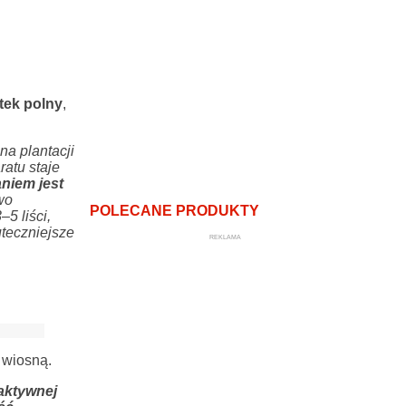
tek polny
,
na plantacji
atu staje
niem jest
wo
POLECANE PRODUKTY
5 liści,
uteczniejsze
REKLAMA
 wiosną.
aktywnej