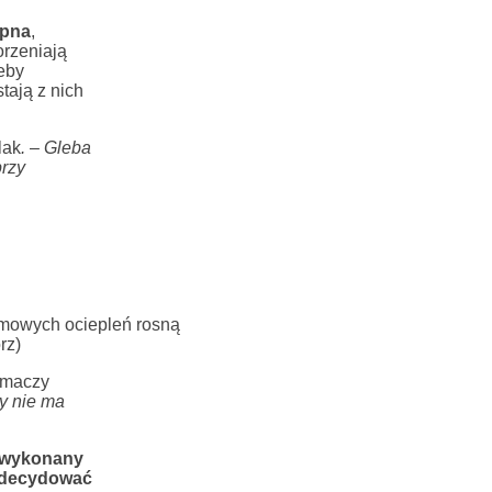
epna
,
orzeniają
eby
tają z nich
lak
.
–
Gleba
rzy
zimowych ociepleń rosną
rz)
umaczy
y nie ma
t wykonany
 zdecydować