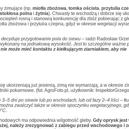
y zimujące (np.
miotła zbożowa
,
tomka oścista
,
przytulia cz
stokłosa polna
i
żytnia
). Chwasty te wschodzą i dobrze się uk
ociepleń rosną i stanowią konkurencję dla zbóż pobierając z gl
ła zbożowa i przytulia czepna, gdyż w okresie wegetacji wyras
 decyduje przygotowanie pola do siewu –
radzi Radosław Grze
 wykonany na jednakową wysokość. Jest to szczególne ważne p
nie może mieć kontaktu z kiełkującym ziarniakiem, aby nie
się ukorzeniają już jesienią, zimą nie wymarzają, a w okresie 
dniki pokarmowe. (fot. AgroFoto.pl, użytkownik: InspektorGrzego
–5 dni po siewie lub po wschodach, lub od fazy 2–4 liści –
tł
 można zwalczyć także w okresie spoczynku wegetacyjnego, gd
0°C.
hodowych ma odpowiednia wilgotność gleby.
Gdy oprysk jes
dłużej, należy zrezygnować z zabiegu przed wschodowego i