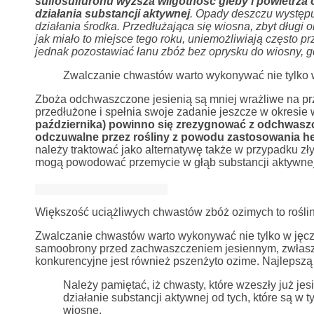
sulfosulfuronu wyższa wilgotność gleby i powietrza
działania substancji aktywnej
. Opady deszczu występu
działania środka.
Przedłużająca się wiosna, zbyt długi o
jak miało to miejsce tego roku, uniemożliwiają często
jednak pozostawiać łanu zbóż bez oprysku do wiosny, g
Zwalczanie chwastów warto wykonywać nie tylko w j
Zboża odchwaszczone jesienią są mniej wrażliwe na pr
przedłużone i spełnia swoje zadanie jeszcze w okresi
października) powinno się zrezygnować z odchwaszcz
odczuwalne przez rośliny z powodu zastosowania he
należy traktować jako alternatywę także w przypadku zł
mogą powodować przemycie w głąb substancji aktywnej 
Większość uciążliwych chwastów zbóż ozimych to rośliny
Zwalczanie chwastów warto wykonywać nie tylko w jęczmi
samoobrony przed zachwaszczeniem jesiennym, zwłasz
konkurencyjne jest również pszenżyto ozime. Najlepszą
Należy pamiętać, iż chwasty, które wzeszły już j
działanie substancji aktywnej od tych, które są w 
wiosnę.