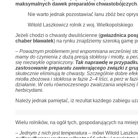
maksymalnych dawek preparatów chwastobójczych
Nie warto jednak pozostawiać łanu zbóż bez oprys
Witold Laszkowicz rolnik z woj. Wielkopolskiego
Jeżeli chodzi o chwasty dwuliścienne (
gwiazdnica posp
chaber bławatek
) na rynku znajdziemy szeroką gamę p
– Poważnym problemem jest wspomniana wcześniej stok
mamy do czynienia z dużą presją stokłosy i miotły, a p
się niezwykle ograniczony.
Tak naprawdę w przypadku
zastosowanie preparatu zawierającego
związki z gr
skutecznie eliminują te chwasty. Szczególnie dobre efek
miotła zbożowa i stokłosa w fazie 2–4 liści, a perz w f
działanie. W celu równoczesnego zwalczania większej l
herbicydami.
Należy jednak pamiętać, iż rezultat każdego zabiegu uz
Wielu rolników, na ogół tych, gospodarujących na mniej
– Jednym z nich jest temperatura –
mówi Witold Laszkowi