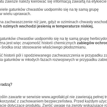
atu zawsze należy kierować się informacją zawartą na etykiecie
 wiele gatunków chwastów uodporniło się na tę samą grupę
 w wielu uprawach.
 na zachwaszczenie niż jare, gdyż w oziminach chwasty wscho
ozimych wschodzi jesienią w temperaturze niskiej,
 gatunków chwastów uodporniło się na tę samą grupę herbicydo
na jest więc znajomość historii chemicznych
zabiegów ochro
go środka oraz stosowanie właściwego płodozmianu.
ć historii pól i spodziewanego zachwaszczenia w przypadku 
nia gatunków w młodych fazach rozwojowych w przypadku zab
 radzą?
in zawarte w serwisie www.agrofakt.pl nie zawierają pełnej tre
ży korzystać z zachowaniem bezpieczeństwa. Przed każdym uży
rmacje dotyczące produktu. Zwróć uwagę na zwroty wskazujące r