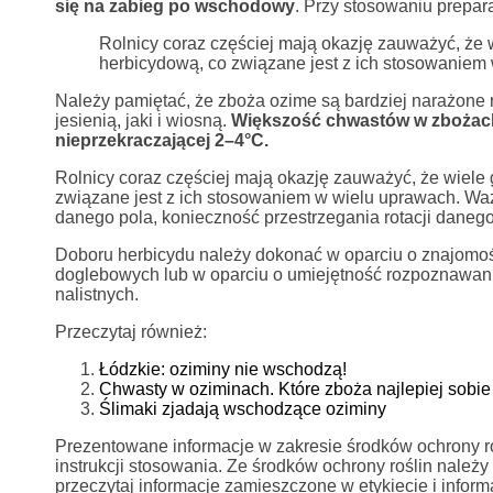
się na zabieg po wschodowy
. Przy stosowaniu prepar
Rolnicy coraz częściej mają okazję zauważyć, że
herbicydową, co związane jest z ich stosowaniem
Należy pamiętać, że zboża ozime są bardziej narażone
jesienią, jaki i wiosną.
Większość chwastów w zbożach 
nieprzekraczającej 2–4°C.
Rolnicy coraz częściej mają okazję zauważyć, że wiele
związane jest z ich stosowaniem w wielu uprawach. Waż
danego pola, konieczność przestrzegania rotacji dane
Doboru herbicydu należy dokonać w oparciu o znajomoś
doglebowych lub w oparciu o umiejętność rozpoznawa
nalistnych.
Przeczytaj również:
Łódzkie: oziminy nie wschodzą!
Chwasty w oziminach. Które zboża najlepiej sobie
Ślimaki zjadają wschodzące oziminy
Prezentowane informacje w zakresie środków ochrony rośl
instrukcji stosowania. Ze środków ochrony roślin nale
przeczytaj informacje zamieszczone w etykiecie i info