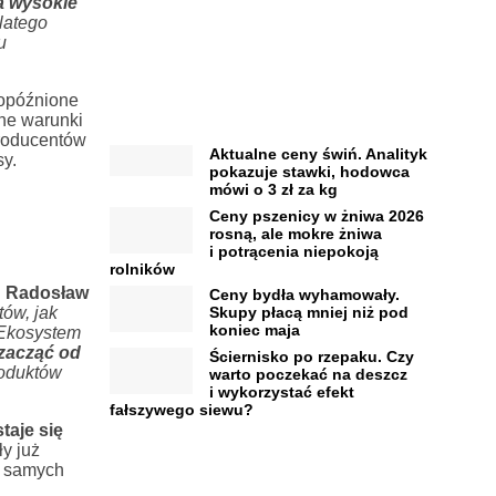
a wysokie
latego
u
 opóźnione
nne warunki
producentów
Aktualne ceny świń. Analityk
sy.
pokazuje stawki, hodowca
mówi o 3 zł za kg
Ceny pszenicy w żniwa 2026
rosną, ale mokre żniwa
i potrącenia niepokoją
rolników
i
Radosław
Ceny bydła wyhamowały.
ów, jak
Skupy płacą mniej niż pod
koniec maja
 Ekosystem
zacząć od
Ściernisko po rzepaku. Czy
roduktów
warto poczekać na deszcz
i wykorzystać efekt
fałszywego siewu?
taje się
y już
h samych