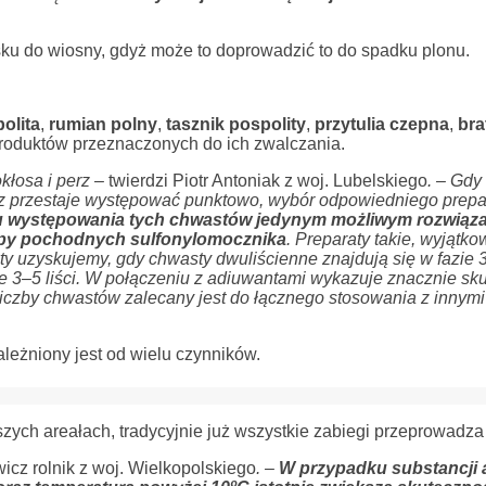
.
ku do wiosny, gdyż może to doprowadzić to do spadku plonu.
olita
,
rumian polny
,
tasznik pospolity
,
przytulia czepna
,
bra
roduktów przeznaczonych do ich zwalczania.
łosa i perz –
twierdzi Piotr Antoniak z woj. Lubelskiego
. – Gdy 
erz przestaje występować punktowo, wybór odpowiedniego prepar
 występowania tych chwastów jedynym możliwym rozwiąza
upy pochodnych sulfonylomocznika
. Preparaty takie, wyjątko
ty uzyskujemy, gdy chwasty dwuliścienne znajdują się w fazie 3–
azie 3–5 liści. W połączeniu z adiuwantami wykazuje znacznie sk
iczby chwastów zalecany jest do łącznego stosowania z innymi
ależniony jest od wielu czynników.
szych areałach, tradycyjnie już wszystkie zabiegi przeprowadza
cz rolnik z woj. Wielkopolskiego
. –
W przypadku substancji 