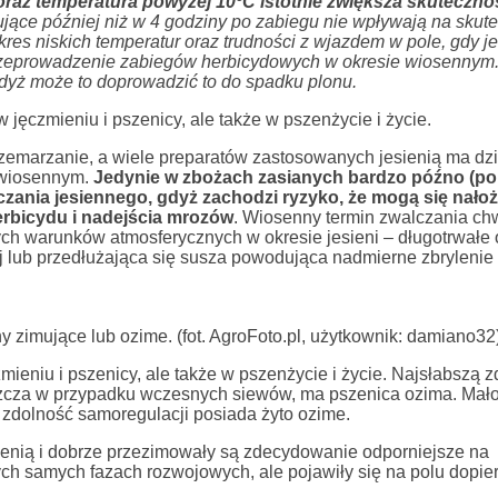
 oraz temperatura powyżej 10ºC istotnie zwiększa skuteczno
jące później niż w 4 godziny po zabiegu nie wpływają na skut
kres niskich temperatur oraz trudności z wjazdem w pole, gdy je
 przeprowadzenie zabiegów herbicydowych w okresie wiosennym.
dyż może to doprowadzić to do spadku plonu.
ęczmieniu i pszenicy, ale także w pszenżycie i życie.
zemarzanie, a wiele preparatów zastosowanych jesienią ma dzi
e wiosennym.
Jedynie w zbożach zasianych bardzo późno (po
ania jesiennego, gdyż zachodzi ryzyko, że mogą się nałoż
rbicydu i nadejścia mrozów
. Wiosenny termin zwalczania c
ych warunków atmosferycznych w okresie jesieni – długotrwałe 
lub przedłużająca się susza powodująca nadmierne zbrylenie 
 zimujące lub ozime. (fot. AgroFoto.pl, użytkownik: damiano32
eniu i pszenicy, ale także w pszenżycie i życie. Najsłabszą z
cza w przypadku wczesnych siewów, ma pszenica ozima. Mał
 zdolność samoregulacji posiada żyto ozime.
esienią i dobrze przezimowały są zdecydowanie odporniejsze na
tych samych fazach rozwojowych, ale pojawiły się na polu dopie