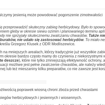
alczymy jesienią może powodować pogorszenie zimotrwałości
się przeprowadzić skuteczny zabieg herbicydowy. Było to spo
leniem gleby w okresie siewu ozimin i planowanego terminu apli
hody nie sprzyjały skutecznemu zwalczaniu chwastów.
Także ni
e buraków, nie udało się zastosować herbicydów
. To miało n
kreśla Grzegorz Klusek z ODR Modliszewice
.
ch na mniejszych areałach, którzy tradycyjnie już wszystkie zabi
ym okresie bardzo często mamy do czynienia z niekorzystnymi
ite deszcze
), które nie tylko zmniejszają efektywność ochrony, 
ytuacji możliwe jest pełne zwalczenie chwastów, ale należy wted
j lub też mieszaniny kilku preparatów, co nie zawsze jest kor
ożliwością poprawek wiosną chroni zboża przed chwastami
iegów herbicydowych i jesiennych i wiosennych.