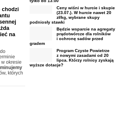
tylko do 13:00
Ceny wiśni w hurcie i skupie
 chodzi
(23.07.). W hurcie nawet 20
antu
zł/kg, wybrane skupy
sennej
podniosły stawki
ażda
Będzie wsparcie na agregaty
ieć na
prądotwórcze dla rolników
i ochronę sadów przed
gradem
Program Czyste Powietrze
 do
z nowymi zasadami od 20
erminie
lipca. Którzy rolnicy zyskają
 w okresie
wyższe dotacje?
iminujemy
ów, których