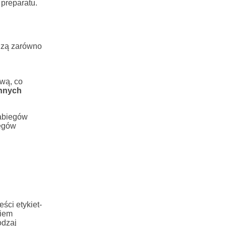
 preparatu.
dzą zarówno
wą, co
nnych
zabiegów
iegów
ści etykiet-
ciem
odzaj