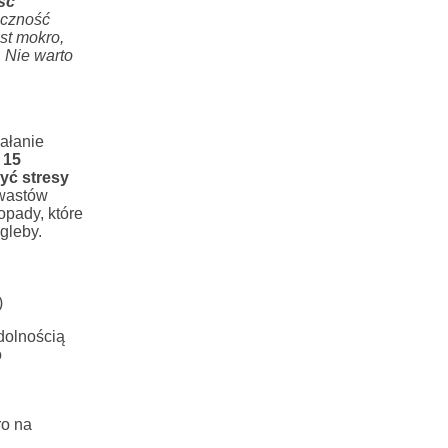
ść
eczność
st mokro,
 Nie warto
ałanie
 15
yć stresy
hwastów
opady, które
gleby.
)
dolnością
o
ro na