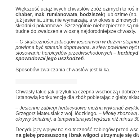
Większość uciążliwych chwastów zbóż ozimych to roślin
chaber
,
mak
,
rumianowate
,
bodziszek
) lub ozime (np.
już jesienią, zimą nie wymarzają, a w okresie zimowych 
składniki pokarmowe. Szczególnie niebezpieczne są miot
trudne do zwalczenia wiosną najdorodniejsze chwasty.
– O skuteczności zabiegów jesiennych w dużym stopniu
powinna być staranie doprawiona, a siew powinien być
stosowaniu herbicydów przedwschodowych –
herbicyd 
spowodował jego uszkodzeń
.
Sposobów zwalczania chwastów jest kilka.
Chwasty takie jak przytulina czepna wschodzą i dobrze 
i stanowią konkurencję dla zbóż pobierając z gleby skła
– Jesienne zabiegi herbicydowe można wykonać zwykle 3
Grzegorz Mateusiak z woj. łódzkiego
. – Miotłę zbożową
okrywy śnieżnej, a temperatura jest wyższa niż minus 3
Decydujący wpływ na skuteczność zabiegów przed wsc
na glebę przesuszoną i brak wilgoci utrzymuje się 