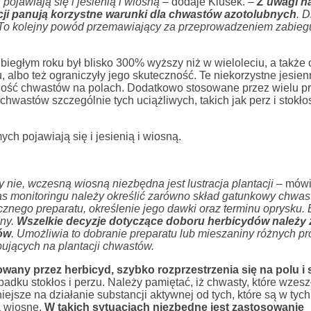
ojawiają się i jesienią i wiosną –
dodaje Klusek.
–
Z uwagi n
cji panują korzystne warunki dla chwastów azotolubnych
. D
. To kolejny powód przemawiający za przeprowadzeniem zabieg
biegłym roku był blisko 300% wyższy niż w wieloleciu, a także
albo też ograniczyły jego skuteczność. Te niekorzystne jesie
cność chwastów na polach. Dodatkowo stosowane przez wielu 
wastów szczególnie tych uciążliwych, takich jak perz i stokło
ch pojawiają się i jesienią i wiosną.
 nie, wczesną wiosną niezbędna jest lustracja plantacji –
mów
as monitoringu należy określić zarówno skład gatunkowy chwast
cznego preparatu, określenie jego dawki oraz terminu oprysku.
dny.
Wszelkie decyzje dotyczące doboru herbicydów należy 
ów
. Umożliwia to dobranie preparatu lub mieszaniny różnych p
ujących na plantacji chwastów.
owany przez herbicyd, szybko rozprzestrzenia się na polu i s
adku stokłos i perzu. Należy pamiętać, iż chwasty, które wzeszł
ejsze na działanie substancji aktywnej od tych, które są w tyc
a wiosnę.
W takich sytuacjach niezbędne jest zastosowanie