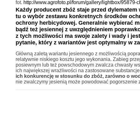
fot.
http://www.agrofoto.pl/forum/gallery/lightbox/95879
Każdy producent zbóż staje przed dylematem w
tu o wybór zestawu konkretnych środków ochro
ochrony herbicydowej. Generalnie wybierać m
bądź też jesiennej z uwzględnieniem popra
z tych możliwości ma swoje zalety i wady i je
pytanie, który z wariantów jest optymalny w 
Główną zaletą wariantu jesiennego z możliwością popra
relatywnie niskiego kosztu jego wykonania. Zabieg prz
posiewnym lub też powschodowym zwalcza chwasty wsc
ich największej wrażliwości na zastosowane substancj
ich konkurencję w stosunku do zbóż, zarówno o wodę
nie zwalczymy jesienią może powodować pogorszenie z