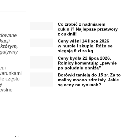
Co zrobić z nadmiarem
cukinii? Najlepsze przetwory
z cukinii!
wodowane
kacji
Ceny wiśni 14 lipca 2026
w hurcie i skupie. Różnice
ektórym,
sięgają 9 zł za kg
egatywny
Ceny bydła 22 lipca 2026.
Rolnicy komentują: „pewnie
egi
po południu obniżą”
 warunkami
Borówki tanieją do 15 zł. Za to
ale często
maliny mocno zdrożały. Jakie
y
są ceny na rynkach?
zystne