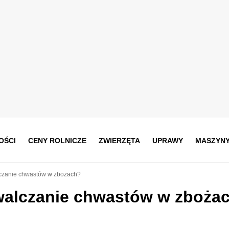
OŚCI
CENY ROLNICZE
ZWIERZĘTA
UPRAWY
MASZYN
czanie chwastów w zbożach?
walczanie chwastów w zboża