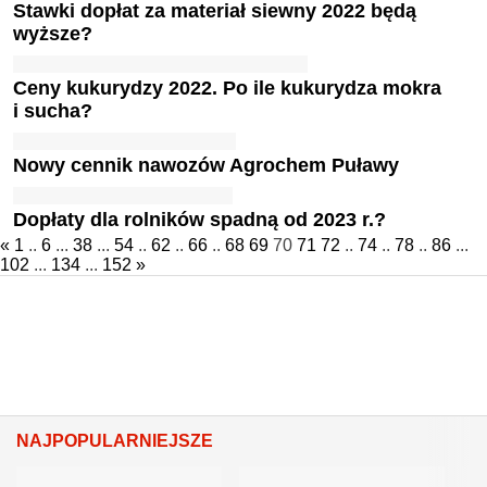
Stawki dopłat za materiał siewny 2022 będą
wyższe?
Ceny kukurydzy 2022. Po ile kukurydza mokra
i sucha?
Nowy cennik nawozów Agrochem Puławy
Dopłaty dla rolników spadną od 2023 r.?
«
1
..
6
...
38
...
54
..
62
..
66
..
68
69
70
71
72
..
74
..
78
..
86
...
102
...
134
...
152
»
NAJPOPULARNIEJSZE