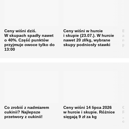
Ceny wiśni dziś.
Ceny wiśni w hurcie
Będ
W skupach spadły nawet
i skupie (23.07.). W hurcie
agr
o 40%. Część punktów
nawet 20 zł/kg, wybrane
rol
przyjmuje owoce tylko do
skupy podniosły stawki
pr
13:00
Co zrobić z nadmiarem
Ceny wiśni 14 lipca 2026
Cen
cukinii? Najlepsze
w hurcie i skupie. Różnice
Rol
przetwory z cukinii!
sięgają 9 zł za kg
„pe
obn