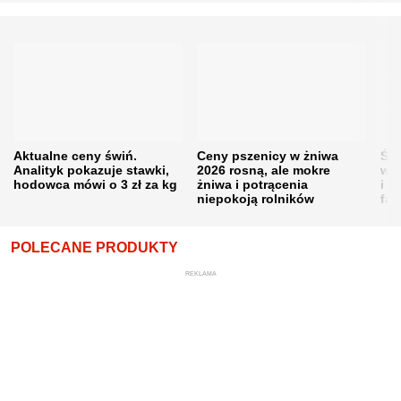
Aktualne ceny świń.
Ceny pszenicy w żniwa
Ści
Analityk pokazuje stawki,
2026 rosną, ale mokre
war
hodowca mówi o 3 zł za kg
żniwa i potrącenia
i w
niepokoją rolników
fał
POLECANE PRODUKTY
REKLAMA