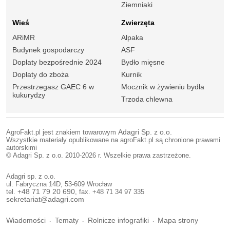
Ziemniaki
Wieś
Zwierzęta
ARiMR
Alpaka
Budynek gospodarczy
ASF
Dopłaty bezpośrednie 2024
Bydło mięsne
Dopłaty do zboża
Kurnik
Przestrzegasz GAEC 6 w
Mocznik w żywieniu bydła
kukurydzy
Trzoda chlewna
AgroFakt.pl jest znakiem towarowym
Adagri Sp. z o.o.
Wszystkie materiały opublikowane na agroFakt.pl są chronione prawami
autorskimi
© Adagri Sp. z o.o. 2010-2026 r. Wszelkie prawa zastrzeżone.
Adagri sp. z o.o.
ul. Fabryczna 14D, 53-609 Wrocław
tel.
+48 71 79 20 690
, fax. +48 71 34 97 335
sekretariat@adagri.com
Wiadomości
Tematy
Rolnicze infografiki
Mapa strony