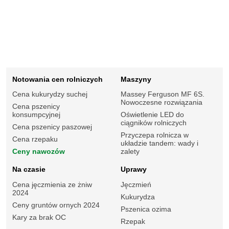
Notowania cen rolniczych
Maszyny
Cena kukurydzy suchej
Massey Ferguson MF 6S.
Nowoczesne rozwiązania
Cena pszenicy
konsumpcyjnej
Oświetlenie LED do
ciągników rolniczych
Cena pszenicy paszowej
Przyczepa rolnicza w
Cena rzepaku
układzie tandem: wady i
Ceny nawozów
zalety
Na czasie
Uprawy
Cena jęczmienia ze żniw
Jęczmień
2024
Kukurydza
Ceny gruntów ornych 2024
Pszenica ozima
Kary za brak OC
Rzepak