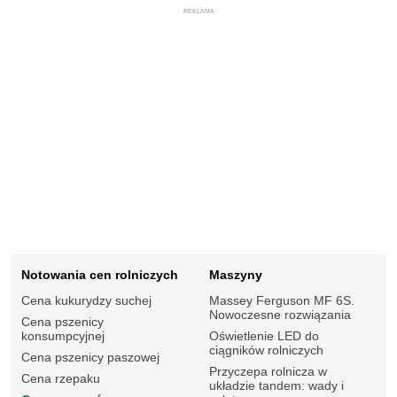
REKLAMA
Notowania cen rolniczych
Maszyny
Cena kukurydzy suchej
Massey Ferguson MF 6S.
Nowoczesne rozwiązania
Cena pszenicy
konsumpcyjnej
Oświetlenie LED do
ciągników rolniczych
Cena pszenicy paszowej
Przyczepa rolnicza w
Cena rzepaku
układzie tandem: wady i