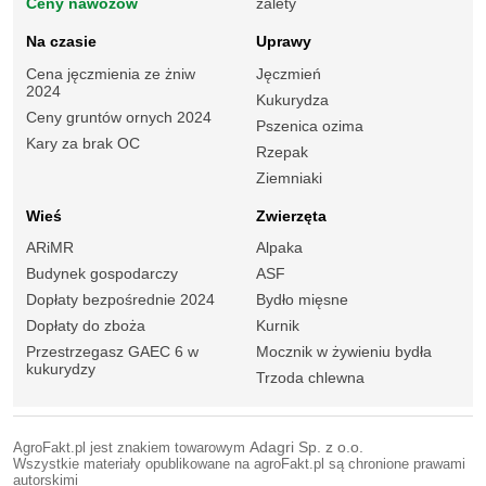
Ceny nawozów
zalety
Na czasie
Uprawy
Cena jęczmienia ze żniw
Jęczmień
2024
Kukurydza
Ceny gruntów ornych 2024
Pszenica ozima
Kary za brak OC
Rzepak
Ziemniaki
Wieś
Zwierzęta
ARiMR
Alpaka
Budynek gospodarczy
ASF
Dopłaty bezpośrednie 2024
Bydło mięsne
Dopłaty do zboża
Kurnik
Przestrzegasz GAEC 6 w
Mocznik w żywieniu bydła
kukurydzy
Trzoda chlewna
AgroFakt.pl jest znakiem towarowym
Adagri Sp. z o.o.
Wszystkie materiały opublikowane na agroFakt.pl są chronione prawami
autorskimi