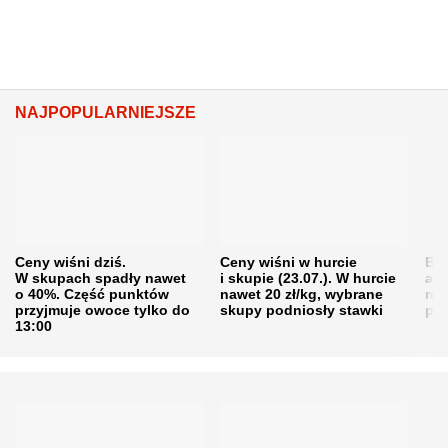
NAJPOPULARNIEJSZE
Ceny wiśni dziś.
Ceny wiśni w hurcie
Będ
W skupach spadły nawet
i skupie (23.07.). W hurcie
agr
o 40%. Część punktów
nawet 20 zł/kg, wybrane
rol
przyjmuje owoce tylko do
skupy podniosły stawki
pr
13:00