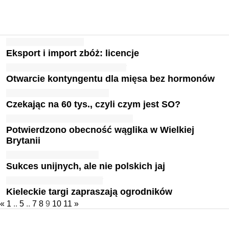
Eksport i import zbóż: licencje
Otwarcie kontyngentu dla mięsa bez hormonów
Czekając na 60 tys., czyli czym jest SO?
Potwierdzono obecność wąglika w Wielkiej
Brytanii
Sukces unijnych, ale nie polskich jaj
Kieleckie targi zapraszają ogrodników
«
1
..
5
..
7
8
9
10
11
»