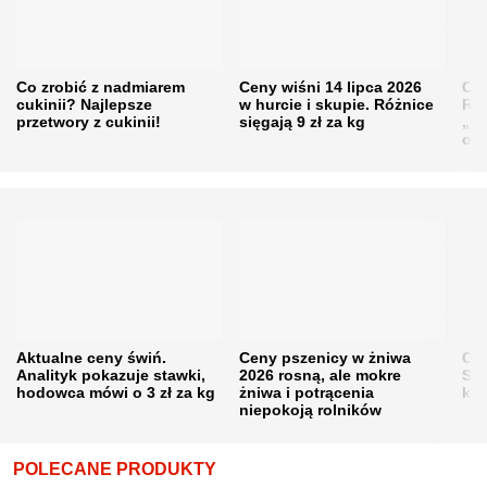
Co zrobić z nadmiarem
Ceny wiśni 14 lipca 2026
Cen
cukinii? Najlepsze
w hurcie i skupie. Różnice
Rol
przetwory z cukinii!
sięgają 9 zł za kg
„pe
obn
Aktualne ceny świń.
Ceny pszenicy w żniwa
Ce
Analityk pokazuje stawki,
2026 rosną, ale mokre
Sku
hodowca mówi o 3 zł za kg
żniwa i potrącenia
kon
niepokoją rolników
POLECANE PRODUKTY