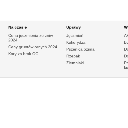
Na czasie
Uprawy
W
Cena jęczmienia ze żniw
Jęczmień
A
2024
Kukurydza
B
Ceny gruntów ornych 2024
Pszenica ozima
Do
Kary za brak OC
Rzepak
Do
Ziemniaki
P
k