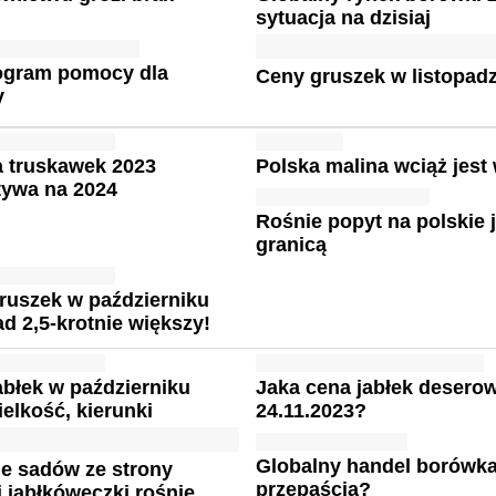
sytuacja na dzisiaj
rogram pomocy dla
Ceny gruszek w listopadz
y
a truskawek 2023
Polska malina wciąż jest
tywa na 2024
Rośnie popyt na polskie 
granicą
ruszek w październiku
d 2,5-krotnie większy!
abłek w październiku
Jaka cena jabłek desero
elkość, kierunki
24.11.2023?
Globalny handel borówk
e sadów ze strony
przepaścią?
 jabłkóweczki rośnie