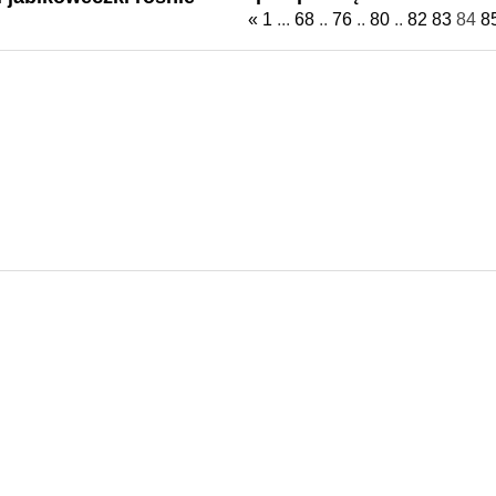
«
1
...
68
..
76
..
80
..
82
83
84
8