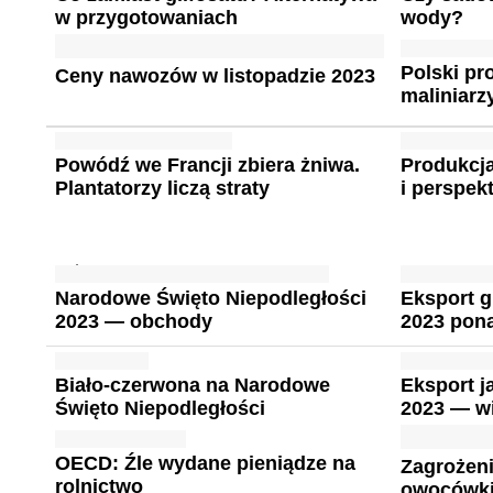
w przygotowaniach
wody?
Polski p
Ceny nawozów w listopadzie 2023
maliniarz
Powódź we Francji zbiera żniwa.
Produkcj
Plantatorzy liczą straty
i perspek
Narodowe Święto Niepodległości
Eksport g
2023 — obchody
2023 pona
Biało-czerwona na Narodowe
Eksport j
Święto Niepodległości
2023 — wi
OECD: Źle wydane pieniądze na
Zagrożeni
rolnictwo
owocówki