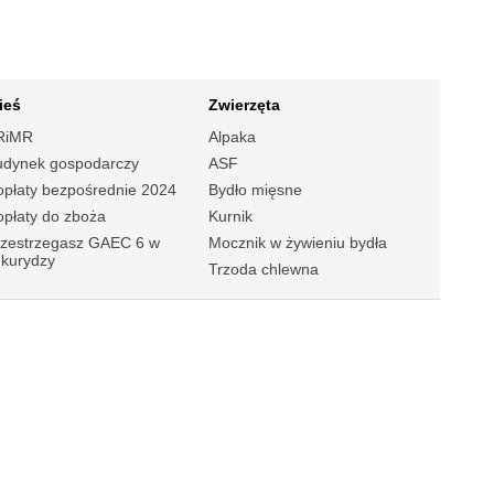
ieś
Zwierzęta
RiMR
Alpaka
udynek gospodarczy
ASF
płaty bezpośrednie 2024
Bydło mięsne
płaty do zboża
Kurnik
rzestrzegasz GAEC 6 w
Mocznik w żywieniu bydła
ukurydzy
Trzoda chlewna