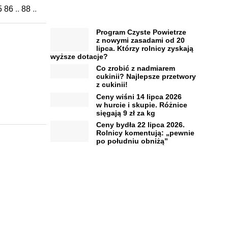
5
86
..
88
..
Program Czyste Powietrze
z nowymi zasadami od 20
lipca. Którzy rolnicy zyskają
wyższe dotacje?
Co zrobić z nadmiarem
cukinii? Najlepsze przetwory
z cukinii!
Ceny wiśni 14 lipca 2026
w hurcie i skupie. Różnice
sięgają 9 zł za kg
Ceny bydła 22 lipca 2026.
Rolnicy komentują: „pewnie
po południu obniżą”