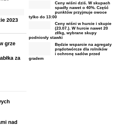
Ceny wiśni dziś. W skupach
spadły nawet o 40%. Część
punktów przyjmuje owoce
tylko do 13:00
ie 2023
Ceny wiśni w hurcie i skupie
(23.07.). W hurcie nawet 20
zł/kg, wybrane skupy
podniosły stawki
 w grze
Będzie wsparcie na agregaty
prądotwórcze dla rolników
i ochronę sadów przed
jabłka za
gradem
wych
ami nad