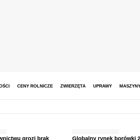
OŚCI
CENY ROLNICZE
ZWIERZĘTA
UPRAWY
MASZYN
nictwu grozi brak
Globalny rynek borówki 