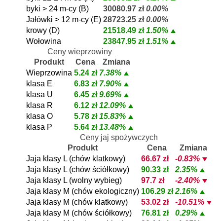
byki > 24 m-cy (B)
30080.97 zł
0.00%
Jałówki > 12 m-cy (E)
28723.25 zł
0.00%
krowy (D)
21518.49 zł
1.50%
Wołowina
23847.95 zł
1.51%
Ceny wieprzowiny
Produkt
Cena
Zmiana
Wieprzowina
5.24 zł
7.38%
klasa E
6.83 zł
7.90%
klasa U
6.45 zł
9.69%
klasa R
6.12 zł
12.09%
klasa O
5.78 zł
15.83%
klasa P
5.64 zł
13.48%
Ceny jaj spożywczych
Produkt
Cena
Zmiana
Jaja klasy L (chów klatkowy)
66.67 zł
-0.83%
Jaja klasy L (chów ściółkowy)
90.33 zł
2.35%
Jaja klasy L (wolny wybieg)
97.7 zł
-2.40%
Jaja klasy M (chów ekologiczny)
106.29 zł
2.16%
Jaja klasy M (chów klatkowy)
53.02 zł
-10.51%
Jaja klasy M (chów ściółkowy)
76.81 zł
0.29%