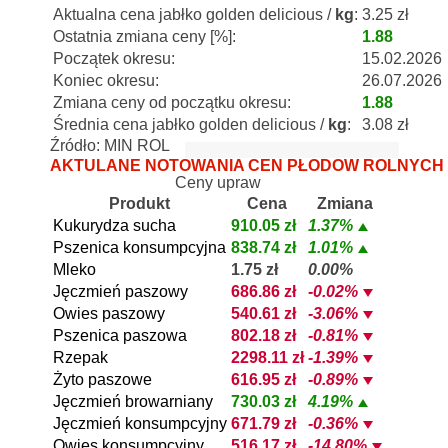
Aktualna cena jabłko golden delicious /
kg
:
3.25 zł
Ostatnia zmiana ceny [%]:
1.88
Początek okresu:
15.02.2026
Koniec okresu:
26.07.2026
Zmiana ceny od początku okresu:
1.88
Średnia cena jabłko golden delicious /
kg
:
3.08 zł
Źródło: MIN ROL
AKTULANE NOTOWANIA CEN PŁODÓW ROLNYCH
Ceny upraw
Produkt
Cena
Zmiana
Kukurydza sucha
910.05 zł
1.37%
Pszenica konsumpcyjna
838.74 zł
1.01%
Mleko
1.75 zł
0.00%
Jęczmień paszowy
686.86 zł
-0.02%
Owies paszowy
540.61 zł
-3.06%
Pszenica paszowa
802.18 zł
-0.81%
Rzepak
2298.11 zł
-1.39%
Żyto paszowe
616.95 zł
-0.89%
Jęczmień browarniany
730.03 zł
4.19%
Jęczmień konsumpcyjny
671.79 zł
-0.36%
Owies konsumpcyjny
516.17 zł
-14.80%