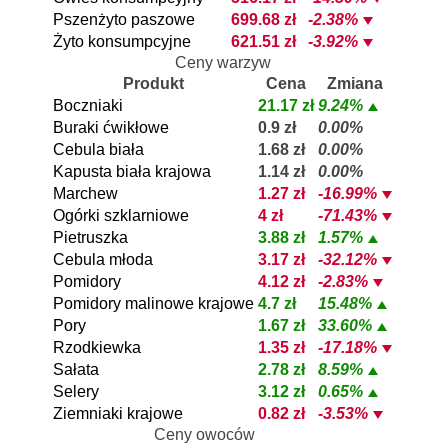
Pszenżyto paszowe
699.68 zł
-2.38%
Żyto konsumpcyjne
621.51 zł
-3.92%
Ceny warzyw
Produkt
Cena
Zmiana
Boczniaki
21.17 zł
9.24%
Buraki ćwikłowe
0.9 zł
0.00%
Cebula biała
1.68 zł
0.00%
Kapusta biała krajowa
1.14 zł
0.00%
Marchew
1.27 zł
-16.99%
Ogórki szklarniowe
4 zł
-71.43%
Pietruszka
3.88 zł
1.57%
Cebula młoda
3.17 zł
-32.12%
Pomidory
4.12 zł
-2.83%
Pomidory malinowe krajowe
4.7 zł
15.48%
Pory
1.67 zł
33.60%
Rzodkiewka
1.35 zł
-17.18%
Sałata
2.78 zł
8.59%
Selery
3.12 zł
0.65%
Ziemniaki krajowe
0.82 zł
-3.53%
Ceny owoców