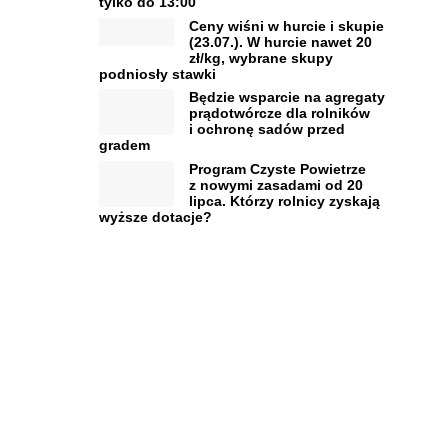
tylko do 13:00
Ceny wiśni w hurcie i skupie
(23.07.). W hurcie nawet 20
zł/kg, wybrane skupy
podniosły stawki
Będzie wsparcie na agregaty
prądotwórcze dla rolników
i ochronę sadów przed
gradem
Program Czyste Powietrze
z nowymi zasadami od 20
lipca. Którzy rolnicy zyskają
wyższe dotacje?