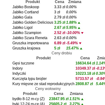
Produkt
Cena
Zmiana
Jabłko Boskoop
3.33 zł
0.00%
Jabłko Cortland
3 zł
0.00%
Jabłko Gala
2.79 zł
0.00%
Jabłko Golden Delicious
3.25 zł
1.88%
Jabłko Ligol
2.67 zł
5.95%
Jabłko Szampion
2.52 zł
-10.00%
Jabłko Szara Reneta
2.63 zł
0.00%
Gruszka importowana
6.89 zł
-5.49%
Gruszka krajowa
5 zł
15.47%
Ceny drobiu
Produkt
Cena
Zmi
Gęsi tuczone
16634.64 zł
1.14
Indory
10349.37 zł
-0.1
Indyczki
10223.18 zł
0.30
Kurczęta typu brojler
5733.57 zł
-0.9
Kury mięsne ze stad reprodukcyjnych
2808.87 zł
5.44
Ceny wołowiny
Produkt
Cena
Zmiana
bydło 8-12 m-cy (Z)
23847.95 zł
1.51%
byki 12-24 m-ce (A)
25605.2 zł
3.27%