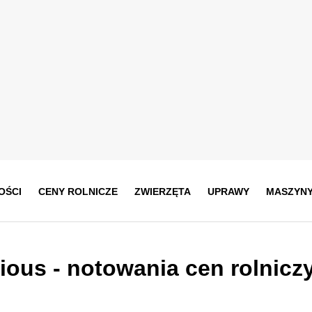
OŚCI
CENY ROLNICZE
ZWIERZĘTA
UPRAWY
MASZYN
cious
- notowania cen rolnicz