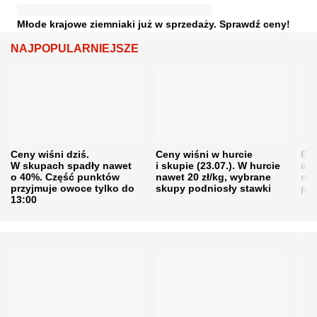
Młode krajowe ziemniaki już w sprzedaży. Sprawdź ceny!
NAJPOPULARNIEJSZE
Ceny wiśni dziś.
Ceny wiśni w hurcie
Będ
W skupach spadły nawet
i skupie (23.07.). W hurcie
agr
o 40%. Część punktów
nawet 20 zł/kg, wybrane
rol
przyjmuje owoce tylko do
skupy podniosły stawki
pr
13:00