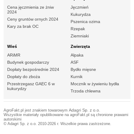
Cena jęczmienia ze żniw
Jęczmień
2024
Kukurydza
Ceny gruntów ornych 2024
Pszenica ozima
Kary za brak OC
Rzepak
Ziemniaki
Wieś
Zwierzęta
ARiMR
Alpaka
Budynek gospodarczy
ASF
Dopłaty bezpośrednie 2024
Bydło mięsne
Dopłaty do zboża
Kurnik
Przestrzegasz GAEC 6 w
Mocznik w żywieniu bydła
kukurydzy
Trzoda chlewna
AgroFakt.pl jest znakiem towarowym
Adagri Sp. z o.o.
Wszystkie materiały opublikowane na agroFakt.pl są chronione prawami
autorskimi
© Adagri Sp. z o.o. 2010-2026 r. Wszelkie prawa zastrzeżone.