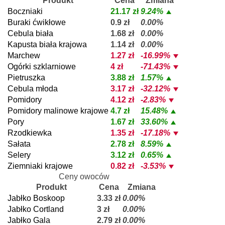
Produkt
Cena
Zmiana
Boczniaki
21.17 zł
9.24%
Buraki ćwikłowe
0.9 zł
0.00%
Cebula biała
1.68 zł
0.00%
Kapusta biała krajowa
1.14 zł
0.00%
Marchew
1.27 zł
-16.99%
Ogórki szklarniowe
4 zł
-71.43%
Pietruszka
3.88 zł
1.57%
Cebula młoda
3.17 zł
-32.12%
Pomidory
4.12 zł
-2.83%
Pomidory malinowe krajowe
4.7 zł
15.48%
Pory
1.67 zł
33.60%
Rzodkiewka
1.35 zł
-17.18%
Sałata
2.78 zł
8.59%
Selery
3.12 zł
0.65%
Ziemniaki krajowe
0.82 zł
-3.53%
Ceny owoców
Produkt
Cena
Zmiana
Jabłko Boskoop
3.33 zł
0.00%
Jabłko Cortland
3 zł
0.00%
Jabłko Gala
2.79 zł
0.00%