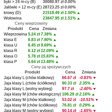
byki > 24 m-cy (B)
30080.97 zł
0.00%
Jałówki > 12 m-cy (E)
28723.25 zł
0.00%
krowy (D)
21518.49 zł
1.50%
Wołowina
23847.95 zł
1.51%
Ceny wieprzowiny
Produkt
Cena
Zmiana
Wieprzowina
5.24 zł
7.38%
klasa E
6.83 zł
7.90%
klasa U
6.45 zł
9.69%
klasa R
6.12 zł
12.09%
klasa O
5.78 zł
15.83%
klasa P
5.64 zł
13.48%
Ceny jaj spożywczych
Produkt
Cena
Zmiana
Jaja klasy L (chów klatkowy)
66.67 zł
-0.83%
Jaja klasy L (chów ściółkowy)
90.33 zł
2.35%
Jaja klasy L (wolny wybieg)
97.7 zł
-2.40%
Jaja klasy M (chów ekologiczny)
106.29 zł
2.16%
Jaja klasy M (chów klatkowy)
53.02 zł
-10.51%
Jaja klasy M (chów ściółkowy)
76.81 zł
0.29%
Jaja klasy M (wolny wybieg)
90.14 zł
-1.65%