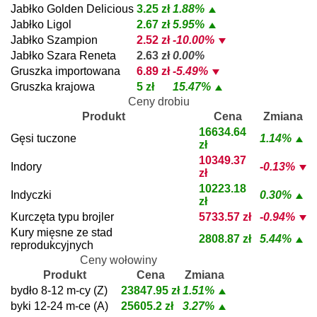
Jabłko Golden Delicious
3.25 zł
1.88%
Jabłko Ligol
2.67 zł
5.95%
Jabłko Szampion
2.52 zł
-10.00%
Jabłko Szara Reneta
2.63 zł
0.00%
Gruszka importowana
6.89 zł
-5.49%
Gruszka krajowa
5 zł
15.47%
Ceny drobiu
Produkt
Cena
Zmiana
16634.64
Gęsi tuczone
1.14%
zł
10349.37
Indory
-0.13%
zł
10223.18
Indyczki
0.30%
zł
Kurczęta typu brojler
5733.57 zł
-0.94%
Kury mięsne ze stad
2808.87 zł
5.44%
reprodukcyjnych
Ceny wołowiny
Produkt
Cena
Zmiana
bydło 8-12 m-cy (Z)
23847.95 zł
1.51%
byki 12-24 m-ce (A)
25605.2 zł
3.27%