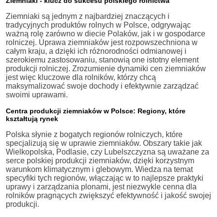
Ziemniaki - klucz do sukcesu polskiego rolnictwa
Ziemniaki są jednym z najbardziej znaczących i
tradycyjnych produktów rolnych w Polsce, odgrywając
ważną rolę zarówno w diecie Polaków, jak i w gospodarce
rolniczej. Uprawa ziemniaków jest rozpowszechniona w
całym kraju, a dzięki ich różnorodności odmianowej i
szerokiemu zastosowaniu, stanowią one istotny element
produkcji rolniczej. Zrozumienie dynamiki cen ziemniaków
jest więc kluczowe dla rolników, którzy chcą
maksymalizować swoje dochody i efektywnie zarządzać
swoimi uprawami.
Centra produkcji ziemniaków w Polsce: Regiony, które
kształtują rynek
Polska słynie z bogatych regionów rolniczych, które
specjalizują się w uprawie ziemniaków. Obszary takie jak
Wielkopolska, Podlasie, czy Lubelszczyzna są uważane za
serce polskiej produkcji ziemniaków, dzięki korzystnym
warunkom klimatycznym i glebowym. Wiedza na temat
specyfiki tych regionów, włączając w to najlepsze praktyki
uprawy i zarządzania plonami, jest niezwykle cenna dla
rolników pragnących zwiększyć efektywność i jakość swojej
produkcji.