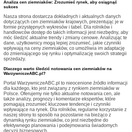
Analiza cen ziemniaków: Zrozumieć rynek, aby osiągnąć
sukces
Nasza strona dostarcza dokładnych i aktualnych danych
dotyczących cen ziemniaków krajowych, prezentując je w
formie przystępnych wykresów i tabel. Dla rolników i
handlowców dostęp do takich informacji jest niezbędny, aby
móc śledzić aktualne trendy i zmiany cenowe. Analizując te
dane, użytkownicy mogą lepiej zrozumieć, jakie czynniki
wpływają na ceny ziemniaków, co umożliwia im adaptację
do zmieniającego się rynku i optymalizację swoich strategii
sprzedaży.
Dlaczego warto śledzić notowania cen ziemniaków na
WarzywniczeABC.pl?
Portal WarzywniczeABC.pl to nieocenione źródło informacji
dla każdego, kto jest związany z rynkiem ziemniaków w
Polsce. Oferujemy nie tylko aktualne notowania cen, ale
także analizy, prognozy i komentarze ekspertów, które
pomagają zrozumieć kluczowe tendencje i czynniki
wpływające na rynek. Dla rolników, regularne korzystanie z
naszej strony to sposób na pozostanie na bieżąco z
dynamiką rynku ziemniaków, co jest niezbędne do
efektywnego planowania i podejmowania świadomych
decyzji biznesowych.