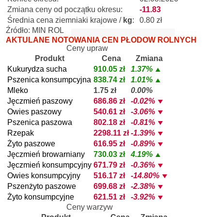
Zmiana ceny od początku okresu:
-11.83
Średnia cena ziemniaki krajowe /
kg
:
0.80 zł
Źródło: MIN ROL
AKTULANE NOTOWANIA CEN PŁODÓW ROLNYCH
Ceny upraw
Produkt
Cena
Zmiana
Kukurydza sucha
910.05 zł
1.37%
Pszenica konsumpcyjna
838.74 zł
1.01%
Mleko
1.75 zł
0.00%
Jęczmień paszowy
686.86 zł
-0.02%
Owies paszowy
540.61 zł
-3.06%
Pszenica paszowa
802.18 zł
-0.81%
Rzepak
2298.11 zł
-1.39%
Żyto paszowe
616.95 zł
-0.89%
Jęczmień browarniany
730.03 zł
4.19%
Jęczmień konsumpcyjny
671.79 zł
-0.36%
Owies konsumpcyjny
516.17 zł
-14.80%
Pszenżyto paszowe
699.68 zł
-2.38%
Żyto konsumpcyjne
621.51 zł
-3.92%
Ceny warzyw