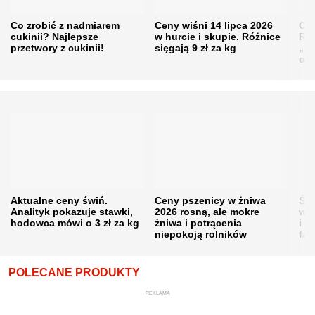
Co zrobić z nadmiarem
Ceny wiśni 14 lipca 2026
Cen
cukinii? Najlepsze
w hurcie i skupie. Różnice
Rol
przetwory z cukinii!
sięgają 9 zł za kg
„pe
obn
Aktualne ceny świń.
Ceny pszenicy w żniwa
Ści
Analityk pokazuje stawki,
2026 rosną, ale mokre
war
hodowca mówi o 3 zł za kg
żniwa i potrącenia
i w
niepokoją rolników
fał
POLECANE PRODUKTY
REKLAMA